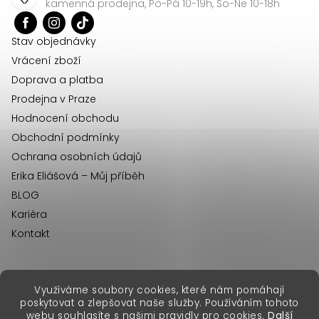
kamenná prodejna, Po-Pá 10-19h, So-Ne 10-18h
i
t
s
í
u
Stav objednávky
Vrácení zboží
Doprava a platba
Prodejna v Praze
Hodnocení obchodu
Obchodní podmínky
Ochrana osobních údajů
Erika Eliášová – Můj příběh
BLOG
Kariéra
Kontakt
Využíváme soubory cookies, které nám pomáhají
erikafashion.sk
poskytovat a zlepšovat naše služby. Používáním tohoto
Copyright 2026
Erika Fashion
. Všechna práva vyhrazena.
webu souhlasíte s našimi pravidly pro cookies.
Další