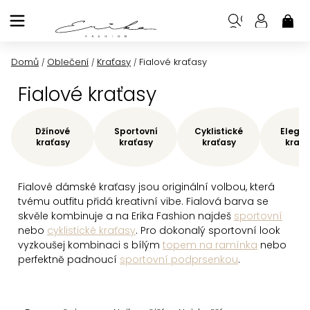
Přejít
na
NÁK
KOŠ
obsah
Domů
Oblečení
Kraťasy
Fialové kraťasy
/
/
/
Fialové kraťasy
Džínové
Sportovní
Cyklistické
Elegan
kraťasy
kraťasy
kraťasy
kraťa
Fialové dámské kraťasy jsou originální volbou, která
tvému outfitu přidá kreativní vibe. Fialová barva se
skvěle kombinuje a na Erika Fashion najdeš
sportovní
nebo
cyklistické kraťasy
. Pro dokonalý sportovní look
vyzkoušej kombinaci s bílým
topem na ramínka
nebo
perfektně padnoucí
sportovní podprsenkou
.
Ř