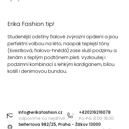
t
ů
O
v
Erika Fashion tip!
l
á
Studenější odstíny fialové zvýrazní opálení a jsou
d
perfektní volbou na léto, naopak teplejší tóny
a
(švestková, fialovo-hnědá) zase sluší podzimu a
c
ženám s teplým podtónem pleti. Vyzkoušej i
í
podzimní kombinaci s lehkým kardiganem, bílou
p
košilí i denimovou bundou.
r
v
k
Z
y
v
á
info
@
erikafashion.cz
+420216216078
ý
p
odpovíme co nejdříve
Po-Pá: 8:00-18:00
p
Seifertova 982/25, Praha - Žižkov 13000
a