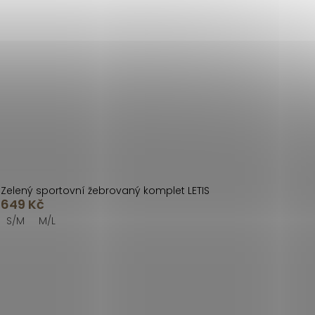
Zelený sportovní žebrovaný komplet LETIS
649 Kč
S/M
M/L