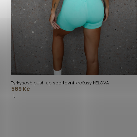
Tyrkysové push up sportovní kraťasy HELOVA
569 Kč
L
O
v
l