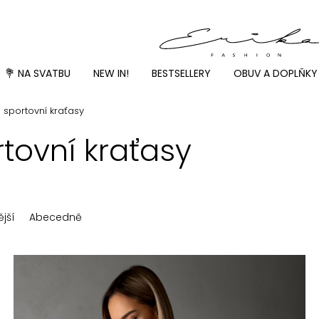
💐 NA SVATBU
NEW IN!
BESTSELLERY
OBUV A DOPLŇKY
sportovní kraťasy
tovní kraťasy
jší
Abecedně