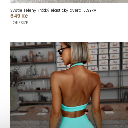
Světle zelený krátký elastický overal ELSYRA
649 Kč
ONESIZE