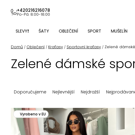
Přejít
na
+420216216078
Po-Pá: 8:00-18:00
obsah
SLEVY❗
ŠATY
OBLEČENÍ
SPORT
MUŠELÍN
Domů
Oblečení
Kraťasy
Sportovní kraťasy
Zelené dámské 
/
/
/
/
Zelené dámské spor
Ř
Doporučujeme
Nejlevnější
Nejdražší
Nejprodávaně
a
z
V
Vyrobeno v EU
e
ý