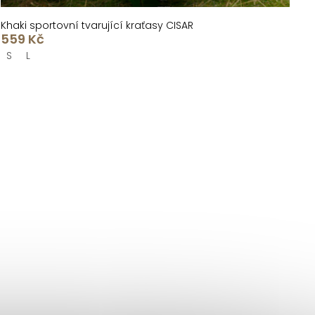
Khaki sportovní tvarující kraťasy CISAR
559 Kč
S
L