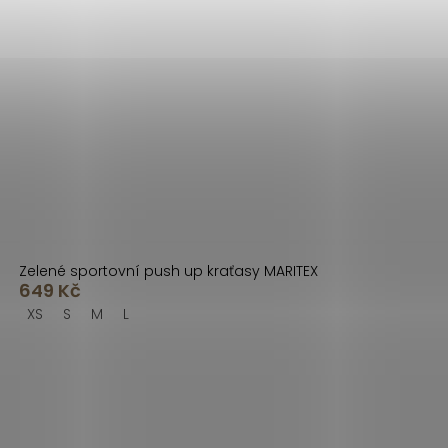
Zelené sportovní push up kraťasy MARITEX
649 Kč
XS
S
M
L