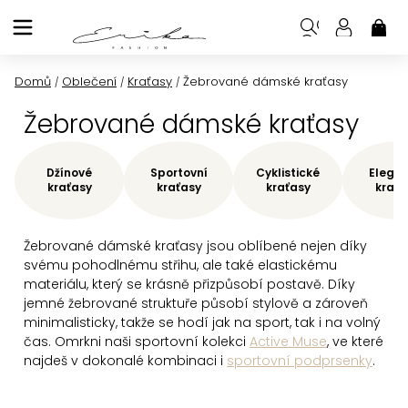
Přejít
na
NÁK
KOŠ
obsah
Domů
Oblečení
Kraťasy
Žebrované dámské kraťasy
/
/
/
Žebrované dámské kraťasy
Džínové
Sportovní
Cyklistické
Elegan
kraťasy
kraťasy
kraťasy
kraťa
Žebrované dámské kraťasy jsou oblíbené nejen díky
svému pohodlnému střihu, ale také elastickému
materiálu, který se krásně přizpůsobí postavě. Díky
jemné žebrované struktuře působí stylově a zároveň
minimalisticky, takže se hodí jak na sport, tak i na volný
čas. Omrkni naši sportovní kolekci
Active Muse
, ve které
najdeš v dokonalé kombinaci i
sportovní podprsenky
.