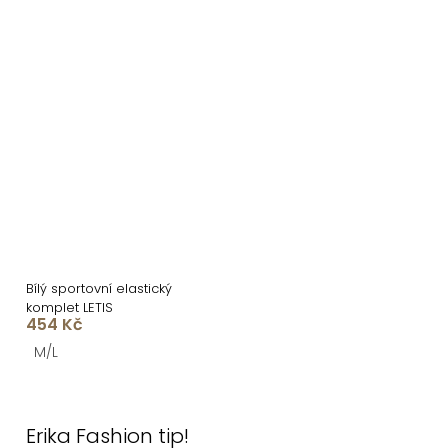
Bílý sportovní elastický
komplet LETIS
454 Kč
M/L
O
v
Erika Fashion tip!
l