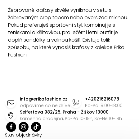
á
Žebrované kraťasy skvěle vyniknou v setu s
d
žebrovaným crop topem nebo oversized mikinou.
a
Pokud preferuješ sportovní styl, kombinuj je s
c
teniskami a kšiltovkou, pro ležérní letní outfit je
í
doplň sandálky a volnou košilí. Existuje tolik
p
způsobu, na které vynosíš kraťasy z kolekce Erika
Fashion.
r
v
k
y
Z
v
ý
á
info
@
erikafashion.cz
+420216216078
p
p
odpovíme co nejdříve
Po-Pá: 8:00-18:00
i
Seifertova 982/25, Praha - Žižkov 13000
a
kamenná prodejna, Po-Pá 10-19h, So-Ne 10-18h
s
t
u
í
Stav objednávky