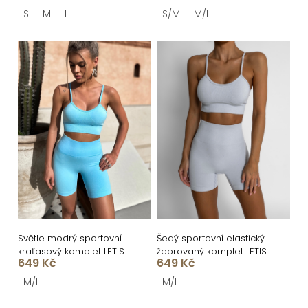
t
S
M
L
S/M
M/L
ů
Světle modrý sportovní
Šedý sportovní elastický
kraťasový komplet LETIS
žebrovaný komplet LETIS
649 Kč
649 Kč
M/L
M/L