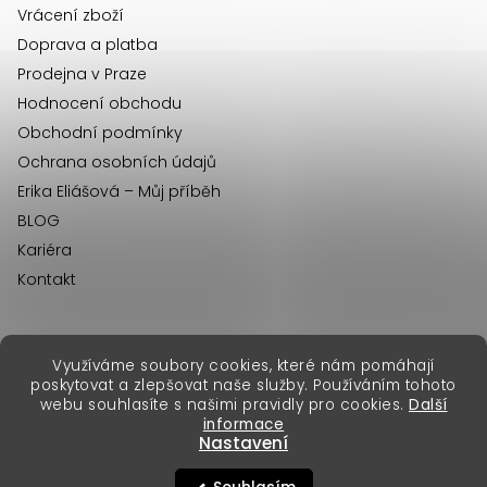
Vrácení zboží
Doprava a platba
Prodejna v Praze
Hodnocení obchodu
Obchodní podmínky
Ochrana osobních údajů
Erika Eliášová – Můj příběh
BLOG
Kariéra
Kontakt
Využíváme soubory cookies, které nám pomáhají
erikafashion.sk
poskytovat a zlepšovat naše služby. Používáním tohoto
Copyright 2026
Erika Fashion
. Všechna práva vyhrazena.
webu souhlasíte s našimi pravidly pro cookies.
Další
Vytvořil Shoptet Premium
&
informace
Nastavení