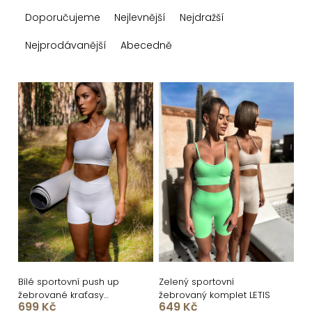
Ř
Doporučujeme
Nejlevnější
Nejdražší
a
z
Nejprodávanější
Abecedně
e
n
V
í
ý
p
p
r
i
o
s
d
p
u
r
k
o
t
d
ů
u
Bílé sportovní push up
Zelený sportovní
žebrované kraťasy
žebrovaný komplet LETIS
k
699 Kč
649 Kč
PEROLA