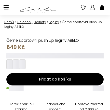
Přejít
na
NÁK
KOŠ
obsah
Domů
Oblečení
Kalhoty
Legíny
Černé sportovní push up
/
/
/
/
legíny ABELO
Černé sportovní push up legíny ABELO
649 Kč
_________
Přidat do košíku
_____
_____
Dárek k nákupu
Jednoduché
Doprava zdarma
zdarma
vrácení
od 2 000 Kč