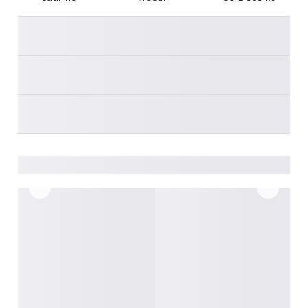
________
________
________