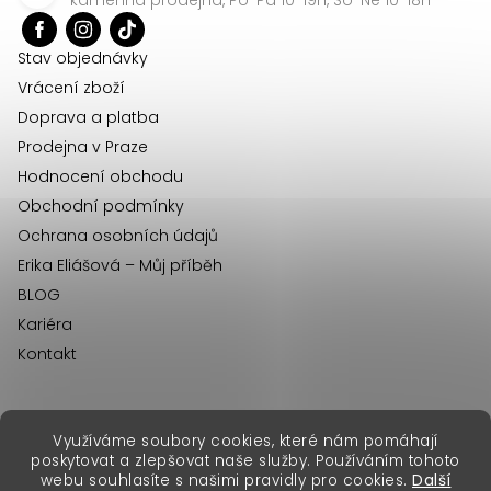
t
í
Stav objednávky
Vrácení zboží
Doprava a platba
Prodejna v Praze
Hodnocení obchodu
Obchodní podmínky
Ochrana osobních údajů
Erika Eliášová – Můj příběh
BLOG
Kariéra
Kontakt
Využíváme soubory cookies, které nám pomáhají
erikafashion.sk
poskytovat a zlepšovat naše služby. Používáním tohoto
Copyright 2026
Erika Fashion
. Všechna práva vyhrazena.
webu souhlasíte s našimi pravidly pro cookies.
Další