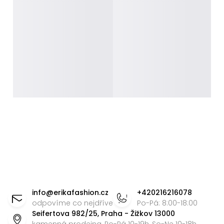
Z
á
info
@
erikafashion.cz
+420216216078
p
odpovíme co nejdříve
Po-Pá: 8:00-18:00
Seifertova 982/25, Praha - Žižkov 13000
a
kamenná prodejna, Po-Pá 10-19h, So-Ne 10-18h