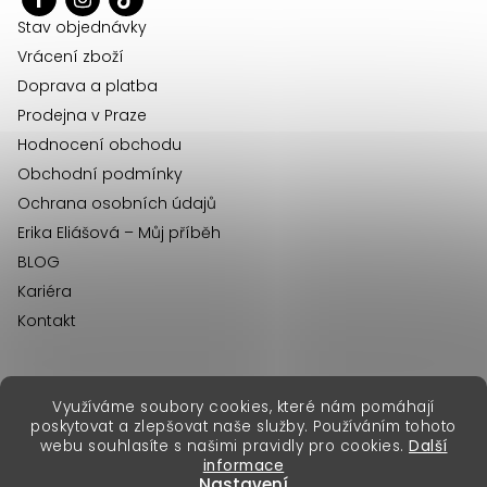
í
Stav objednávky
Vrácení zboží
Doprava a platba
Prodejna v Praze
Hodnocení obchodu
Obchodní podmínky
Ochrana osobních údajů
Erika Eliášová – Můj příběh
BLOG
Kariéra
Kontakt
Využíváme soubory cookies, které nám pomáhají
erikafashion.sk
poskytovat a zlepšovat naše služby. Používáním tohoto
Copyright 2026
Erika Fashion
. Všechna práva vyhrazena.
webu souhlasíte s našimi pravidly pro cookies.
Další
Vytvořil Shoptet Premium
&
informace
Nastavení