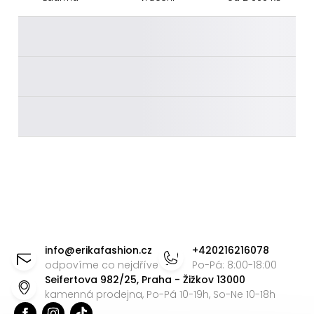
________
________
________
Z
á
info
@
erikafashion.cz
+420216216078
p
odpovíme co nejdříve
Po-Pá: 8:00-18:00
Seifertova 982/25, Praha - Žižkov 13000
a
kamenná prodejna, Po-Pá 10-19h, So-Ne 10-18h
t