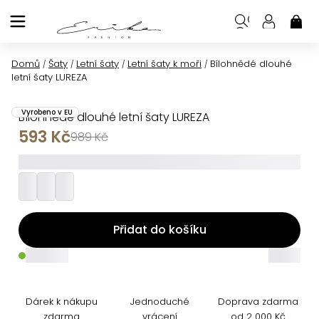
Přejít
na
NÁK
KOŠ
obsah
Domů
Šaty
Letní šaty
Letní šaty k moři
Bílohnědé dlouhé
/
/
/
/
letní šaty LUREZA
Vyrobeno v EU
Bílohnědé dlouhé letní šaty LUREZA
593 Kč
989 Kč
_________
Přidat do košíku
_____
_____
Dárek k nákupu
Jednoduché
Doprava zdarma
zdarma
vrácení
od 2 000 Kč