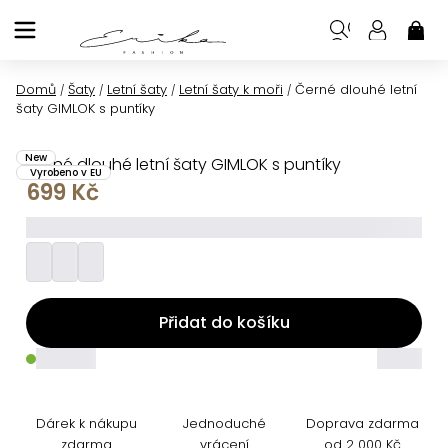
Přejít
na
NÁK
KOŠ
obsah
Domů
Šaty
Letní šaty
Letní šaty k moři
Černé dlouhé letní
/
/
/
/
šaty GIMLOK s puntíky
New
Černé dlouhé letní šaty GIMLOK s puntíky
Vyrobeno v EU
699 Kč
_________
Přidat do košíku
_____
_____
Dárek k nákupu
Jednoduché
Doprava zdarma
zdarma
vrácení
od 2 000 Kč