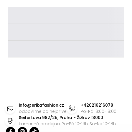
________
________
________
Z
á
info
@
erikafashion.cz
+420216216078
p
odpovíme co nejdříve
Po-Pá: 8:00-18:00
Seifertova 982/25, Praha - Žižkov 13000
a
kamenná prodejna, Po-Pá 10-19h, So-Ne 10-18h
t