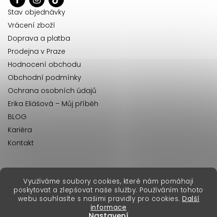
í
Stav objednávky
Vrácení zboží
Doprava a platba
Prodejna v Praze
Hodnocení obchodu
Obchodní podmínky
Ochrana osobních údajů
Erika Eliášová – Můj příběh
BLOG
Kariéra
Kontakt
Využíváme soubory cookies, které nám pomáhají
erikafashion.sk
poskytovat a zlepšovat naše služby. Používáním tohoto
Copyright 2026
Erika Fashion
. Všechna práva vyhrazena.
webu souhlasíte s našimi pravidly pro cookies.
Další
Vytvořil Shoptet Premium
&
informace
Nastavení