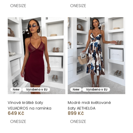
t
ONESIZE
ONESIZE
ů
New
Vyrobeno v EU
New
Vyrobeno v EU
Vínové krátké šaty
Modré midi květované
VELIADROS na ramínka
šaty AETHELGA
649 Kč
899 Kč
ONESIZE
ONESIZE