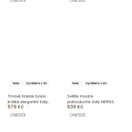
ONESIZE
ONESIZE
New
Vyrobeno v EU
New
Vyrobeno v EU
Tmavě hnědé basic
Světle modré
krátké elegantní šaty
jednoduché šaty NERISSA
579 Kč
639 Kč
SOTARA
s páskem
ONESIZE
ONESIZE