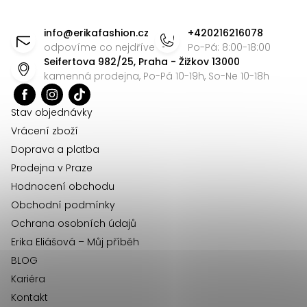
Z
ý
á
p
info
@
erikafashion.cz
+420216216078
p
i
odpovíme co nejdříve
Po-Pá: 8:00-18:00
Seifertova 982/25, Praha - Žižkov 13000
s
a
kamenná prodejna, Po-Pá 10-19h, So-Ne 10-18h
u
t
í
Stav objednávky
Vrácení zboží
Doprava a platba
Prodejna v Praze
Hodnocení obchodu
Obchodní podmínky
Ochrana osobních údajů
Erika Eliášová – Můj příběh
BLOG
Kariéra
Kontakt