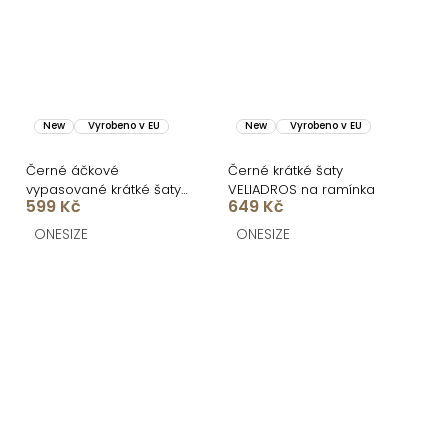
New
Vyrobeno v EU
New
Vyrobeno v EU
Černé áčkové
Černé krátké šaty
vypasované krátké šaty
VELIADROS na ramínka
599 Kč
649 Kč
UTARALY
ONESIZE
ONESIZE