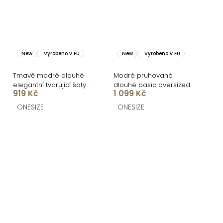
New
Vyrobeno v EU
New
Vyrobeno v EU
Tmavě modré dlouhé
Modré pruhované
elegantní tvarující šaty
dlouhé basic oversized
919 Kč
1 099 Kč
DOROTA
bavlněné košilové šaty
FLARETA
ONESIZE
ONESIZE