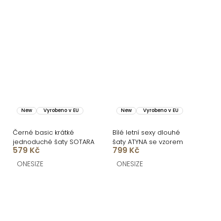
New
Vyrobeno v EU
New
Vyrobeno v EU
Černé basic krátké
Bílé letní sexy dlouhé
jednoduché šaty SOTARA
šaty ATYNA se vzorem
579 Kč
799 Kč
ONESIZE
ONESIZE