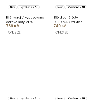
New
Vyrobeno v EU
New
Vyrobeno v EU
Bílé tvarující vypasované
Bílé dlouhé šaty
áčkové šaty MIRALIS
DENDRONA za krk s
759 Kč
749 Kč
výstřihem
ONESIZE
ONESIZE
New
Vyrobeno v EU
New
Vyrobeno v EU