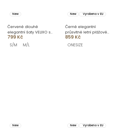
New
New
Vyrobeno v EU
Červené dlouhé
Černé elegantní
elegantní šaty VELIXO s
průsvitné letní plážové
799 Kč
859 Kč
výstřihem
maxi šaty UMARIE s
dlouhým rukávem
S/M
M/L
ONESIZE
New
New
Vyrobeno v EU