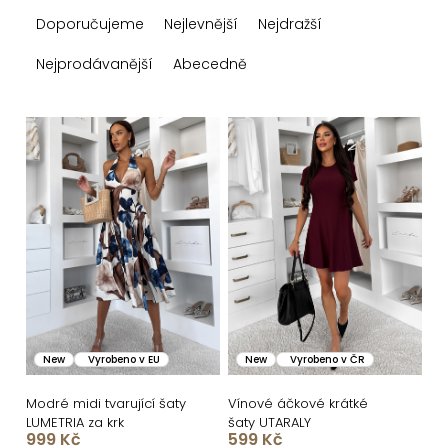
Ř
Doporučujeme
Nejlevnější
Nejdražší
a
z
Nejprodávanější
Abecedně
e
n
V
í
ý
p
p
r
i
o
s
d
p
u
r
k
o
New
Vyrobeno v EU
New
Vyrobeno v ČR
t
d
ů
u
Modré midi tvarující šaty
Vínové áčkové krátké
LUMETRIA za krk
šaty UTARALY
k
999 Kč
599 Kč