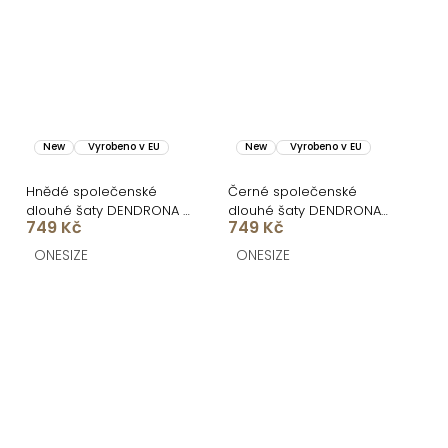
New
Vyrobeno v EU
New
Vyrobeno v EU
Hnědé společenské
Černé společenské
dlouhé šaty DENDRONA s
dlouhé šaty DENDRONA
749 Kč
749 Kč
výstřihem
za krk s výstřihem
ONESIZE
ONESIZE