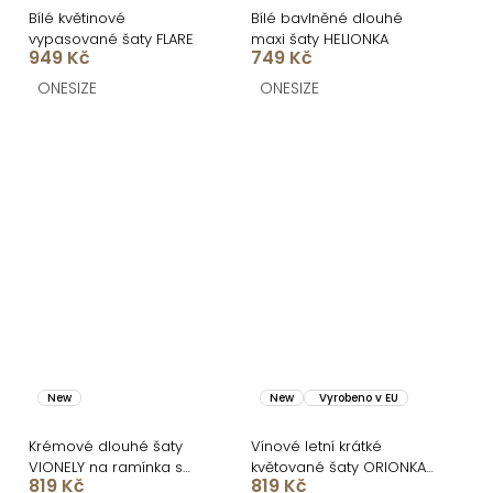
Bílé květinové
Bílé bavlněné dlouhé
vypasované šaty FLARE
maxi šaty HELIONKA
949 Kč
749 Kč
ONESIZE
ONESIZE
New
New
Vyrobeno v EU
Krémové dlouhé šaty
Vínové letní krátké
VIONELY na ramínka s
květované šaty ORIONKA
819 Kč
819 Kč
černými puntíky
s kraťásky