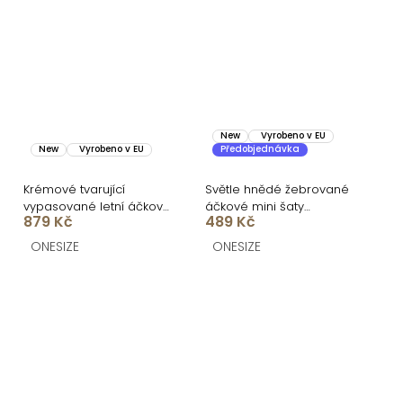
New
Vyrobeno v EU
New
Vyrobeno v EU
Předobjednávka
Krémové tvarující
Světle hnědé žebrované
vypasované letní áčkové
áčkové mini šaty
879 Kč
489 Kč
midi šaty VORTA
CASSYNE
ONESIZE
ONESIZE