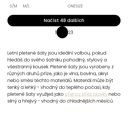
S/M
M/L
ONESIZE
Načíst 48 dalších
O
1
23
S
v
t
l
r
á
Letní pletené šaty
jsou ideální volbou, pokud
á
d
hledáš do svého šatníku pohodlný, stylový a
n
a
všestranný kousek.
Pletené šaty jsou vyrobeny z
k
různých druhů příze, jako je vlna, bavlna, akryl
c
o
nebo směsi těchto materiálů. Materiál může být
v
í
tenký a lehký - vhodný do teplého počasí, kdy
á
p
n
pletené šaty využiješ jako
přehoz přes plavky
nebo
r
í
silný a hřejivý - vhodný do chladnějších měsíců.
v
k
y
v