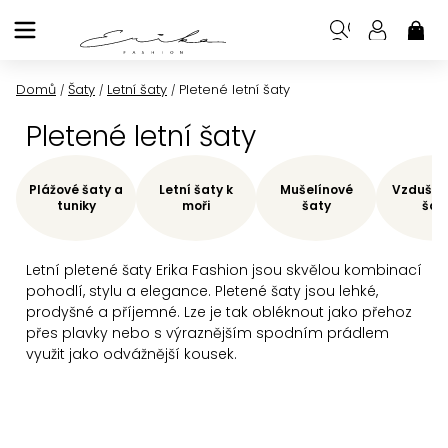
Přejít
na
NÁK
KOŠ
obsah
Domů
Šaty
Letní šaty
Pletené letní šaty
/
/
/
Pletené letní šaty
Plážové šaty a
Letní šaty k
Mušelínové
Vzdušné 
tuniky
moři
šaty
šat
Letní pletené šaty Erika Fashion jsou skvělou kombinací
pohodlí, stylu a elegance. Pletené šaty
jsou lehké,
prodyšné a příjemné. Lze je tak obléknout jako přehoz
přes plavky nebo s výraznějším spodním prádlem
využit jako odvážnější kousek.