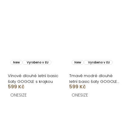
New
Vyrobeno v EU
New
Vyrobeno v EU
Vínové dlouhé letní basic
Tmavě modré dlouhé
šaty GOGOLE s krajkou
letní basic šaty GOGOLE
599 Kč
599 Kč
s krajkou
ONESIZE
ONESIZE