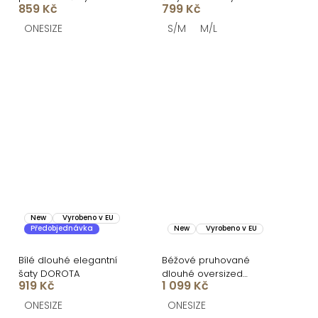
859 Kč
799 Kč
dlouhým rukávem
ONESIZE
S/M
M/L
New
Vyrobeno v EU
Předobjednávka
New
Vyrobeno v EU
Bílé dlouhé elegantní
Béžové pruhované
šaty DOROTA
dlouhé oversized
919 Kč
1 099 Kč
bavlněné maxi košilové
šaty FLARETA
ONESIZE
ONESIZE