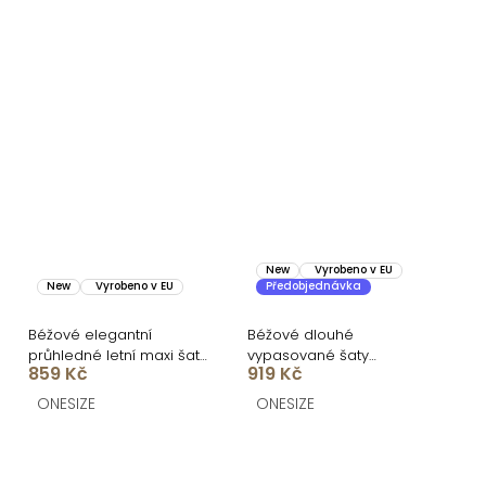
New
Vyrobeno v EU
New
Vyrobeno v EU
Předobjednávka
Béžové elegantní
Béžové dlouhé
průhledné letní maxi šaty
vypasované šaty
859 Kč
919 Kč
UMARIE s dlouhým
DOROTA na ramínka
rukávem
ONESIZE
ONESIZE