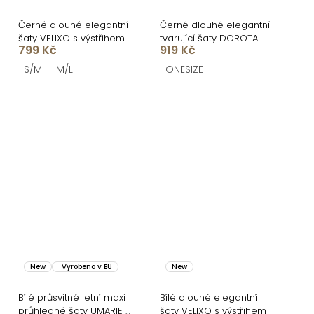
Černé dlouhé elegantní
Černé dlouhé elegantní
šaty VELIXO s výstřihem
tvarující šaty DOROTA
799 Kč
919 Kč
S/M
M/L
ONESIZE
New
Vyrobeno v EU
New
Bílé průsvitné letní maxi
Bílé dlouhé elegantní
průhledné šaty UMARIE s
šaty VELIXO s výstřihem