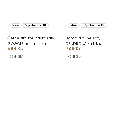
New
Vyrobeno v EU
New
Vyrobeno v EU
Černé dlouhé basic šaty
Bordó dlouhé šaty
GOGOLE na ramínka
DENDRONA za krk s
599 Kč
749 Kč
výstřihem
ONESIZE
ONESIZE