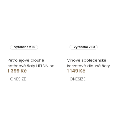
Vyrobeno v EU
Vyrobeno v EU
Petrolejové dlouhé
Vínové společenské
saténové šaty HELSIN na
korzetové dlouhé šaty
1 399 Kč
1 149 Kč
ramínka
FAYELA
ONESIZE
ONESIZE