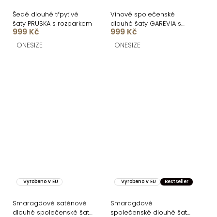
Šedé dlouhé třpytivé
Vínové společenské
šaty PRUSKA s rozparkem
dlouhé šaty GAREVIA s
999 Kč
999 Kč
rozparkem
ONESIZE
ONESIZE
Vyrobeno v EU
Vyrobeno v EU
Bestseller
Smaragdové saténové
Smaragdové
dlouhé společenské šaty
společenské dlouhé šaty