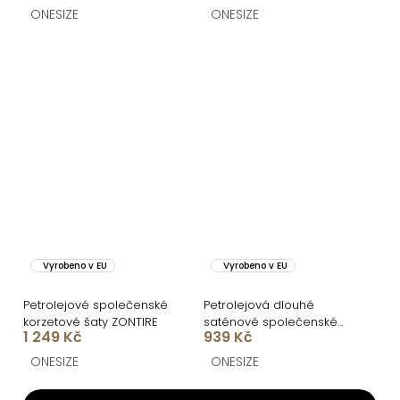
ONESIZE
ONESIZE
Vyrobeno v EU
Vyrobeno v EU
Petrolejové společenské
Petrolejová dlouhé
korzetové šaty ZONTIRE
saténové společenské
1 249 Kč
939 Kč
šaty ORIXY s výstřihem
ONESIZE
ONESIZE