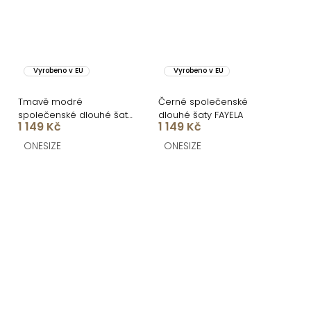
Vyrobeno v EU
Vyrobeno v EU
Tmavě modré
Černé společenské
společenské dlouhé šaty
dlouhé šaty FAYELA
1 149 Kč
1 149 Kč
FAYELA
ONESIZE
ONESIZE