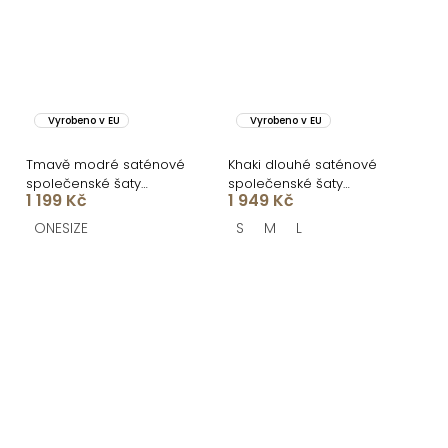
Vyrobeno v EU
Vyrobeno v EU
Tmavě modré saténové
Khaki dlouhé saténové
společenské šaty
společenské šaty
1 199 Kč
1 949 Kč
ATHEMA
CELLINES
ONESIZE
S
M
L