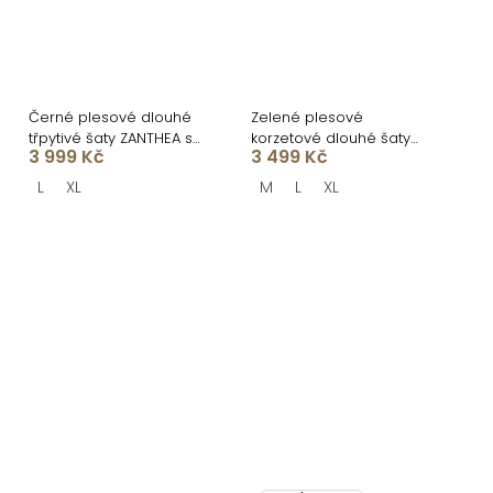
Černé plesové dlouhé
Zelené plesové
třpytivé šaty ZANTHEA s
korzetové dlouhé šaty
3 999 Kč
3 499 Kč
korzetem
CELYNDRA s vlečkou
L
XL
M
L
XL