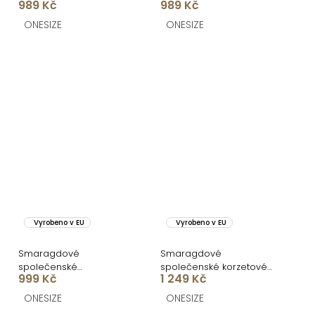
989 Kč
989 Kč
CELESTIA s vlečkou
BELUNA
ONESIZE
ONESIZE
Vyrobeno v EU
Vyrobeno v EU
Smaragdové
Smaragdové
společenské
společenské korzetové
999 Kč
1 249 Kč
asymetrické šaty
šaty ZONTIRE
GAREVIA s rozparkem
ONESIZE
ONESIZE