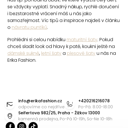
i
se vždycky vyplatí. Snadný nákup, rychlé doručení
s
i bezstarostné vrácení máš u nás jako
u
samozřejmost. Víc tipů a inspirace najdeš v článku
o
návratu puntíků
.
Prohlédni si celou nabídku
maturitní šaty
. Pokud
chceš sladit look od hlavy k patě, koukni ještě na
dámské sukně
,
letní šaty
a
plesové šaty
u nás na
Erika Fashion.
Z
á
info
@
erikafashion.cz
+420216216078
p
odpovíme co nejdříve
Po-Pá: 8:00-18:00
Seifertova 982/25, Praha - Žižkov 13000
a
kamenná prodejna, Po-Pá 10-19h, So-Ne 10-18h
t