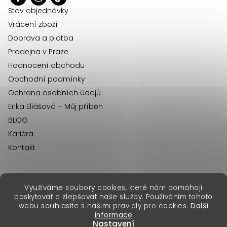
í
Stav objednávky
Vrácení zboží
Doprava a platba
Prodejna v Praze
Hodnocení obchodu
Obchodní podmínky
Ochrana osobních údajů
Erika Eliášová – Můj příběh
BLOG
Kariéra
Kontakt
Využíváme soubory cookies, které nám pomáhají
erikafashion.sk
poskytovat a zlepšovat naše služby. Používáním tohoto
Copyright 2026
Erika Fashion
. Všechna práva vyhrazena.
webu souhlasíte s našimi pravidly pro cookies.
Další
Vytvořil Shoptet Premium
&
informace
Nastavení