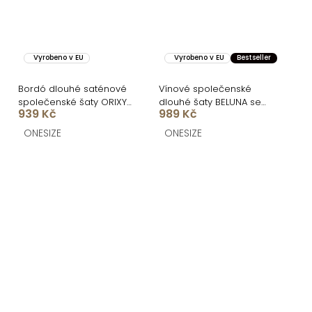
Vyrobeno v EU
Vyrobeno v EU
Bestseller
Bordó dlouhé saténové
Vínové společenské
společenské šaty ORIXY
dlouhé šaty BELUNA se
939 Kč
989 Kč
s výstřihem
šálem
ONESIZE
ONESIZE