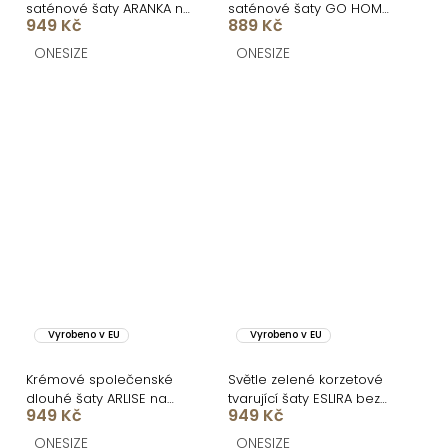
saténové šaty ARANKA na
saténové šaty GO HOME
949 Kč
889 Kč
ramínka
s páskem
ONESIZE
ONESIZE
Vyrobeno v EU
Vyrobeno v EU
Krémové společenské
Světle zelené korzetové
dlouhé šaty ARLISE na
tvarující šaty ESLIRA bez
949 Kč
949 Kč
ramínka
ramínek
ONESIZE
ONESIZE