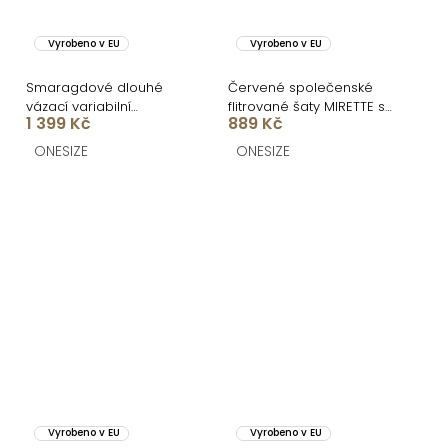
Vyrobeno v EU
Vyrobeno v EU
Smaragdové dlouhé
Červené společenské
vázací variabilní
flitrované šaty MIRETTE s
1 399 Kč
889 Kč
společenské šaty
drapováním
CUPAUCA
ONESIZE
ONESIZE
Vyrobeno v EU
Vyrobeno v EU