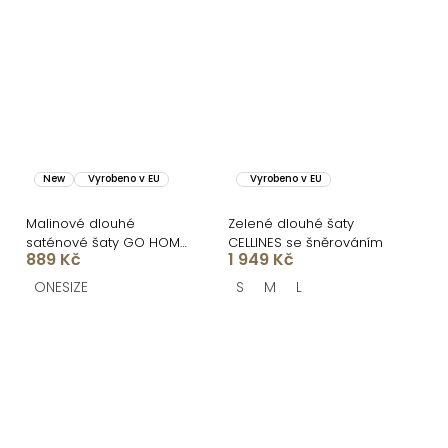
New
Vyrobeno v EU
Vyrobeno v EU
Malinové dlouhé
Zelené dlouhé šaty
saténové šaty GO HOME
CELLINES se šněrováním
889 Kč
1 949 Kč
s krátkým rukávem a
rozparkem
ONESIZE
S
M
L