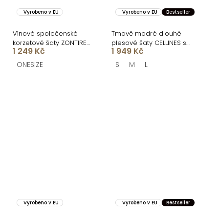
Vyrobeno v EU
Vyrobeno v EU
Bestseller
Vínové společenské
Tmavě modré dlouhé
korzetové šaty ZONTIRE
plesové šaty CELLINES se
1 249 Kč
1 949 Kč
bez ramínek
šněrováním
ONESIZE
S
M
L
Vyrobeno v EU
Vyrobeno v EU
Bestseller