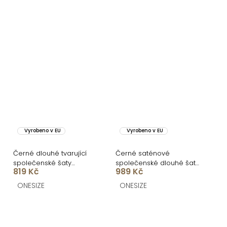
Vyrobeno v EU
Vyrobeno v EU
Černé dlouhé tvarující
Černé saténové
společenské šaty
společenské dlouhé šaty
819 Kč
989 Kč
DRAVELY s rozparkem
CELESTIA s vlečkou
ONESIZE
ONESIZE