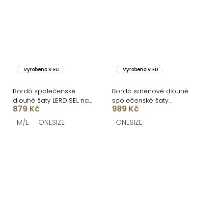
Vyrobeno v EU
Vyrobeno v EU
Bordó společenské
Bordó saténové dlouhé
dlouhé šaty LERDISEL na
společenské šaty
879 Kč
989 Kč
ramínka
CELESTIA s vlečkou
M/L
ONESIZE
ONESIZE