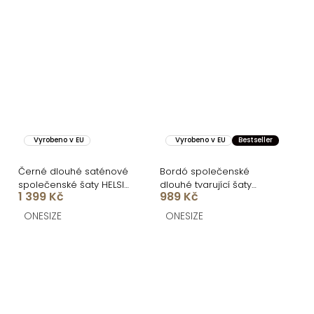
Vyrobeno v EU
Vyrobeno v EU
Bestseller
Černé dlouhé saténové
Bordó společenské
společenské šaty HELSIN
dlouhé tvarující šaty
1 399 Kč
989 Kč
na ramínka
SYVONA s rozparkem
ONESIZE
ONESIZE