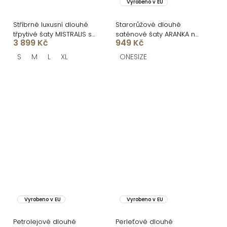
Vyrobeno v EU
Stříbrné luxusní dlouhé
Starorůžové dlouhé
třpytivé šaty MISTRALIS s
saténové šaty ARANKA na
3 899 Kč
949 Kč
rozparkem
ramínka
S
M
L
XL
ONESIZE
Vyrobeno v EU
Vyrobeno v EU
Petrolejové dlouhé
Perleťové dlouhé