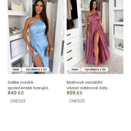
New
Vyrobeno v EU
New
Vyrobeno v EU
Světle modré
Malinové variabilní
společenské tvarující
vázací saténové šaty
849 Kč
899 Kč
šaty FIAMMAR na jedno
VALERDI a rozparkem
rameno
ONESIZE
ONESIZE