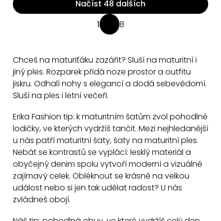
Načíst 48 dalších
O
1
8
S
v
t
l
r
á
Chceš na maturiťáku zazářit? Sluší na maturitní i
á
d
jiný ples. Rozparek přidá noze prostor a outfitu
n
a
jiskru. Odhalí nohy s elegancí a dodá sebevědomí.
k
Sluší na ples i letní večeři.
c
o
v
í
Erika Fashion tip: k maturitním šatům zvol pohodlné
á
p
lodičky, ve kterých vydržíš tančit. Mezi nejhledanější
n
r
u nás patří maturitní šaty, šaty na maturitní ples.
í
v
Nebát se kontrastů se vyplácí: lesklý materiál a
k
obyčejný denim spolu vytvoří moderní a vizuálně
y
zajímavý celek. Obléknout se krásně na velkou
v
událost nebo si jen tak udělat radost? U nás
ý
zvládneš obojí.
p
Náš tip: pohodlná obuv, ve které vydržíš celý den,