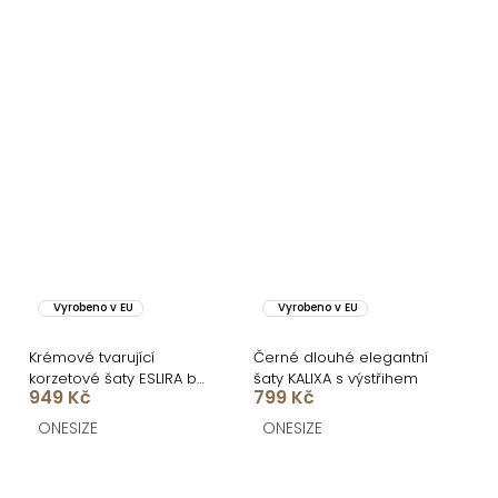
Vyrobeno v EU
Vyrobeno v EU
Krémové tvarující
Černé dlouhé elegantní
korzetové šaty ESLIRA bez
šaty KALIXA s výstřihem
949 Kč
799 Kč
ramínek
ONESIZE
ONESIZE