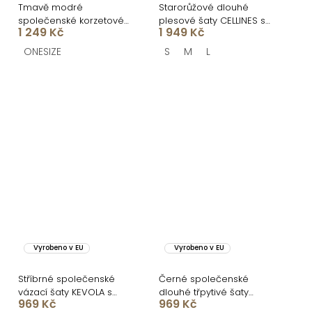
Tmavě modré
Starorůžové dlouhé
společenské korzetové
plesové šaty CELLINES se
1 249 Kč
1 949 Kč
plesové šaty ZONTIRE
šněrováním
ONESIZE
S
M
L
Vyrobeno v EU
Vyrobeno v EU
Stříbrné společenské
Černé společenské
vázací šaty KEVOLA s
dlouhé třpytivé šaty
969 Kč
969 Kč
rozparkem bez ramínek
KEVOLA s rozparkem