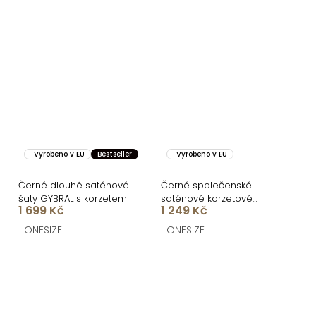
Vyrobeno v EU
Bestseller
Vyrobeno v EU
Černé dlouhé saténové
Černé společenské
šaty GYBRAL s korzetem
saténové korzetové
1 699 Kč
1 249 Kč
dlouhé šaty ZONTIRE
ONESIZE
ONESIZE