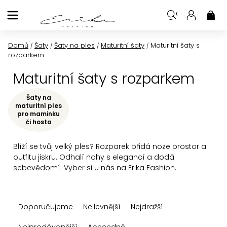
Přejít
na
NÁK
KOŠ
obsah
Domů
Šaty
Šaty na ples
Maturitní šaty
Maturitní šaty s
/
/
/
/
rozparkem
Maturitní šaty s rozparkem
Šaty na
maturitní ples
pro maminku
či hosta
Blíží se tvůj velký ples? Rozparek přidá noze prostor a
outfitu jiskru. Odhalí nohy s elegancí a dodá
sebevědomí. Vyber si u nás na Erika Fashion.
Ř
Doporučujeme
Nejlevnější
Nejdražší
a
Nejprodávanější
Abecedně