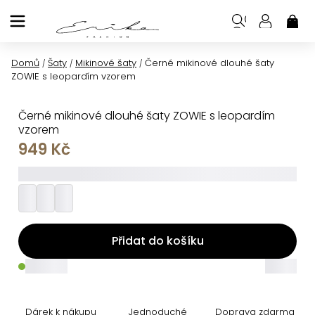
Přejít
na
NÁK
KOŠ
obsah
Domů
Šaty
Mikinové šaty
Černé mikinové dlouhé šaty
/
/
/
ZOWIE s leopardím vzorem
Černé mikinové dlouhé šaty ZOWIE s leopardím
vzorem
949 Kč
_________
Přidat do košíku
_____
_____
Dárek k nákupu
Jednoduché
Doprava zdarma