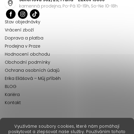
a
kamenná prodejna, Po-Pá 10-19h, So-Ne 10-18h
t
í
Stav objednávky
Vrácení zboží
Doprava a platba
Prodejna v Praze
Hodnocení obchodu
Obchodní podmínky
Ochrana osobních údajů
Erika Eliášová – Můj příběh
BLOG
Kariéra
Kontakt
Využíváme soubory cookies, které nám pomáhají
erikafashion.sk
poskytovat a zlepšovat naše služby. Používáním tohoto