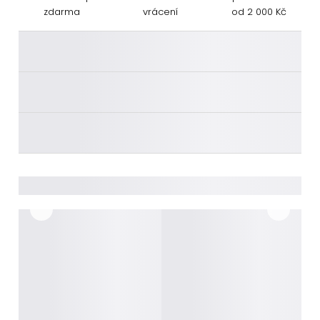
zdarma
vrácení
od 2 000 Kč
________
________
________