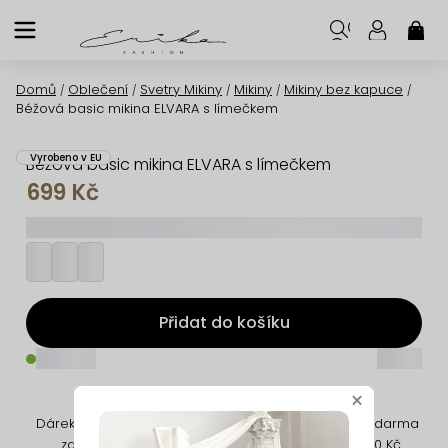
Přejít
na
NÁK
KOŠ
obsah
Domů
Oblečení
Svetry Mikiny
Mikiny
Mikiny bez kapuce
/
/
/
/
/
Béžová basic mikina ELVARA s límečkem
Vyrobeno v EU
Béžová basic mikina ELVARA s límečkem
699 Kč
_________
Přidat do košíku
_____
_____
×
Dárek k nákupu
Jednoduché
Doprava zdarma
zdarma
vrácení
od 2 000 Kč