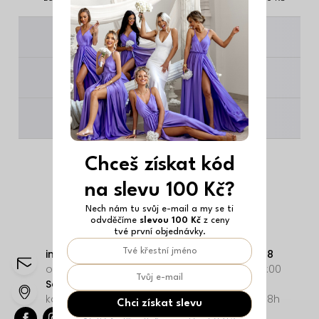
________
________
________
Chceš získat kód
na slevu 100 Kč?
Nech nám tu svůj e-mail a my se ti
odvděčíme
slevou 100 Kč
z ceny
Z
tvé první objednávky.
á
info
@
erikafashion.cz
+420216216078
p
odpovíme co nejdříve
Po-Pá: 8:00-18:00
Seifertova 982/25, Praha - Žižkov 13000
a
kamenná prodejna, Po-Pá 10-19h, So-Ne 10-18h
Chci získat slevu
t