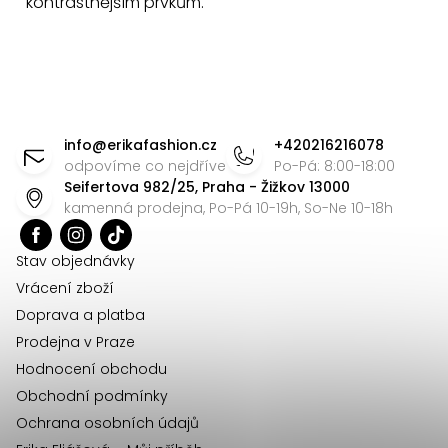
kontrastnějším prvkům.
p
r
v
k
Z
y
á
info
@
erikafashion.cz
+420216216078
v
p
odpovíme co nejdříve
Po-Pá: 8:00-18:00
ý
Seifertova 982/25, Praha - Žižkov 13000
a
p
kamenná prodejna, Po-Pá 10-19h, So-Ne 10-18h
t
i
s
í
Stav objednávky
u
Vrácení zboží
Doprava a platba
Prodejna v Praze
Hodnocení obchodu
Obchodní podmínky
Ochrana osobních údajů