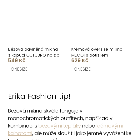
Béžová bavlněná mikina
Krémová oversize mikina
s kapucí OUTUBRO na zip
MEGGI s potiskem
549 Kč
629 Kč
ONESIZE
ONESIZE
O
v
Erika Fashion tip!
l
á
Béžová mikina skvěle funguje v
d
monochromatických outfitech, například v
a
kombinaci s
béžovými tepláky
nebo
krémovými
c
kalhotami
, ale může sloužit i jako jemné vyvážení ke
í