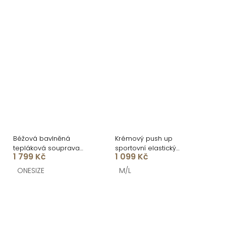
Béžová bavlněná
Krémový push up
tepláková souprava
sportovní elastický
1 799 Kč
1 099 Kč
DURIEN
komplet SONYA
ONESIZE
M/L