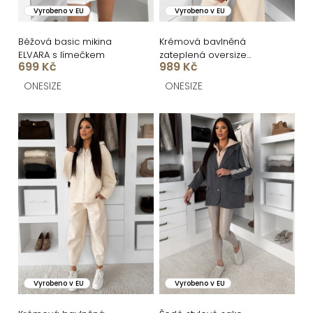
k
o
Vyrobeno v EU
Vyrobeno v EU
t
d
ů
u
Béžová basic mikina
Krémová bavlněná
ELVARA s límečkem
zateplená oversize
k
699 Kč
989 Kč
mikina LOFARI
t
ONESIZE
ONESIZE
ů
Vyrobeno v EU
Vyrobeno v EU