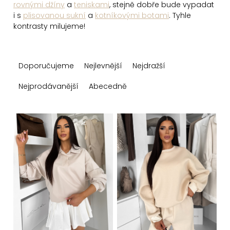
rovnými džíny
a
teniskami
, stejně dobře bude vypadat
i s
plisovanou sukní
a
kotníkovými botami
. Tyhle
kontrasty milujeme!
Ř
Doporučujeme
Nejlevnější
Nejdražší
a
z
Nejprodávanější
Abecedně
e
n
V
í
ý
p
p
r
i
o
s
d
p
u
r