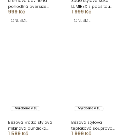
Krémová bavlněná
Šedé stylové sako
pohodlná oversize
LUMIREX s podšitou
999 Kč
1 999 Kč
mikina SILKY
mikinou
ONESIZE
ONESIZE
Vyrobeno v EU
Vyrobeno v EU
Béžová krátká stylová
Béžová stylová
mikinová bundička
tepláková souprava
1 589 Kč
1 999 Kč
NOMURIA
NORYZA