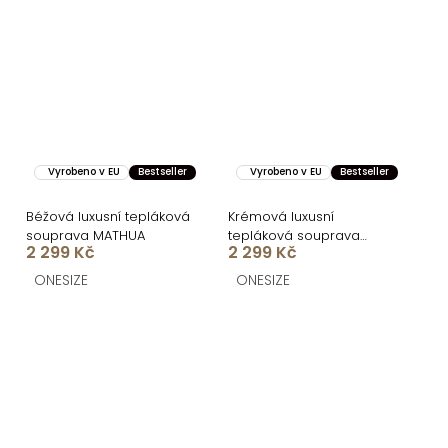
Vyrobeno v EU
Bestseller
Vyrobeno v EU
Bestseller
Béžová luxusní tepláková
Krémová luxusní
souprava MATHUA
tepláková souprava
2 299 Kč
2 299 Kč
MATHUA
ONESIZE
ONESIZE