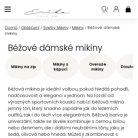
Přejít
na
NÁK
KOŠ
obsah
Domů
Oblečení
Svetry Mikiny
Mikiny
Béžové dámské
/
/
/
/
mikiny
Béžové dámské mikiny
Mikiny s
Oversize
Mikiny na zip
Dlouhé m
kapucí
mikiny
Béžová mikina je ideální volbou, pokud hledáš pohodlí,
nadčasovost a eleganci v jednom. Na rozdíl od
výrazných sportovních kousků nabízí béžová mikina
jemný tón, který snadno zapadne jak do ležérních
outfitů, tak i do těch více elegantních.
Béžová barva je
univerzální, takže se skvěle kombinuje s černou, bílou,
nebo denimem, ale i dalšími neutrálními tóny, jako je
šedá, olivová nebo hnědá. Můžeš ji zkombinovat s