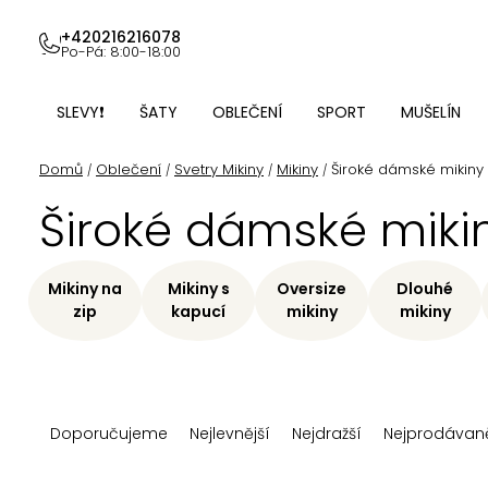
Přejít
na
+420216216078
Po-Pá: 8:00-18:00
obsah
SLEVY❗
ŠATY
OBLEČENÍ
SPORT
MUŠELÍN
Domů
Oblečení
Svetry Mikiny
Mikiny
Široké dámské mikiny
/
/
/
/
Široké dámské miki
Mikiny na
Mikiny s
Oversize
Dlouhé
zip
kapucí
mikiny
mikiny
Ř
Doporučujeme
Nejlevnější
Nejdražší
Nejprodávaně
a