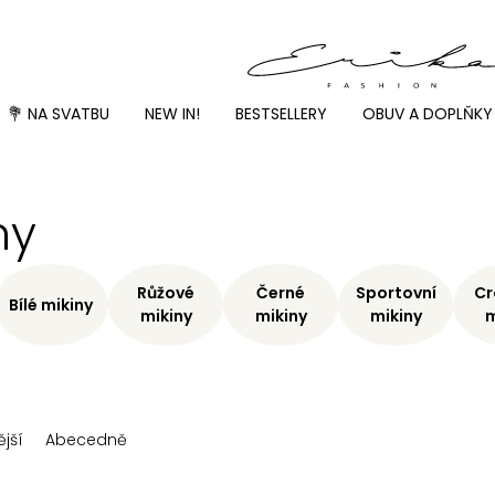
💐 NA SVATBU
NEW IN!
BESTSELLERY
OBUV A DOPLŇKY
ny
Růžové
Černé
Sportovní
Cr
Bílé mikiny
mikiny
mikiny
mikiny
m
jší
Abecedně