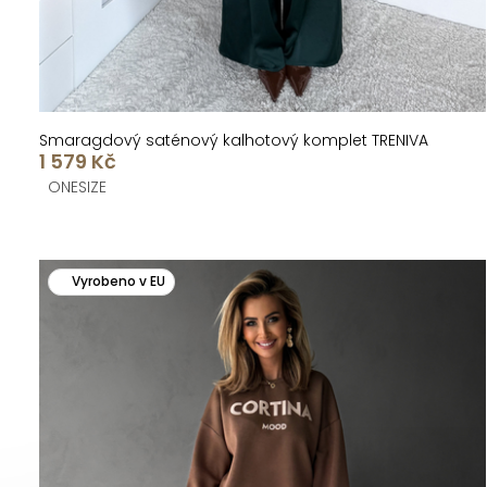
ů
t
ů
Smaragdový saténový kalhotový komplet TRENIVA
1 579 Kč
ONESIZE
Vyrobeno v EU