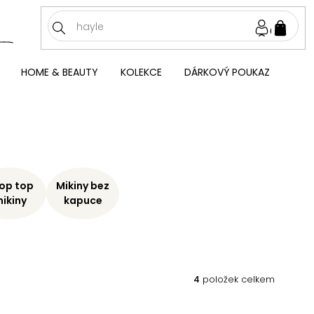
NÁKU
KOŠÍ
HOME & BEAUTY
KOLEKCE
DÁRKOVÝ POUKAZ
op top
Mikiny bez
ikiny
kapuce
4
položek celkem