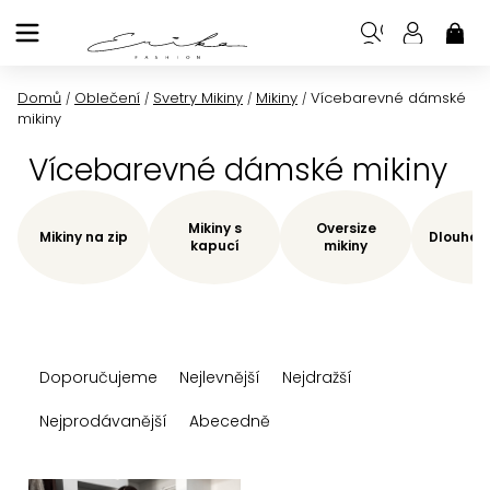
Přejít
na
NÁK
KOŠ
obsah
Domů
Oblečení
Svetry Mikiny
Mikiny
Vícebarevné dámské
/
/
/
/
mikiny
Vícebarevné dámské mikiny
Mikiny s
Oversize
Mikiny na zip
Dlouhé m
kapucí
mikiny
Ř
Doporučujeme
Nejlevnější
Nejdražší
a
z
Nejprodávanější
Abecedně
e