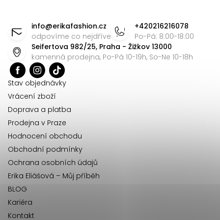
á
Z
d
á
info
@
erikafashion.cz
+420216216078
a
p
odpovíme co nejdříve
Po-Pá: 8:00-18:00
c
Seifertova 982/25, Praha - Žižkov 13000
a
í
kamenná prodejna, Po-Pá 10-19h, So-Ne 10-18h
t
p
r
í
Stav objednávky
v
Vrácení zboží
k
Doprava a platba
y
Prodejna v Praze
v
Hodnocení obchodu
ý
Obchodní podmínky
p
Ochrana osobních údajů
i
Erika Eliášová – Můj příběh
s
BLOG
u
Kariéra
Kontakt