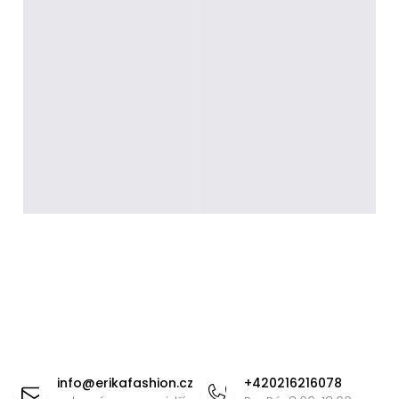
Z
á
info
@
erikafashion.cz
+420216216078