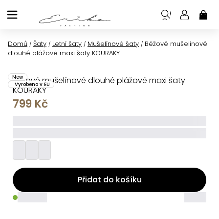
Přejít
na
NÁK
KOŠ
obsah
Domů
Šaty
Letní šaty
Mušelínové šaty
Béžové mušelínové
/
/
/
/
dlouhé plážové maxi šaty KOURAKY
New
Béžové mušelínové dlouhé plážové maxi šaty
Vyrobeno v EU
KOURAKY
799 Kč
_____
_________
Přidat do košíku
_____
_____