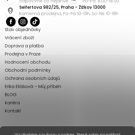
p
odpovíme co nejdříve
Po-Pá: 8:00-18:00
Seifertova 982/25, Praha - Žižkov 13000
a
kamenná prodejna, Po-Pá 10-19h, So-Ne 10-18h
t
í
Stav objednávky
Vrácení zboží
Doprava a platba
Prodejna v Praze
Hodnocení obchodu
Obchodní podmínky
Ochrana osobních údajů
Erika Eliášová – Můj příběh
BLOG
Kariéra
Kontakt
Využíváme soubory cookies, které nám pomáhají