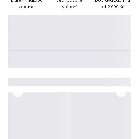
Dárek k nákupu
Jednoduché
Doprava zdarma
zdarma
vrácení
od 2 000 Kč
________
________
________