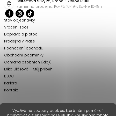
Seifertova 982/25, Praha - Žižkov 13000
a
kamenná prodejna, Po-Pá 10-19h, So-Ne 10-18h
t
í
Stav objednávky
Vrácení zboží
Doprava a platba
Prodejna v Praze
Hodnocení obchodu
Obchodní podmínky
Ochrana osobních údajů
Erika Eliášová – Můj příběh
BLOG
Kariéra
Kontakt
Využíváme soubory cookies, které nám pomáhají
erikafashion.sk
poskytovat a zlepšovat naše služby. Používáním tohoto