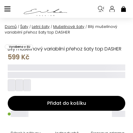
Přejít
na
NÁK
KOŠ
obsah
Domů
Šaty
Letní šaty
Mušelínové šaty
Bílý mušelínový
/
/
/
/
variabilní přehoz šaty top DASHER
Vyrobeno v EU
Bílý mušelínový variabilní přehoz šaty top DASHER
599 Kč
_____
_________
Přidat do košíku
_____
_____