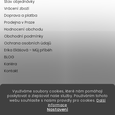
í
Stav objednávky
Vrácení zboží
Doprava a platba
Prodejna v Praze
Hodnocení obchodu
Obchodní podmínky
Ochrana osobních údajů
Erika Eliášová – Můj příběh
BLOG
Kariéra
Kontakt
Využíváme soubory cookies, které nám pomáhají
erikafashion.sk
poskytovat a zlepšovat naše služby. Používáním tohoto
Copyright 2026
Erika Fashion
. Všechna práva vyhrazena.
webu souhlasíte s našimi pravidly pro cookies.
Další
Vytvořil Shoptet Premium
&
informace
Nastavení