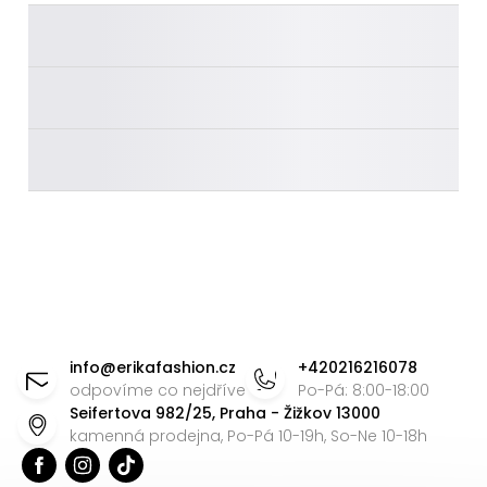
________
________
________
Z
á
info
@
erikafashion.cz
+420216216078
p
odpovíme co nejdříve
Po-Pá: 8:00-18:00
Seifertova 982/25, Praha - Žižkov 13000
a
kamenná prodejna, Po-Pá 10-19h, So-Ne 10-18h
t