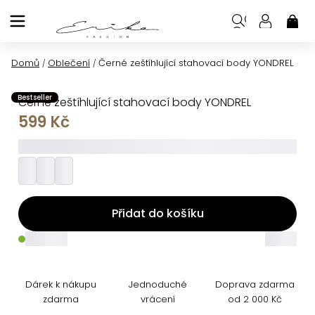
Přejít
na
NÁK
KOŠ
obsah
Domů
Oblečení
Černé zeštíhlující stahovací body YONDREL
/
/
Bestseller
Černé zeštíhlující stahovací body YONDREL
599 Kč
_________
Přidat do košíku
_____
_____
Dárek k nákupu
Jednoduché
Doprava zdarma
zdarma
vrácení
od 2 000 Kč