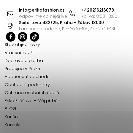
d
á
info
@
erikafashion.cz
+420216216078
a
p
odpovíme co nejdříve
Po-Pá: 8:00-18:00
c
Seifertova 982/25, Praha - Žižkov 13000
a
í
kamenná prodejna, Po-Pá 10-19h, So-Ne 10-18h
t
p
r
í
Stav objednávky
v
Vrácení zboží
k
Doprava a platba
y
Prodejna v Praze
v
Hodnocení obchodu
ý
Obchodní podmínky
p
Ochrana osobních údajů
i
Erika Eliášová – Můj příběh
s
BLOG
u
Kariéra
Kontakt