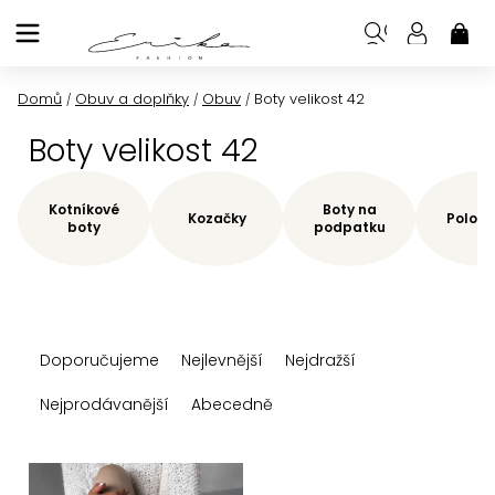
Přejít
na
NÁK
KOŠ
obsah
Domů
Obuv a doplňky
Obuv
Boty velikost 42
/
/
/
Boty velikost 42
Kotníkové
Boty na
Kozačky
Polobo
boty
podpatku
Ř
Doporučujeme
Nejlevnější
Nejdražší
a
z
Nejprodávanější
Abecedně
e
n
V