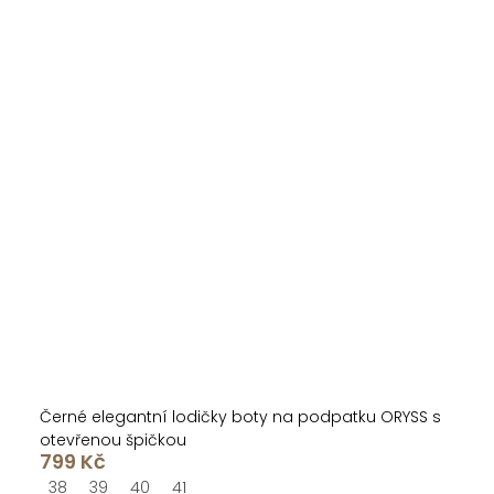
Černé elegantní lodičky boty na podpatku ORYSS s
otevřenou špičkou
799 Kč
38
39
40
41