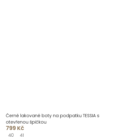
Černé lakované boty na podpatku TESSIA s
otevřenou špičkou
799 Kč
40
41