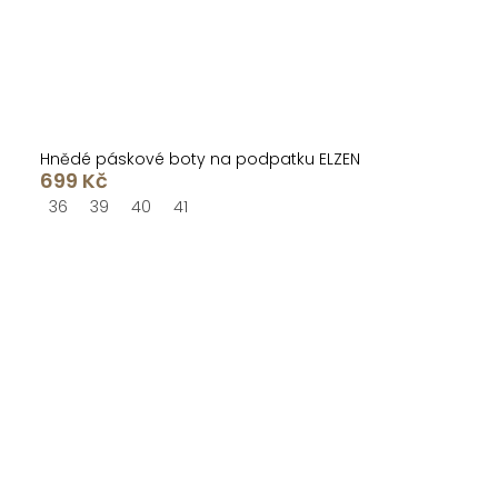
Hnědé páskové boty na podpatku ELZEN
699 Kč
36
39
40
41