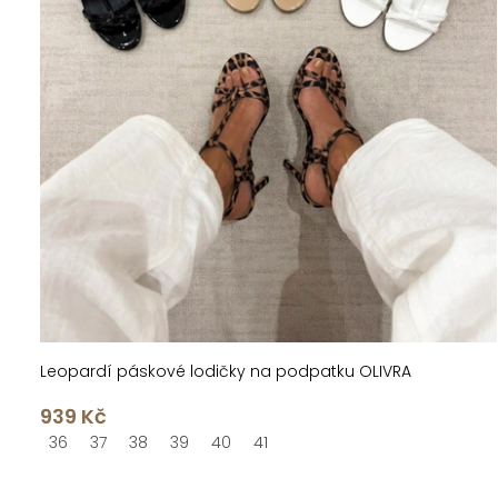
Leopardí páskové lodičky na podpatku OLIVRA
939 Kč
36
37
38
39
40
41