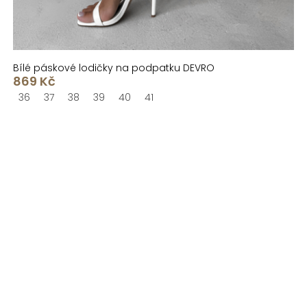
Bílé páskové lodičky na podpatku DEVRO
869 Kč
36
37
38
39
40
41