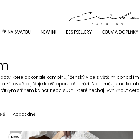
💐 NA SVATBU
NEW IN!
BESTSELLERY
OBUV A DOPLŇKY
ím
oty, které dokonale kombinují ženský vibe s větším pohodlím 
 a zároveň zajišťuje lepší oporu při chůzi. Doporučujeme komb
átkým střihem kalhot nebo sukní, které nechají vyniknout deta
jší
Abecedně
New