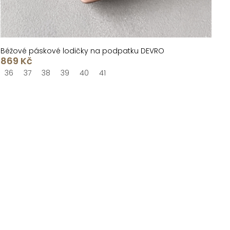
Béžové páskové lodičky na podpatku DEVRO
869 Kč
36
37
38
39
40
41