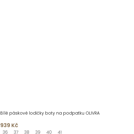
Bílé páskové lodičky boty na podpatku OLIVRA
939 Kč
36
37
38
39
40
41