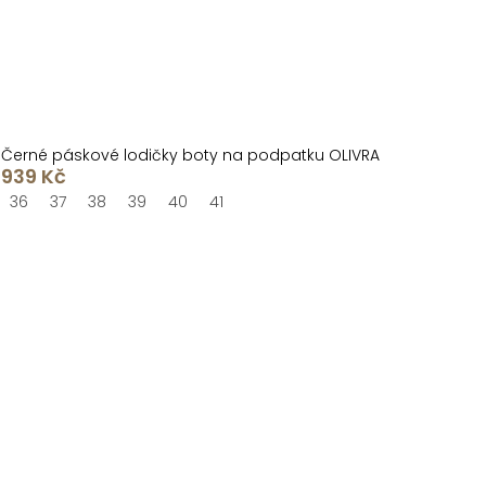
Černé páskové lodičky boty na podpatku OLIVRA
939 Kč
36
37
38
39
40
41