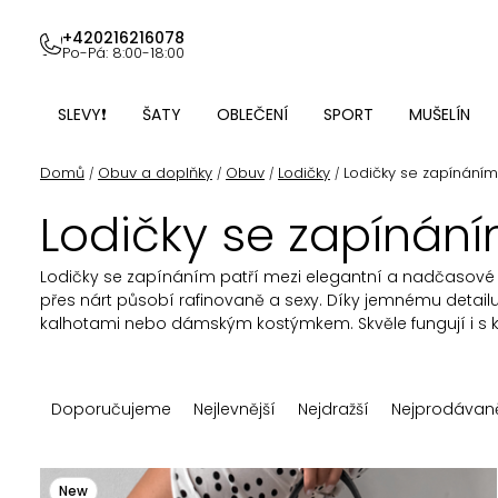
Přejít
na
+420216216078
Po-Pá: 8:00-18:00
obsah
SLEVY❗
ŠATY
OBLEČENÍ
SPORT
MUŠELÍN
Domů
Obuv a doplňky
Obuv
Lodičky
Lodičky se zapínáním
/
/
/
/
Lodičky se zapínán
Lodičky se zapínáním patří mezi elegantní a nadčasové b
přes nárt
působí rafinovaně a sexy. Díky jemnému detailu
kalhotami nebo dámským kostýmkem. Skvěle fungují i s kr
Ř
Doporučujeme
Nejlevnější
Nejdražší
Nejprodávaně
a
z
V
New