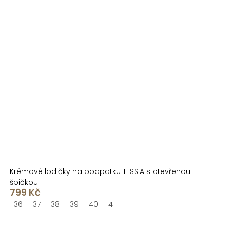
Krémové lodičky na podpatku TESSIA s otevřenou
špičkou
799 Kč
36
37
38
39
40
41