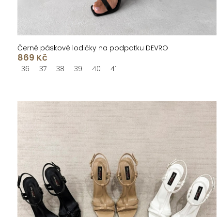
ů
Černé páskové lodičky na podpatku DEVRO
869 Kč
36
37
38
39
40
41