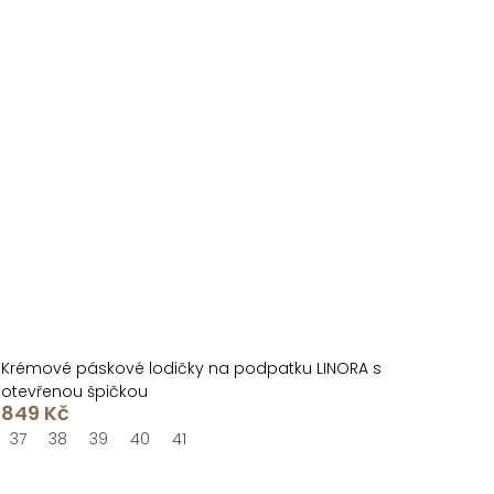
Krémové páskové lodičky na podpatku LINORA s
otevřenou špičkou
849 Kč
37
38
39
40
41