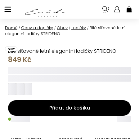
Přejít
na
NÁK
KOŠ
obsah
Domů
Obuv a doplňky
Obuv
Lodičky
Bílé síťované letní
/
/
/
/
elegantní lodičky STRIDENO
New
Bílé síťované letní elegantní lodičky STRIDENO
849 Kč
_____
_________
Přidat do košíku
_____
_____