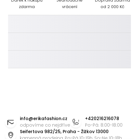
Dárek k nákupu
Jednoduché
Doprava zdarma
zdarma
vrácení
od 2 000 Kč
________
________
________
Z
á
info
@
erikafashion.cz
+420216216078
p
odpovíme co nejdříve
Po-Pá: 8:00-18:00
Seifertova 982/25, Praha - Žižkov 13000
a
kamenná prodejna, Po-Pá 10-19h, So-Ne 10-18h