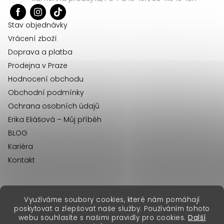
t
í
Stav objednávky
Vrácení zboží
Doprava a platba
Prodejna v Praze
Hodnocení obchodu
Obchodní podmínky
Ochrana osobních údajů
Erika Eliášová – Můj příběh
BLOG
Kariéra
Kontakt
Využíváme soubory cookies, které nám pomáhají
erikafashion.sk
poskytovat a zlepšovat naše služby. Používáním tohoto
Copyright 2026
Erika Fashion
. Všechna práva vyhrazena.
webu souhlasíte s našimi pravidly pro cookies.
Další