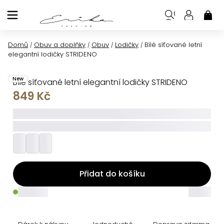
Přejít
na
NÁK
KOŠ
obsah
Domů
Obuv a doplňky
Obuv
Lodičky
Bílé síťované letní
/
/
/
/
elegantní lodičky STRIDENO
New
Bílé síťované letní elegantní lodičky STRIDENO
849 Kč
_____
_________
Přidat do košíku
_____
_____