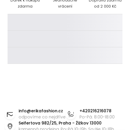
Dárek k nákupu
Jednoduché
Doprava zdarma
zdarma
vrácení
od 2 000 Kč
________
________
________
Z
á
info
@
erikafashion.cz
+420216216078
p
odpovíme co nejdříve
Po-Pá: 8:00-18:00
Seifertova 982/25, Praha - Žižkov 13000
a
kamenná prodejna, Po-Pá 10-19h, So-Ne 10-18h