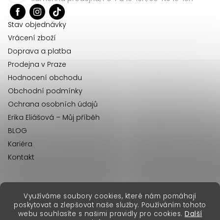
t
í
Stav objednávky
Vrácení zboží
Doprava a platba
Prodejna v Praze
Hodnocení obchodu
Obchodní podmínky
Ochrana osobních údajů
Erika Eliášová – Můj příběh
BLOG
Kariéra
Kontakt
Využíváme soubory cookies, které nám pomáhají
erikafashion.sk
poskytovat a zlepšovat naše služby. Používáním tohoto
Copyright 2026
Erika Fashion
. Všechna práva vyhrazena.
webu souhlasíte s našimi pravidly pro cookies.
Další