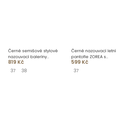
Černé semišové stylové
Černé nazouvací letní
nazouvací baleríny
pantofle ZOREA s
819 Kč
599 Kč
GENYRA s odkrytou patou
uzavřenou špičkou
37
38
37