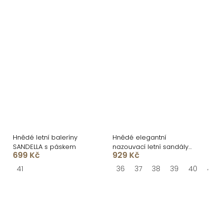
Hnědé letní baleríny
Hnědé elegantní
SANDELLA s páskem
nazouvací letní sandály
699 Kč
929 Kč
RIVENO
41
36
37
38
39
40
41