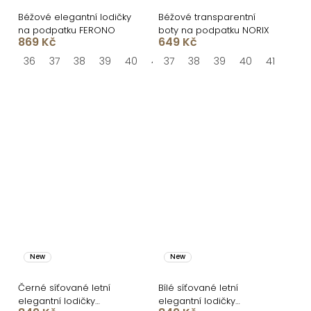
Béžové elegantní lodičky
Béžové transparentní
na podpatku FERONO
boty na podpatku NORIX
869 Kč
649 Kč
36
37
38
39
40
41
37
38
39
40
41
New
New
Černé síťované letní
Bílé síťované letní
elegantní lodičky
elegantní lodičky