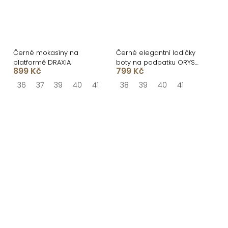
Černé mokasíny na
Černé elegantní lodičky
platformě DRAXIA
boty na podpatku ORYSS
899 Kč
799 Kč
s otevřenou špičkou
36
37
39
40
41
38
39
40
41