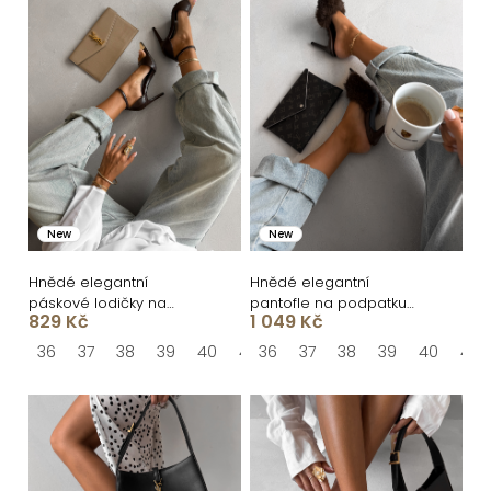
í
ý
p
p
r
i
o
s
d
p
u
r
k
o
New
New
t
d
ů
u
Hnědé elegantní
Hnědé elegantní
páskové lodičky na
pantofle na podpatku
k
829 Kč
1 049 Kč
podpatku KIVOR
TOREN s peřím
t
36
37
38
39
40
41
36
37
38
39
40
41
ů