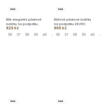
New
New
Bílé elegantní páskové
Béžové páskové lodičky
lodičky na podpatku
na podpatku DEVRO
829 Kč
869 Kč
KIVOR
36
37
38
39
40
41
36
37
38
39
40
41
New
New