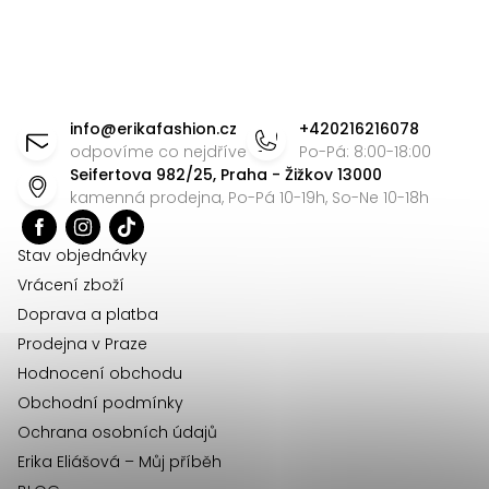
t
l
r
á
á
d
n
Z
a
k
á
c
o
info
@
erikafashion.cz
+420216216078
v
í
p
odpovíme co nejdříve
Po-Pá: 8:00-18:00
á
Seifertova 982/25, Praha - Žižkov 13000
p
a
kamenná prodejna, Po-Pá 10-19h, So-Ne 10-18h
n
r
t
í
v
í
Stav objednávky
k
Vrácení zboží
y
Doprava a platba
v
Prodejna v Praze
ý
Hodnocení obchodu
p
Obchodní podmínky
i
Ochrana osobních údajů
s
u
Erika Eliášová – Můj příběh