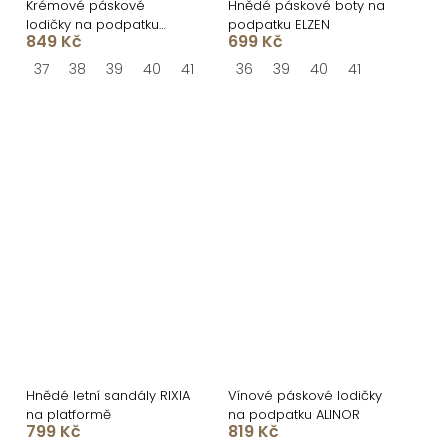
Krémové páskové
Hnědé páskové boty na
lodičky na podpatku
podpatku ELZEN
849 Kč
699 Kč
LINORA s otevřenou
špičkou
37
38
39
40
41
36
39
40
41
Hnědé letní sandály RIXIA
Vínové páskové lodičky
na platformě
na podpatku ALINOR
799 Kč
819 Kč