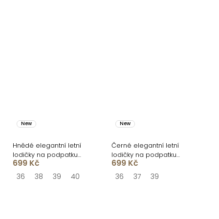
New
New
Hnědé elegantní letní
Černé elegantní letní
lodičky na podpatku
lodičky na podpatku
699 Kč
699 Kč
FLEXITA
FLEXITA
36
38
39
40
36
37
39