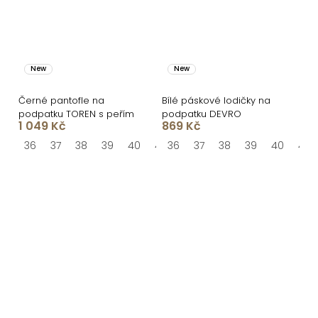
New
New
Černé pantofle na
Bílé páskové lodičky na
podpatku TOREN s peřím
podpatku DEVRO
1 049 Kč
869 Kč
36
37
38
39
40
41
36
37
38
39
40
41