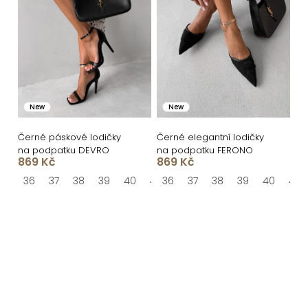
New
New
Černé páskové lodičky
Černé elegantní lodičky
na podpatku DEVRO
na podpatku FERONO
869 Kč
869 Kč
36
37
38
39
40
41
36
37
38
39
40
41