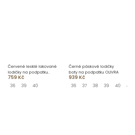
Červené lesklé lakované
Černé páskové lodičky
lodičky na podpatku
boty na podpatku OLIVRA
759 Kč
939 Kč
VOSSIA
36
39
40
36
37
38
39
40
41