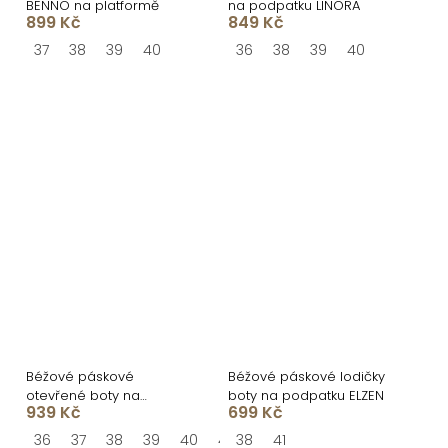
BENNO na platformě
na podpatku LINORA
899 Kč
849 Kč
37
38
39
40
36
38
39
40
Béžové páskové
Béžové páskové lodičky
otevřené boty na
boty na podpatku ELZEN
939 Kč
699 Kč
podpatku OLIVRA
36
37
38
39
40
41
38
41