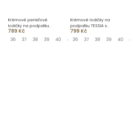
Krémové perleťové
Krémové lodičky na
lodičky na podpatku
podpatku TESSIA s
789 Kč
799 Kč
KEROLA
otevřenou špičkou
36
37
38
39
40
41
36
37
38
39
40
41