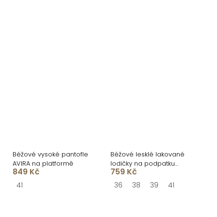
Béžové vysoké pantofle
Béžové lesklé lakované
AVIRA na platformě
lodičky na podpatku
849 Kč
759 Kč
VOSSIA
41
36
38
39
41