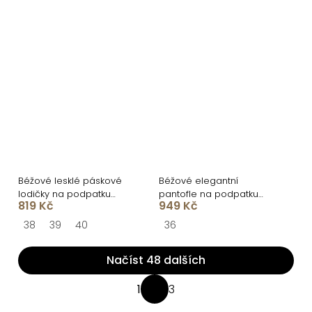
Béžové lesklé páskové
Béžové elegantní
lodičky na podpatku
pantofle na podpatku
819 Kč
949 Kč
ALINOR
ZAYVEN
38
39
40
36
Načíst 48 dalších
O
1
3
S
v