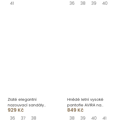
41
36
38
39
40
Zlaté elegantní
Hnědé letní vysoké
nazouvací sandály
pantofle AVIRA na
929 Kč
849 Kč
RIVENO
platformě
36
37
38
38
39
40
41