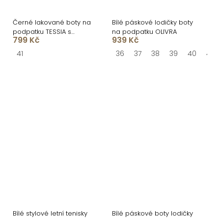
Černé lakované boty na
Bílé páskové lodičky boty
podpatku TESSIA s
na podpatku OLIVRA
799 Kč
939 Kč
otevřenou špičkou
41
36
37
38
39
40
41
Bílé stylové letní tenisky
Bílé páskové boty lodičky