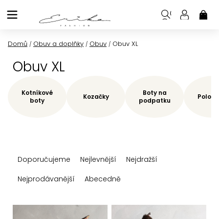
Přejít
na
NÁK
KOŠ
obsah
Domů
Obuv a doplňky
Obuv
Obuv XL
/
/
/
Obuv XL
Kotníkové
Boty na
Kozačky
Polobo
boty
podpatku
Ř
Doporučujeme
Nejlevnější
Nejdražší
a
z
Nejprodávanější
Abecedně
e
n
V