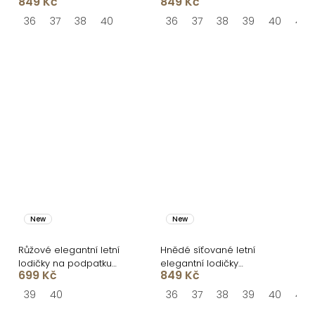
849 Kč
849 Kč
STRIDENO
STRIDENO
36
37
38
40
36
37
38
39
40
41
New
New
Růžové elegantní letní
Hnědé síťované letní
lodičky na podpatku
elegantní lodičky
699 Kč
849 Kč
FLEXITA
STRIDENO
39
40
36
37
38
39
40
41