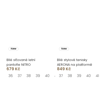
New
New
Bílé síťované letní
Bílé stylové tenisky
pantofle NITRO
AERONA na platformě
679 Kč
849 Kč
36
37
38
39
40
41
37
38
39
40
41