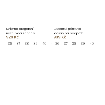
Stříbrné elegantní
Leopardí páskové
nazouvací sandály
lodičky na podpatku
929 Kč
939 Kč
RIVENO
OLIVRA
36
37
38
39
40
41
36
37
38
39
40
41