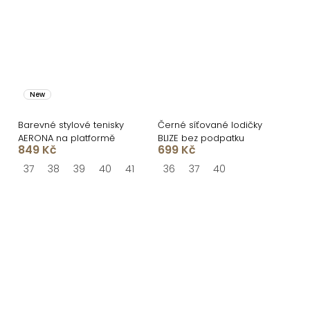
New
Barevné stylové tenisky
Černé síťované lodičky
AERONA na platformě
BLIZE bez podpatku
849 Kč
699 Kč
37
38
39
40
41
36
37
40