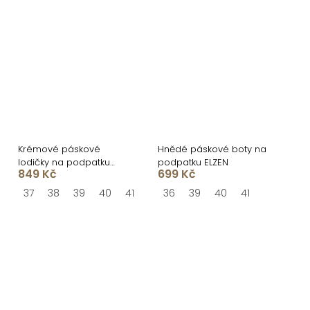
Krémové páskové
Hnědé páskové boty na
lodičky na podpatku
podpatku ELZEN
849 Kč
699 Kč
LINORA s otevřenou
špičkou
37
38
39
40
41
36
39
40
41