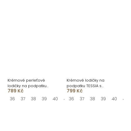
Krémové perleťové
Krémové lodičky na
lodičky na podpatku
podpatku TESSIA s
789 Kč
799 Kč
KEROLA
otevřenou špičkou
36
37
38
39
40
41
36
37
38
39
40
41