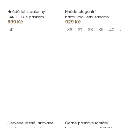
Hnědé letní baleríny
Hnědé elegantní
SANDELLA s páskem
nazouvací letní sandály
699 Kč
929 Kč
RIVENO
41
36
37
38
39
40
41
Červené lesklé lakované
Černé páskové lodičky