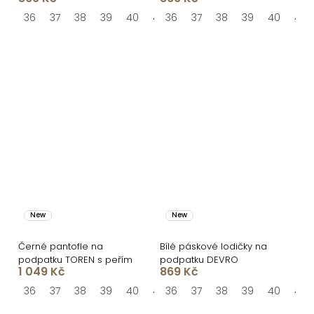
36
37
38
39
40
41
36
37
38
39
40
41
New
New
Černé pantofle na
Bílé páskové lodičky na
podpatku TOREN s peřím
podpatku DEVRO
1 049 Kč
869 Kč
36
37
38
39
40
41
36
37
38
39
40
41