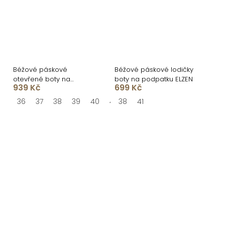
Béžové páskové
Béžové páskové lodičky
otevřené boty na
boty na podpatku ELZEN
939 Kč
699 Kč
podpatku OLIVRA
36
37
38
39
40
41
38
41