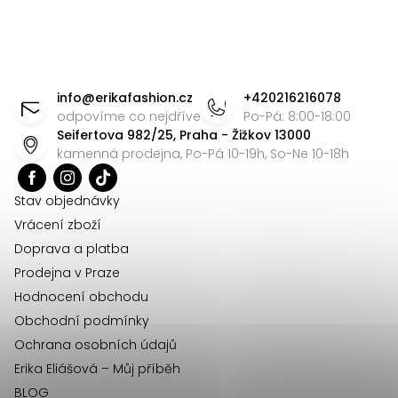
k
y
v
Z
ý
á
p
info
@
erikafashion.cz
+420216216078
p
odpovíme co nejdříve
Po-Pá: 8:00-18:00
i
Seifertova 982/25, Praha - Žižkov 13000
s
a
kamenná prodejna, Po-Pá 10-19h, So-Ne 10-18h
u
t
í
Stav objednávky
Vrácení zboží
Doprava a platba
Prodejna v Praze
Hodnocení obchodu
Obchodní podmínky
Ochrana osobních údajů
Erika Eliášová – Můj příběh
BLOG