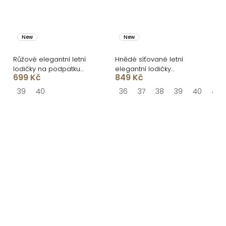
New
New
Růžové elegantní letní
Hnědé síťované letní
lodičky na podpatku
elegantní lodičky
699 Kč
849 Kč
FLEXITA
STRIDENO
39
40
36
37
38
39
40
41