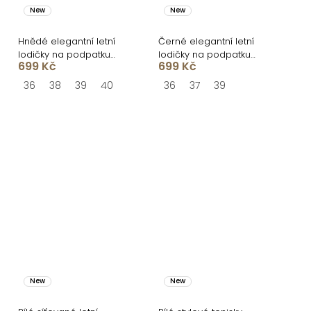
New
New
Hnědé elegantní letní
Černé elegantní letní
lodičky na podpatku
lodičky na podpatku
699 Kč
699 Kč
FLEXITA
FLEXITA
36
38
39
40
36
37
39
New
New