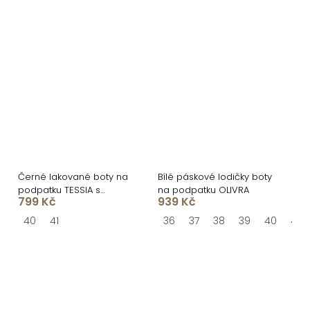
Černé lakované boty na
Bílé páskové lodičky boty
podpatku TESSIA s
na podpatku OLIVRA
799 Kč
939 Kč
otevřenou špičkou
40
41
36
37
38
39
40
41