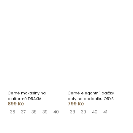
Černé mokasíny na
Černé elegantní lodičky
platformě DRAXIA
boty na podpatku ORYSS
899 Kč
799 Kč
s otevřenou špičkou
36
37
38
39
40
41
38
39
40
41