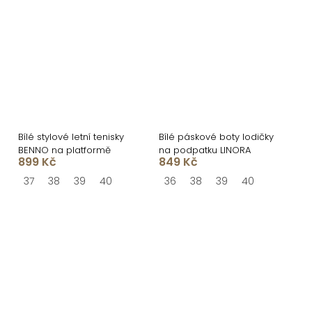
Bílé stylové letní tenisky
Bílé páskové boty lodičky
BENNO na platformě
na podpatku LINORA
899 Kč
849 Kč
37
38
39
40
36
38
39
40