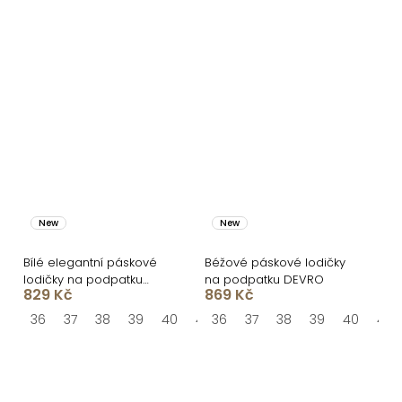
New
New
Bílé elegantní páskové
Béžové páskové lodičky
lodičky na podpatku
na podpatku DEVRO
829 Kč
869 Kč
KIVOR
36
37
38
39
40
41
36
37
38
39
40
41