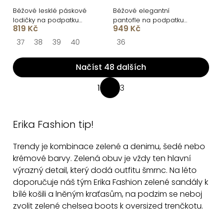
Béžové lesklé páskové
Béžové elegantní
lodičky na podpatku
pantofle na podpatku
819 Kč
949 Kč
ALINOR
ZAYVEN
37
38
39
40
36
Načíst 48 dalších
O
1
3
S
v
t
l
r
á
Erika Fashion tip!
á
d
n
Trendy je kombinace zelené a denimu, šedé nebo
a
k
krémové barvy. Zelená obuv je vždy ten hlavní
c
o
výrazný detail, který dodá outfitu šmrnc. Na léto
v
í
doporučuje náš tým Erika Fashion zelené sandály k
á
p
bílé košili a lněným kraťasům, na podzim se neboj
n
r
zvolit zelené chelsea boots k oversized trenčkotu.
í
v