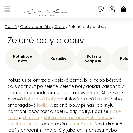
Přejít
na
NÁK
KOŠ
obsah
Domů
Obuv a doplňky
Obuv
Zelené boty a obuv
/
/
/
Zelené boty a obuv
Kotníkové
Boty na
Kozačky
Polobo
boty
podpatku
Pokud už tě omrzela klasická černá, bílá nebo béžová,
zkus sáhnout po zelené. Zelené boty dokáží vdechnout
i tomu nejjednoduššímu outfitu nový náboj. Ať už zvolíš
olivové
kotníkové boty
, pastelově zelené
tenisky
nebo
smaragdové
lodičky
, zelená obuv přináší do stylu
harmonii, osobitost a špetku originality.
Hodí se k
bílé
košili
a
džínům
, k
šatům ve smetanových tónech
, k
úpletové sukni
i ke klasickému
trenčkotu
. Navíc krásně
ladí s přírodními materiály jako len, manšestr nebo