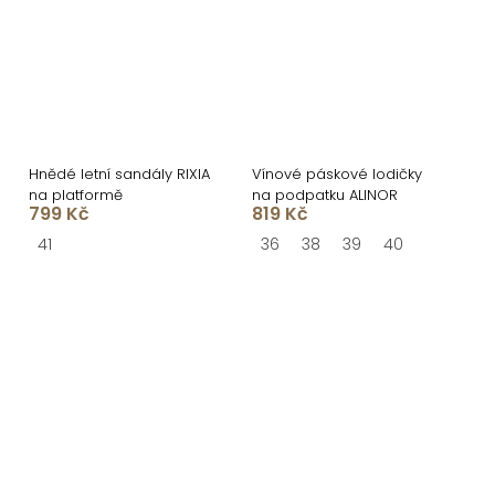
Hnědé letní sandály RIXIA
Vínové páskové lodičky
na platformě
na podpatku ALINOR
799 Kč
819 Kč
41
36
38
39
40