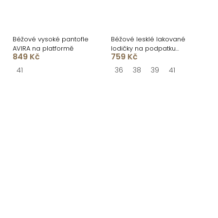
Béžové vysoké pantofle
Béžové lesklé lakované
AVIRA na platformě
lodičky na podpatku
849 Kč
759 Kč
VOSSIA
41
36
38
39
41