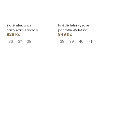
Zlaté elegantní
Hnědé letní vysoké
nazouvací sandály
pantofle AVIRA na
929 Kč
849 Kč
RIVENO
platformě
36
37
38
38
39
40
41