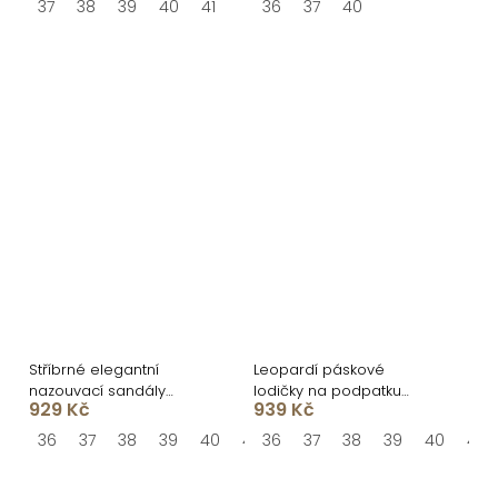
37
38
39
40
41
36
37
40
Stříbrné elegantní
Leopardí páskové
nazouvací sandály
lodičky na podpatku
929 Kč
939 Kč
RIVENO
OLIVRA
36
37
38
39
40
41
36
37
38
39
40
41