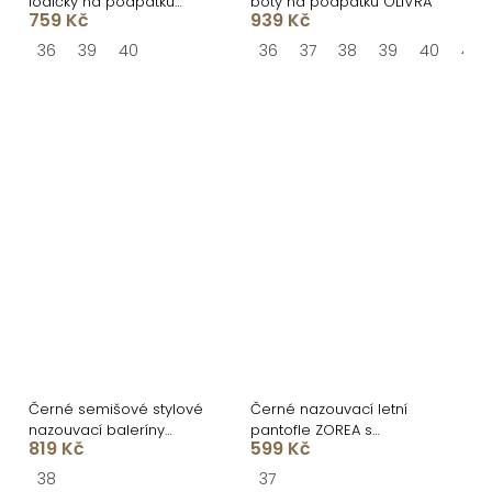
lodičky na podpatku
boty na podpatku OLIVRA
759 Kč
939 Kč
VOSSIA
36
39
40
36
37
38
39
40
41
Černé semišové stylové
Černé nazouvací letní
nazouvací baleríny
pantofle ZOREA s
819 Kč
599 Kč
GENYRA s odkrytou patou
uzavřenou špičkou
38
37