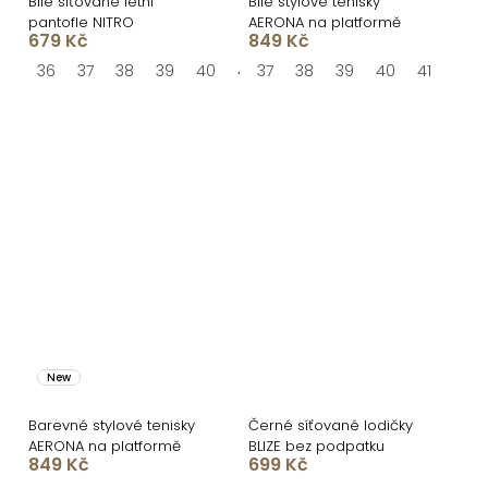
Bílé síťované letní
Bílé stylové tenisky
pantofle NITRO
AERONA na platformě
679 Kč
849 Kč
36
37
38
39
40
41
37
38
39
40
41
New
Barevné stylové tenisky
Černé síťované lodičky
AERONA na platformě
BLIZE bez podpatku
849 Kč
699 Kč