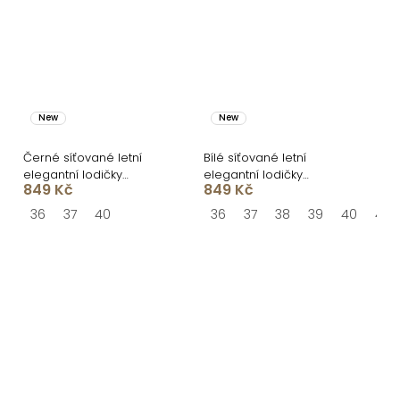
New
New
Černé síťované letní
Bílé síťované letní
elegantní lodičky
elegantní lodičky
849 Kč
849 Kč
STRIDENO
STRIDENO
36
37
40
36
37
38
39
40
41