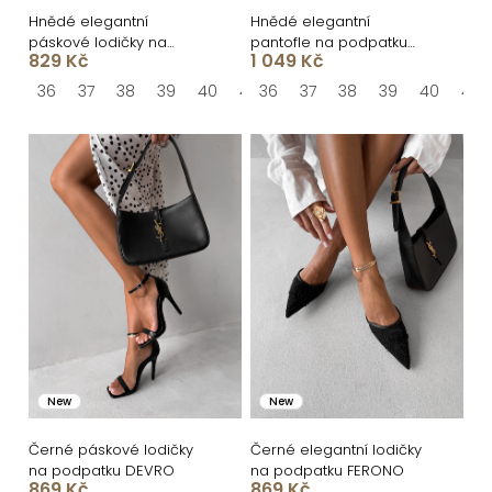
ů
u
Hnědé elegantní
Hnědé elegantní
páskové lodičky na
pantofle na podpatku
k
829 Kč
1 049 Kč
podpatku KIVOR
TOREN s peřím
t
36
37
38
39
40
41
36
37
38
39
40
41
ů
New
New
Černé páskové lodičky
Černé elegantní lodičky
na podpatku DEVRO
na podpatku FERONO
869 Kč
869 Kč