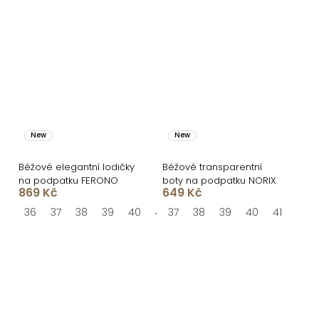
New
New
Béžové elegantní lodičky
Béžové transparentní
na podpatku FERONO
boty na podpatku NORIX
869 Kč
649 Kč
36
37
38
39
40
41
37
38
39
40
41