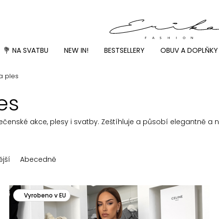
💐 NA SVATBU
NEW IN!
BESTSELLERY
OBUV A DOPLŇKY
a ples
es
lečenské akce, plesy i svatby. Zeštíhluje a působí elegantně a 
jší
Abecedně
Vyrobeno v EU