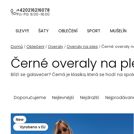
Přejít
na
+420216216078
Po-Pá: 8:00-18:00
obsah
SLEVY❗
ŠATY
OBLEČENÍ
SPORT
MUŠELÍN
Domů
Oblečení
Overaly
Overaly na ples
Černé overaly n
/
/
/
/
Černé overaly na pl
Blíží se galavečer? Černá je klasika, která se hodí na spo
Ř
Doporučujeme
Nejlevnější
Nejdražší
Nejprodávaně
a
z
V
New
e
Vyrobeno v EU
ý