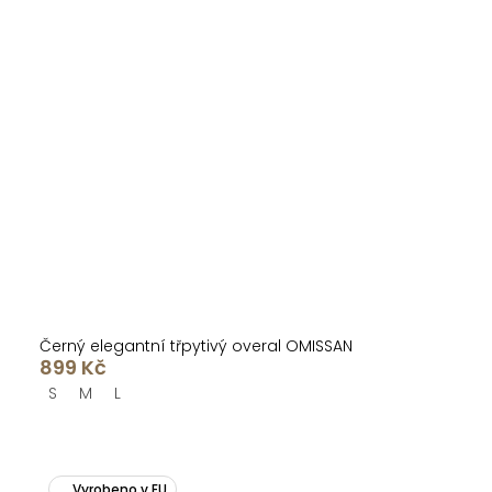
Černý elegantní třpytivý overal OMISSAN
899 Kč
S
M
L
Vyrobeno v EU