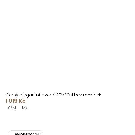
Černý elegantní overal SEMEON bez ramínek
1 019 Kč
S/M
M/L
Vyrobeno v EU