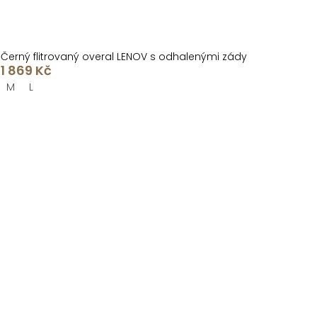
Černý flitrovaný overal LENOV s odhalenými zády
1 869 Kč
M
L