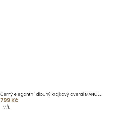
Černý elegantní dlouhý krajkový overal MANGEL
799 Kč
M/L