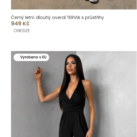
Černý letní dlouhý overal TERVIA s průstřihy
949 Kč
ONESIZE
Vyrobeno v EU