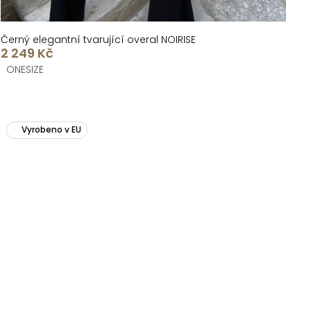
Černý elegantní tvarující overal NOIRISE
2 249 Kč
ONESIZE
Vyrobeno v EU