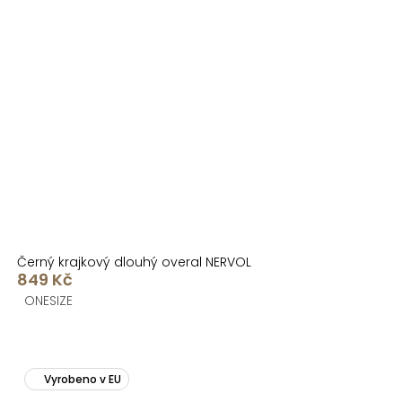
Černý krajkový dlouhý overal NERVOL
849 Kč
ONESIZE
Vyrobeno v EU