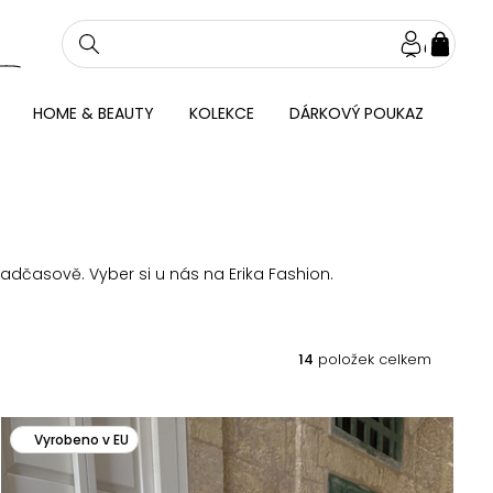
NÁKU
KOŠÍ
HOME & BEAUTY
KOLEKCE
DÁRKOVÝ POUKAZ
nadčasově. Vyber si u nás na Erika Fashion.
14
položek celkem
Vyrobeno v EU