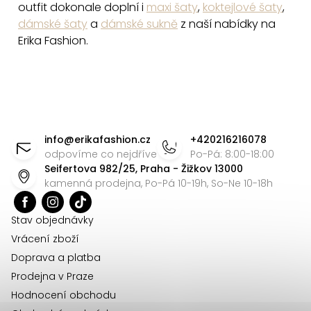
outfit dokonale doplní i
maxi šaty
,
koktejlové šaty
,
dámské šaty
a
dámské sukně
z naší nabídky na
Erika Fashion.
Z
á
info
@
erikafashion.cz
+420216216078
p
odpovíme co nejdříve
Po-Pá: 8:00-18:00
Seifertova 982/25, Praha - Žižkov 13000
a
kamenná prodejna, Po-Pá 10-19h, So-Ne 10-18h
t
í
Stav objednávky
Vrácení zboží
Doprava a platba
Prodejna v Praze
Hodnocení obchodu