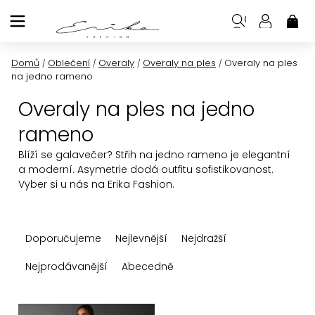
Přejít
na
NÁK
KOŠ
obsah
Domů
Oblečení
Overaly
Overaly na ples
Overaly na ples
/
/
/
/
na jedno rameno
Overaly na ples na jedno
rameno
Blíží se galavečer? Střih na jedno rameno je elegantní
a moderní. Asymetrie dodá outfitu sofistikovanost.
Vyber si u nás na Erika Fashion.
Ř
Doporučujeme
Nejlevnější
Nejdražší
a
z
Nejprodávanější
Abecedně
e
n
V