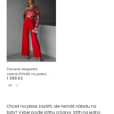
í
ý
p
p
r
i
o
s
d
p
u
r
k
o
t
d
ů
u
Červený elegantní
overal EDIVAD na jedno
k
1 399 Kč
rameno
t
M
L
ů
O
v
Chceš na plese zazářit, ale nemáš náladu na
l
šaty? Vyber podle střihu a barvy. Střih na jedno