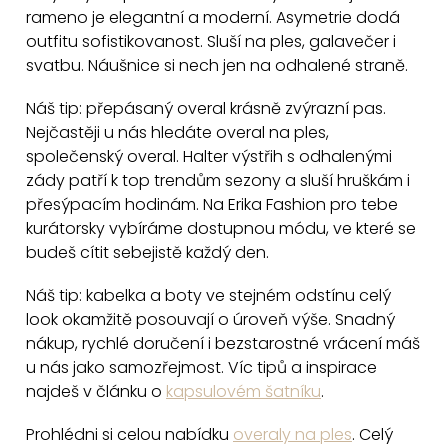
á
rameno je elegantní a moderní. Asymetrie dodá
d
outfitu sofistikovanost. Sluší na ples, galavečer i
a
svatbu. Náušnice si nech jen na odhalené straně.
c
Náš tip: přepásaný overal krásně zvýrazní pas.
í
Nejčastěji u nás hledáte overal na ples,
p
společenský overal. Halter výstřih s odhalenými
r
zády patří k top trendům sezony a sluší hruškám i
v
přesýpacím hodinám. Na Erika Fashion pro tebe
k
kurátorsky vybíráme dostupnou módu, ve které se
y
budeš cítit sebejistě každý den.
v
ý
Náš tip: kabelka a boty ve stejném odstínu celý
p
look okamžitě posouvají o úroveň výše. Snadný
i
nákup, rychlé doručení i bezstarostné vrácení máš
u nás jako samozřejmost. Víc tipů a inspirace
s
najdeš v článku o
kapsulovém šatníku
.
u
Prohlédni si celou nabídku
overaly na ples
. Celý