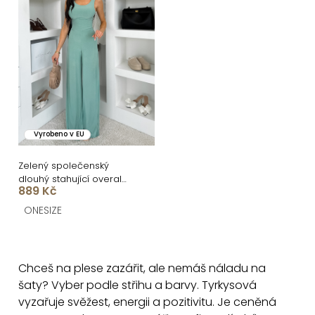
p
p
r
i
o
s
d
p
u
r
k
o
Vyrobeno v EU
t
d
ů
u
Zelený společenský
dlouhý stahující overal
k
889 Kč
TRISERA
t
ONESIZE
ů
O
v
Chceš na plese zazářit, ale nemáš náladu na
l
šaty? Vyber podle střihu a barvy. Tyrkysová
á
vyzařuje svěžest, energii a pozitivitu. Je ceněná
d