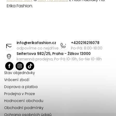
Erika Fashion.
Z
á
info
@
erikafashion.cz
+420216216078
p
odpovíme co nejdříve
Po-Pá: 8:00-18:00
Seifertova 982/25, Praha - Žižkov 13000
a
kamenná prodejna, Po-Pá 10-19h, So-Ne 10-18h
t
í
Stav objednávky
Vrácení zboží
Doprava a platba
Prodejna v Praze
Hodnocení obchodu
Obchodní podmínky
Ochrana osobních údajů