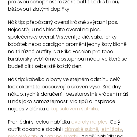
pro svou schopnost rozzářit outfit. Ladí s bílou,
a
béžovou i zlatými doplňky.
c
Náš tip: přepásaný overal krásně zvýrazní pas.
í
Nejčastěji u nás hledáte overal na ples,
p
společenský overal. Vrstvení je klíč, sako, lehký
r
kabátek nebo cardigan promění jedny šaty klidně
v
na tři různé outfity. Na Erika Fashion pro tebe
k
kurátorsky vybíráme dostupnou módu, ve které se
y
budeš cítit sebejistě každý den.
v
ý
Náš tip: kabelka a boty ve stejném odstínu celý
p
look okamžitě posouvají o úroveň výše. Snadný
i
nákup, rychlé doručení i bezstarostné vrácení máš
u nás jako samozřejmost. Víc tipů a inspirace
s
najdeš v článku o
kapsulovém šatníku
.
u
Prohlédni si celou nabídku
overaly na ples
. Celý
outfit dokonale doplní i
dámské sukně
,
letní šaty
,
plesové šaty
a
šaty na svatbu
z naší nabídky na