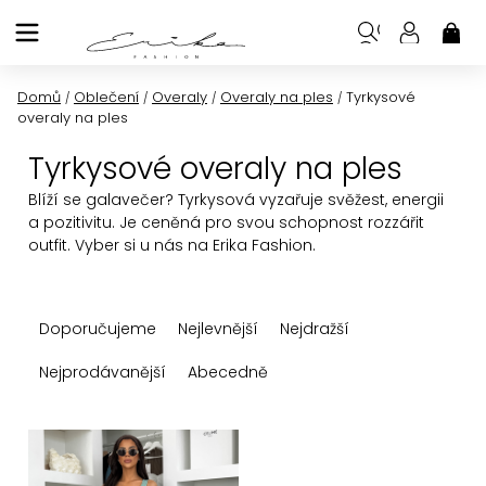
Přejít
na
NÁK
KOŠ
obsah
Domů
Oblečení
Overaly
Overaly na ples
Tyrkysové
/
/
/
/
overaly na ples
Tyrkysové overaly na ples
Blíží se galavečer? Tyrkysová vyzařuje svěžest, energii
a pozitivitu. Je ceněná pro svou schopnost rozzářit
outfit. Vyber si u nás na Erika Fashion.
Ř
Doporučujeme
Nejlevnější
Nejdražší
a
z
Nejprodávanější
Abecedně
e
n
V
í
ý