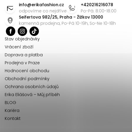
á
info
@
erikafashion.cz
+420216216078
p
odpovíme co nejdříve
Po-Pá: 8:00-18:00
Seifertova 982/25, Praha - Žižkov 13000
a
kamenná prodejna, Po-Pá 10-19h, So-Ne 10-18h
t
í
Stav objednávky
Vrácení zboží
Doprava a platba
Prodejna v Praze
Hodnocení obchodu
Obchodní podmínky
Ochrana osobních údajů
Erika Eliášová – Můj příběh
BLOG
Kariéra
Kontakt