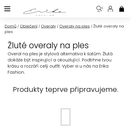
Přejít
na
NÁK
KOŠ
obsah
Domů
Oblečení
Overaly
Overaly na ples
Žluté overaly na
/
/
/
/
ples
Žluté overaly na ples
Overal na ples je stylová alternativa k šatům. Žlutá
dokáže být inspirující a okouzlující. Podtrhne tvou
krásu a rozzáří celý outfit. Vyber si u nás na Erika
Fashion.
Produkty teprve připravujeme.