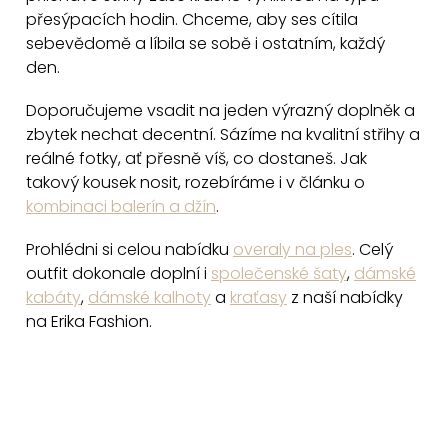
přesýpacích hodin. Chceme, aby ses cítila
sebevědomě a líbila se sobě i ostatním, každý
den.
Doporučujeme vsadit na jeden výrazný doplněk a
zbytek nechat decentní. Sázíme na kvalitní střihy a
reálné fotky, ať přesně víš, co dostaneš. Jak
takový kousek nosit, rozebíráme i v článku o
kombinaci balerín a džín
.
Prohlédni si celou nabídku
overaly na ples
. Celý
outfit dokonale doplní i
společenské šaty
,
dámské
kabáty
,
dámské kalhoty
a
kraťasy
z naší nabídky
na Erika Fashion.
Z