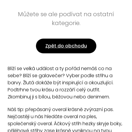
Můžete se ale podívat na ostatní
kategorie.
Zpět do obchodu
Blíží se velká událost a ty pořád nemáš co na
sebe? Blíží se galavečer? Vyber podle střihu a
barvy. Žlutá dokáže být inspirující a okouzlující.
Podtrhne tvou krásu a rozzáří celý outfit.
Zkombinuj ji s bílou, béžovou nebo denimem.
Náš tip: přepásaný overal krásně zvýrazní pas.
Nejčastěji u nás hledáte overal na ples,
společenský overal. Áčkový střih hezky skryje boky,
přiléhavé střihy zase krásně vyniknou na typu