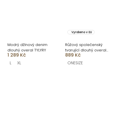
Vyrobeno v EU
Modrý džínový denim
Růžový společenský
dlouhý overal TYLYRY
tvarující dlouhý overal
1 289 Kč
889 Kč
TRISERA
L
XL
ONESIZE