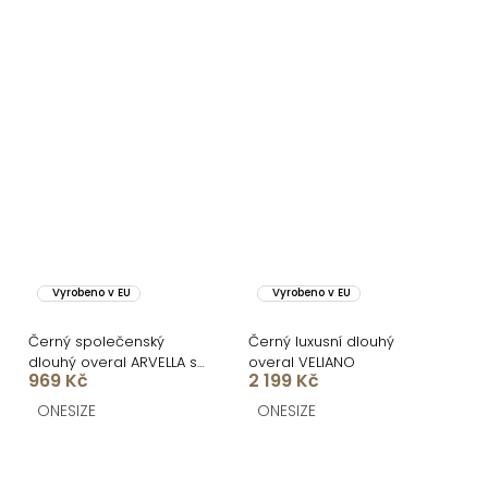
Vyrobeno v EU
Vyrobeno v EU
Černý společenský
Černý luxusní dlouhý
dlouhý overal ARVELLA s
overal VELIANO
969 Kč
2 199 Kč
výstřihem
ONESIZE
ONESIZE