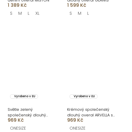
denim overal MISTON
dlouhý overal GLAWIS
1 389 Kč
1 599 Kč
S
M
L
XL
S
M
L
Vyrobeno v EU
Vyrobeno v EU
Světle zelený
Krémový společenský
společenský dlouhý
dlouhý overal ARVELLA s
969 Kč
969 Kč
overal ARVELLA s
výstřihem
výstřihem
ONESIZE
ONESIZE