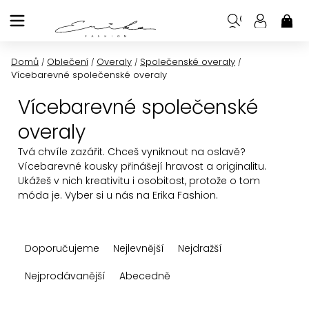
Přejít
na
NÁK
KOŠ
obsah
Domů
Oblečení
Overaly
Společenské overaly
/
/
/
/
Vícebarevné společenské overaly
Vícebarevné společenské
overaly
Tvá chvíle zazářit. Chceš vyniknout na oslavě?
Vícebarevné kousky přinášejí hravost a originalitu.
Ukážeš v nich kreativitu i osobitost, protože o tom
móda je. Vyber si u nás na Erika Fashion.
Ř
Doporučujeme
Nejlevnější
Nejdražší
a
z
Nejprodávanější
Abecedně
e