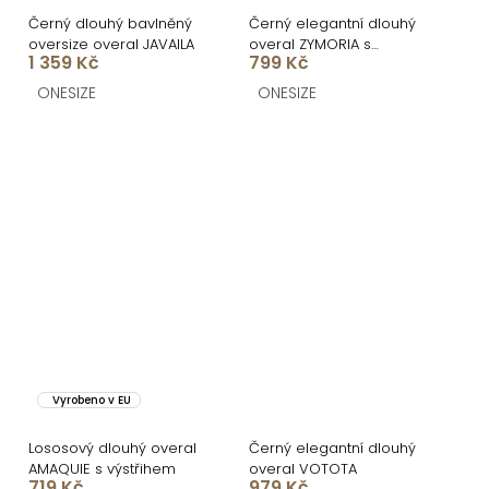
Černý dlouhý bavlněný
Černý elegantní dlouhý
oversize overal JAVAILA
overal ZYMORIA s
1 359 Kč
799 Kč
páskem
ONESIZE
ONESIZE
Vyrobeno v EU
Lososový dlouhý overal
Černý elegantní dlouhý
AMAQUIE s výstřihem
overal VOTOTA
719 Kč
979 Kč