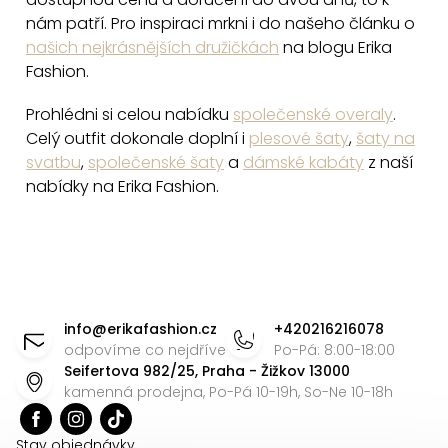
u
nám patří. Pro inspiraci mrkni i do našeho článku o
našich nejkrásnějších družičkách
na blogu Erika
Fashion.
Prohlédni si celou nabídku
společenské overaly
.
Celý outfit dokonale doplní i
plesové šaty
,
šaty na
svatbu
,
společenské šaty
a
dámské kabáty
z naší
nabídky na Erika Fashion.
Z
á
info
@
erikafashion.cz
+420216216078
p
odpovíme co nejdříve
Po-Pá: 8:00-18:00
Seifertova 982/25, Praha - Žižkov 13000
a
kamenná prodejna, Po-Pá 10-19h, So-Ne 10-18h
t
Stav objednávky