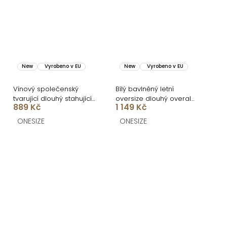
New
Vyrobeno v EU
New
Vyrobeno v EU
Vínový společenský
Bílý bavlněný letní
tvarující dlouhý stahující
oversize dlouhý overal
889 Kč
1 149 Kč
overal TRISERA
VALENCA
ONESIZE
ONESIZE