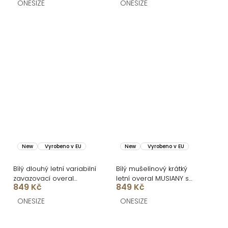
ONESIZE
ONESIZE
New
Vyrobeno v EU
New
Vyrobeno v EU
Bílý dlouhý letní variabilní
Bílý mušelínový krátký
zavazovací overal
letní overal MUSIANY s
849 Kč
849 Kč
ARVIAN
dlouhým rukávem
ONESIZE
ONESIZE