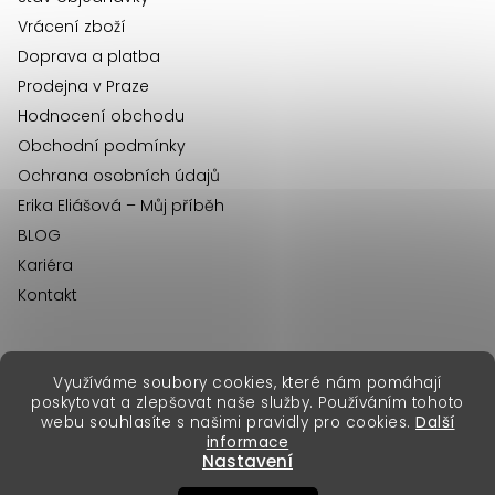
í
Vrácení zboží
Doprava a platba
Prodejna v Praze
Hodnocení obchodu
Obchodní podmínky
Ochrana osobních údajů
Erika Eliášová – Můj příběh
BLOG
Kariéra
Kontakt
Využíváme soubory cookies, které nám pomáhají
erikafashion.sk
poskytovat a zlepšovat naše služby. Používáním tohoto
Copyright 2026
Erika Fashion
. Všechna práva vyhrazena.
webu souhlasíte s našimi pravidly pro cookies.
Další
Vytvořil Shoptet Premium
&
informace
Nastavení