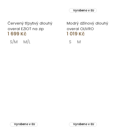
Vyrobeno v EU
Červený třpytivý dlouhý
Modrý džínový dlouhý
overal EZIOT na zip
overal OLIVRO
1 699 Kč
1 019 Kč
S/M
M/L
S
M
Vyrobeno v EU
Vyrobeno v EU