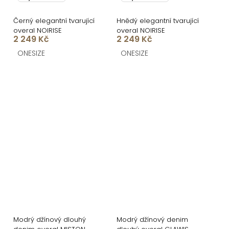
Černý elegantní tvarující
Hnědý elegantní tvarující
overal NOIRISE
overal NOIRISE
2 249 Kč
2 249 Kč
ONESIZE
ONESIZE
Modrý džínový dlouhý
Modrý džínový denim