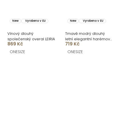
New
Vyrobeno v EU
New
Vyrobeno v EU
Vínový dlouhý
Tmavě modrý dlouhý
společenský overal LEIRIA
letní elegantní harémový
869 Kč
719 Kč
overal BIONERA
ONESIZE
ONESIZE