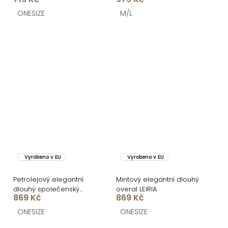
ONESIZE
M/L
Vyrobeno v EU
Vyrobeno v EU
Petrolejový elegantní
Mintový elegantní dlouhý
dlouhý společenský
overal LEIRIA
869 Kč
869 Kč
overal LEIRIA
ONESIZE
ONESIZE