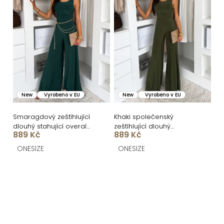
New
Vyrobeno v EU
New
Vyrobeno v EU
Smaragdový zeštíhlující
Khaki společenský
dlouhý stahující overal
zeštíhlující dlouhý
889 Kč
889 Kč
TRISERA
stahující overal TRISERA
ONESIZE
ONESIZE