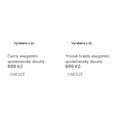
Vyrobeno v EU
Vyrobeno v EU
Černý elegantní
Tmavě hnědý elegantní
společenský dlouhý
společenský dlouhý
699 Kč
699 Kč
overal DULEMAR
overal DULEMAR
ONESIZE
ONESIZE