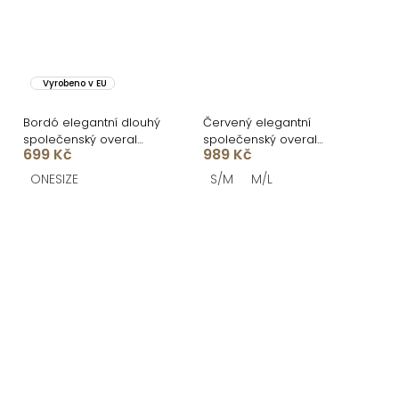
Vyrobeno v EU
Bordó elegantní dlouhý
Červený elegantní
společenský overal
společenský overal
699 Kč
989 Kč
DULEMAR
TORAVIE
ONESIZE
S/M
M/L