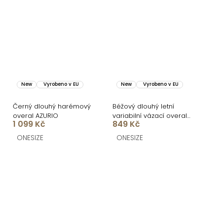
New
Vyrobeno v EU
New
Vyrobeno v EU
Černý dlouhý harémový
Béžový dlouhý letní
overal AZURIO
variabilní vázací overal
1 099 Kč
849 Kč
ARVIAN
ONESIZE
ONESIZE