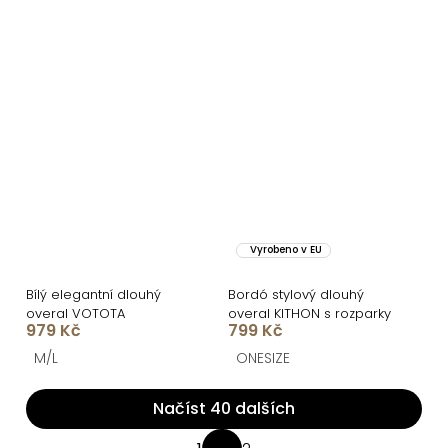
Vyrobeno v EU
Bílý elegantní dlouhý
Bordó stylový dlouhý
overal VOTOTA
overal KITHON s rozparky
979 Kč
799 Kč
M/L
ONESIZE
Načíst 40 dalších
O