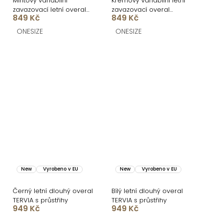
Mintový variabilní
Krémový variabilní letní
zavazovací letní overal
zavazovací overal
849 Kč
849 Kč
ARVIAN
ARVIAN
ONESIZE
ONESIZE
New
Vyrobeno v EU
New
Vyrobeno v EU
Černý letní dlouhý overal
Bílý letní dlouhý overal
TERVIA s průstřihy
TERVIA s průstřihy
949 Kč
949 Kč