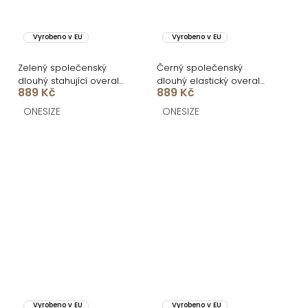
Vyrobeno v EU
Vyrobeno v EU
Zelený společenský
Černý společenský
dlouhý stahující overal
dlouhý elastický overal
889 Kč
889 Kč
TRISERA
TRISERA
ONESIZE
ONESIZE
Vyrobeno v EU
Vyrobeno v EU