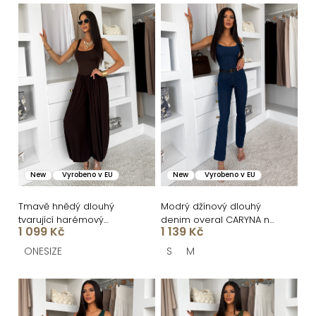
n
V
í
ý
p
p
r
i
o
s
d
p
u
r
k
o
New
Vyrobeno v EU
New
Vyrobeno v EU
t
d
ů
u
Tmavě hnědý dlouhý
Modrý džínový dlouhý
tvarující harémový
denim overal CARYNA na
k
1 099 Kč
1 139 Kč
overal AZURIO
ramínka
t
ONESIZE
S
M
ů