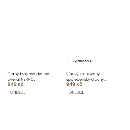
Vyrobeno v EU
Černý krajkový dlouhý
Vínový krajkovaný
overal NERVOL
společenský dlouhý
849 Kč
949 Kč
overal WAIVANY
ONESIZE
ONESIZE