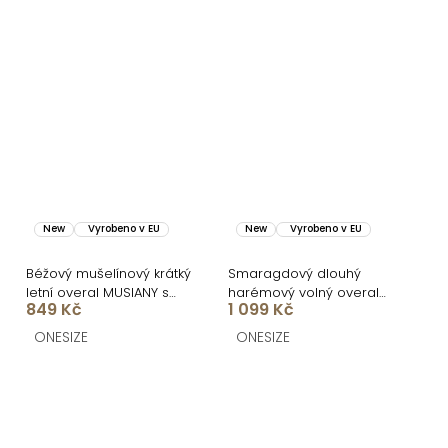
New
Vyrobeno v EU
New
Vyrobeno v EU
Béžový mušelínový krátký
Smaragdový dlouhý
letní overal MUSIANY s
harémový volný overal
849 Kč
1 099 Kč
dlouhým rukávem
AZURIO
ONESIZE
ONESIZE