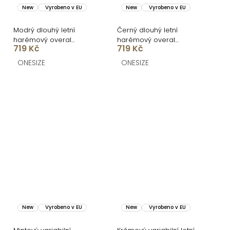
New
Vyrobeno v EU
New
Vyrobeno v EU
Modrý dlouhý letní
Černý dlouhý letní
harémový overal
harémový overal
719 Kč
719 Kč
BIONERA
BIONERA
ONESIZE
ONESIZE
New
Vyrobeno v EU
New
Vyrobeno v EU