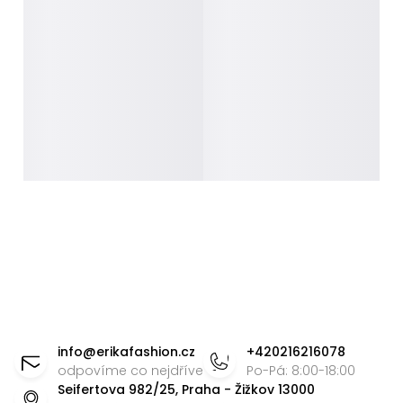
Z
á
info
@
erikafashion.cz
+420216216078
p
odpovíme co nejdříve
Po-Pá: 8:00-18:00
Seifertova 982/25, Praha - Žižkov 13000