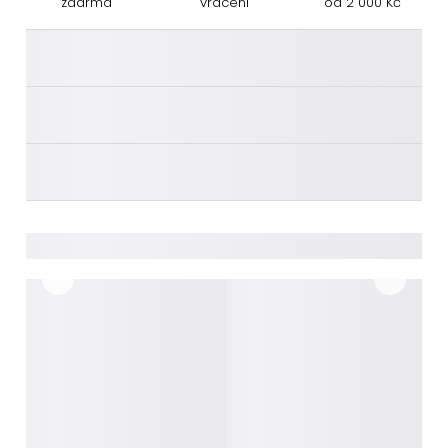
zdarma
vrácení
od 2 000 Kč
________
________
________