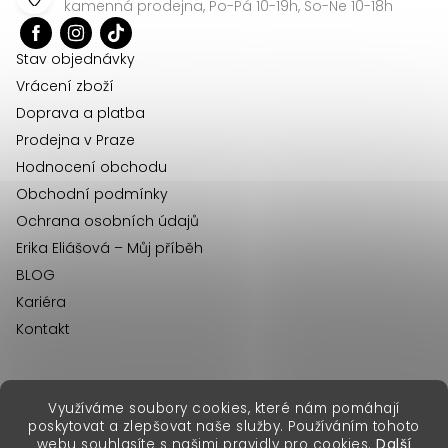
a
kamenná prodejna, Po-Pá 10-19h, So-Ne 10-18h
t
í
Stav objednávky
Vrácení zboží
Doprava a platba
Prodejna v Praze
Hodnocení obchodu
Obchodní podmínky
Ochrana osobních údajů
Erika Eliášová – Můj příběh
BLOG
Kariéra
Kontakt
Využíváme soubory cookies, které nám pomáhají
erikafashion.sk
poskytovat a zlepšovat naše služby. Používáním tohoto
Copyright 2026
Erika Fashion
. Všechna práva vyhrazena.
webu souhlasíte s našimi pravidly pro cookies.
Další