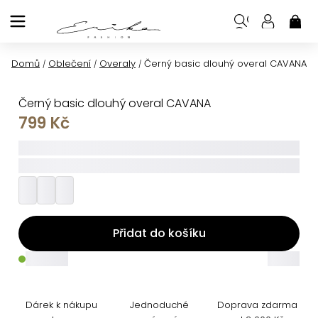
Přejít
na
NÁK
KOŠ
obsah
Domů
Oblečení
Overaly
Černý basic dlouhý overal CAVANA
/
/
/
Černý basic dlouhý overal CAVANA
799 Kč
_____
_________
Přidat do košíku
_____
_____
Dárek k nákupu
Jednoduché
Doprava zdarma