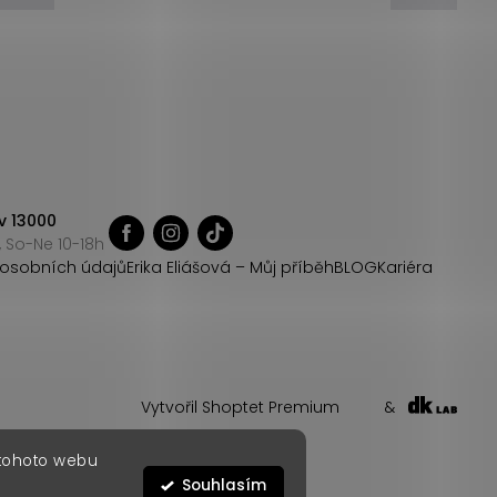
v 13000
 So-Ne 10-18h
osobních údajů
Erika Eliášová – Můj příběh
BLOG
Kariéra
Vytvořil Shoptet Premium
&
 tohoto webu
Souhlasím