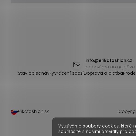
Z
á
info
@
erikafashion.cz
odpovíme co nejdříve
p
Stav objednávky
Vrácení zboží
Doprava a platba
Prode
a
t
í
erikafashion.sk
Copyrig
Využíváme soubory cookies, které 
souhlasíte s našimi pravidly pro co