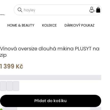
NÁKU
KOŠÍ
HOME & BEAUTY
KOLEKCE
DÁRKOVÝ POUKAZ
Vínová oversize dlouhá mikina PLUSYT na
zip
1 399 Kč
_________
Přidat do košíku
_____
_____