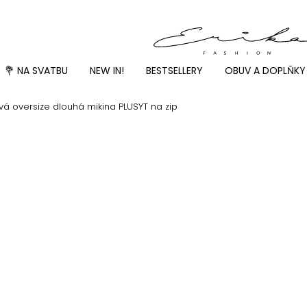
💐 NA SVATBU
NEW IN!
BESTSELLERY
OBUV A DOPLŇKY
vá oversize dlouhá mikina PLUSYT na zip