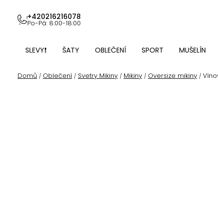
Přejít
na
+420216216078
Po-Pá: 8:00-18:00
obsah
SLEVY❗
ŠATY
OBLEČENÍ
SPORT
MUŠELÍN
Domů
Oblečení
Svetry Mikiny
Mikiny
Oversize mikiny
Víno
/
/
/
/
/