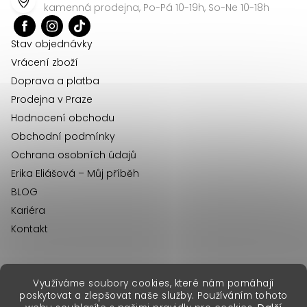
a
kamenná prodejna, Po-Pá 10-19h, So-Ne 10-18h
t
í
Stav objednávky
Vrácení zboží
Doprava a platba
Prodejna v Praze
Hodnocení obchodu
Obchodní podmínky
Ochrana osobních údajů
Erika Eliášová – Můj příběh
BLOG
Kariéra
Kontakt
Využíváme soubory cookies, které nám pomáhají
erikafashion.sk
poskytovat a zlepšovat naše služby. Používáním tohoto
Copyright 2026
Erika Fashion
. Všechna práva vyhrazena.