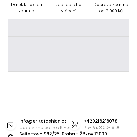
Dárek k nákupu
Jednoduché
Doprava zdarma
zdarma
vrácení
od 2 000 Kč
________
________
________
Z
á
info
@
erikafashion.cz
+420216216078
p
odpovíme co nejdříve
Po-Pá: 8:00-18:00
Seifertova 982/25, Praha - Žižkov 13000