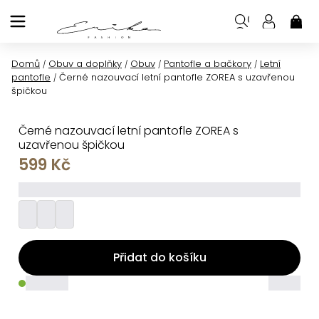
Přejít
na
NÁK
KOŠ
obsah
Domů
Obuv a doplňky
Obuv
Pantofle a bačkory
Letní
/
/
/
/
pantofle
Černé nazouvací letní pantofle ZOREA s uzavřenou
/
špičkou
Černé nazouvací letní pantofle ZOREA s
uzavřenou špičkou
599 Kč
_________
Přidat do košíku
_____
_____