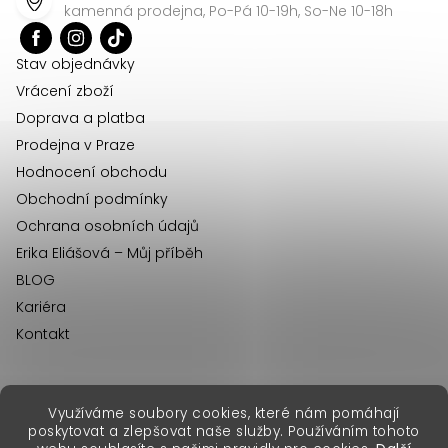
a
kamenná prodejna, Po-Pá 10-19h, So-Ne 10-18h
t
í
Stav objednávky
Vrácení zboží
Doprava a platba
Prodejna v Praze
Hodnocení obchodu
Obchodní podmínky
Ochrana osobních údajů
Erika Eliášová – Můj příběh
BLOG
Kariéra
Kontakt
Využíváme soubory cookies, které nám pomáhají
erikafashion.sk
poskytovat a zlepšovat naše služby. Používáním tohoto
Copyright 2026
Erika Fashion
. Všechna práva vyhrazena.