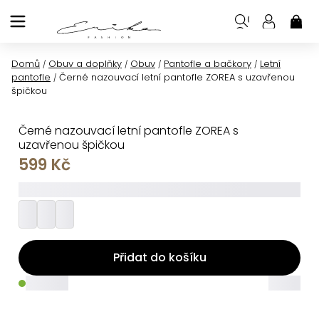
Přejít
na
NÁK
KOŠ
obsah
Domů
Obuv a doplňky
Obuv
Pantofle a bačkory
Letní
/
/
/
/
pantofle
Černé nazouvací letní pantofle ZOREA s uzavřenou
/
špičkou
Černé nazouvací letní pantofle ZOREA s
uzavřenou špičkou
599 Kč
_________
Přidat do košíku
_____
_____