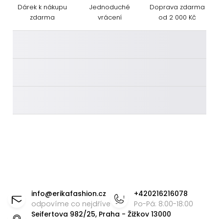
Dárek k nákupu
Jednoduché
Doprava zdarma
zdarma
vrácení
od 2 000 Kč
________
________
________
Z
á
info
@
erikafashion.cz
+420216216078
p
odpovíme co nejdříve
Po-Pá: 8:00-18:00
Seifertova 982/25, Praha - Žižkov 13000