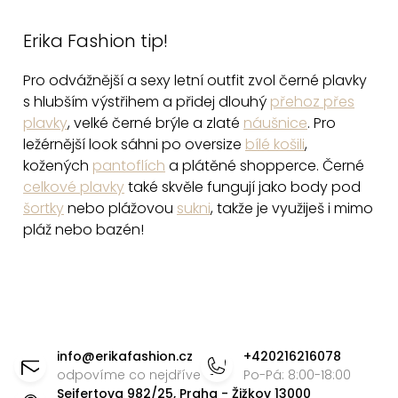
O
v
Erika Fashion tip!
l
á
Pro odvážnější a sexy letní outfit zvol černé plavky
d
s hlubším výstřihem a přidej dlouhý
přehoz přes
a
plavky
, velké černé brýle a zlaté
náušnice
. Pro
c
ležérnější look sáhni po oversize
bílé košili
,
í
kožených
pantoflích
a plátěné shopperce. Černé
p
celkové plavky
také skvěle fungují jako body pod
šortky
nebo plážovou
sukni
, takže je využiješ i mimo
r
pláž nebo bazén!
v
k
y
v
Z
ý
á
p
info
@
erikafashion.cz
+420216216078
i
p
odpovíme co nejdříve
Po-Pá: 8:00-18:00
s
Seifertova 982/25, Praha - Žižkov 13000