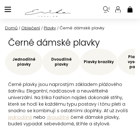
Přejít
na
NÁK
KOŠ
obsah
Domů
Oblečení
Plavky
Černé dámské plavky
/
/
/
Černé dámské plavky
Plavk
Jednodílné
Dvoudílné
Plavky brazilky
vysok
plavky
plavky
pas
Černé plavky jsou naprostým základem plážového
šatníku. Elegantní, nadčasové a neuvěřitelně
univerzální. Na Erika Fashion najdeš dokonalé střihy,
které se hodí ke každému typu postavy i tónu pleti a
snadno se kombinují s ostatními doplňky. Ať už zvolíš
jednodílné
nebo
dvoudílné
černé dámské plavky,
budeš vypadat sebevědomě, štíhle a stylově.