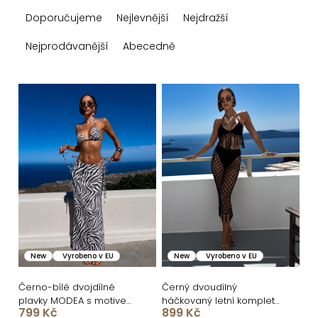
Ř
Doporučujeme
Nejlevnější
Nejdražší
a
z
Nejprodávanější
Abecedně
e
n
V
í
ý
p
p
r
i
o
s
d
p
u
r
k
o
New
Vyrobeno v EU
New
Vyrobeno v EU
t
d
ů
u
Černo-bílé dvojdílné
Černý dvoudílný
plavky MODEA s motivem
háčkovaný letní komplet
k
799 Kč
899 Kč
zebra
přes plavky TESSARO