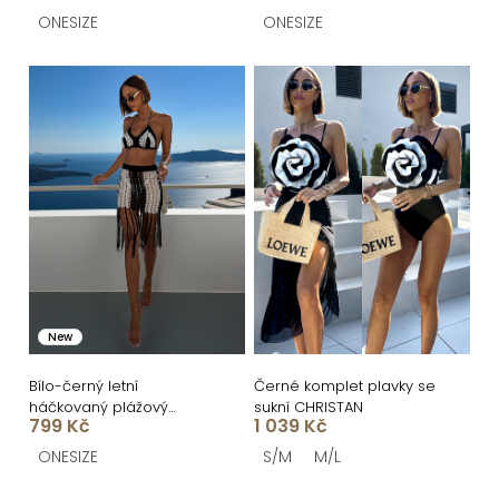
t
ONESIZE
ONESIZE
ů
New
Bílo-černý letní
Černé komplet plavky se
háčkovaný plážový
sukní CHRISTAN
799 Kč
1 039 Kč
komplet WISTARIA
ONESIZE
S/M
M/L