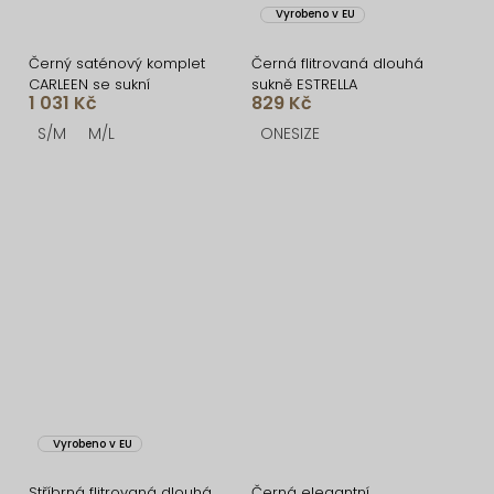
Vyrobeno v EU
Černý saténový komplet
Černá flitrovaná dlouhá
CARLEEN se sukní
sukně ESTRELLA
1 031 Kč
829 Kč
S/M
M/L
ONESIZE
Vyrobeno v EU
Stříbrná flitrovaná dlouhá
Černá elegantní