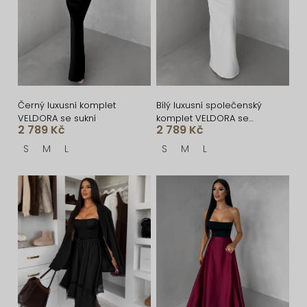
o
s
d
p
u
r
k
o
t
d
ů
u
Černý luxusní komplet
Bílý luxusní společenský
VELDORA se sukní
komplet VELDORA se
k
2 789 Kč
2 789 Kč
sukní
t
S
M
L
S
M
L
ů