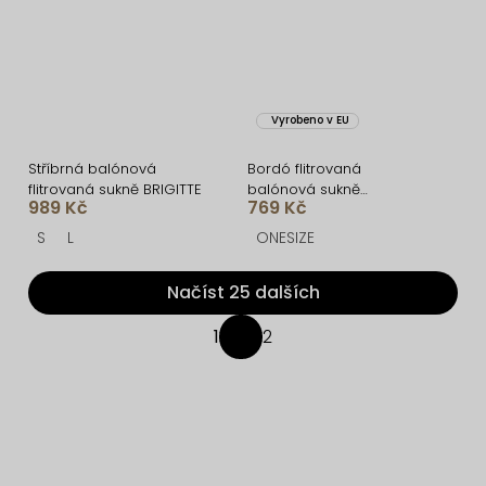
Vyrobeno v EU
Stříbrná balónová
Bordó flitrovaná
flitrovaná sukně BRIGITTE
balónová sukně
989 Kč
769 Kč
NINOSLAV
S
L
ONESIZE
Načíst 25 dalších
O
1
2
S
v
t
l
r
á
á
d
n
Z
a
k