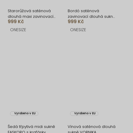
Starorůžová saténová
Bordó saténová
dlouhá maxi zavinovací
zavinovací dlouhá sukně
999 Kč
999 Kč
sukně DENISSE
DENISSE
ONESIZE
ONESIZE
Vyrobeno v EU
Vyrobeno v EU
Šedá třpytivá midi sukně
Vínová saténová dlouhá
FASKORO s kraťásky
sukně VORNIKA