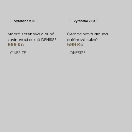
Vyrobeno v EU
Vyrobeno v EU
Modrá saténová dlouhá
Černocihlová dlouhá
zavinovací sukně DENISSE
saténová sukně
999 Kč
599 Kč
REGENORY
ONESIZE
ONESIZE