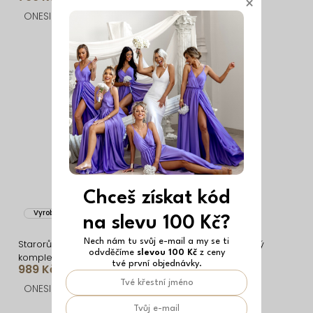
×
ONESIZE
ONESIZE
Chceš získat kód
Vyrobeno v EU
Vyrobeno v EU
na slevu 100 Kč?
Nech nám tu svůj e-mail a my se ti
Starorůžový plisovaný
Světle modrý saténový
odvděčíme
slevou 100 Kč
z ceny
komplet ZERA se sukní
komplet ZERA se sukní
tvé první objednávky.
989 Kč
989 Kč
ONESIZE
ONESIZE