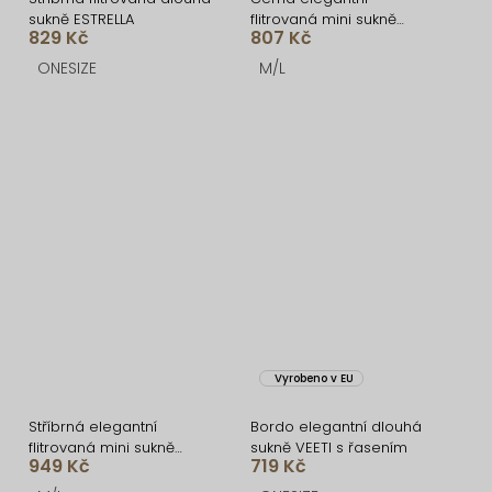
sukně ESTRELLA
flitrovaná mini sukně
829 Kč
807 Kč
HEXA
ONESIZE
M/L
Vyrobeno v EU
Stříbrná elegantní
Bordo elegantní dlouhá
flitrovaná mini sukně
sukně VEETI s řasením
949 Kč
719 Kč
HEXA