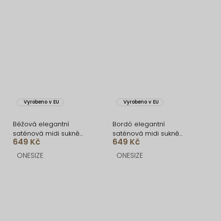
Vyrobeno v EU
Vyrobeno v EU
Béžová elegantní
Bordó elegantní
saténová midi sukně
saténová midi sukně
649 Kč
649 Kč
SKAYA
SKAYA
ONESIZE
ONESIZE