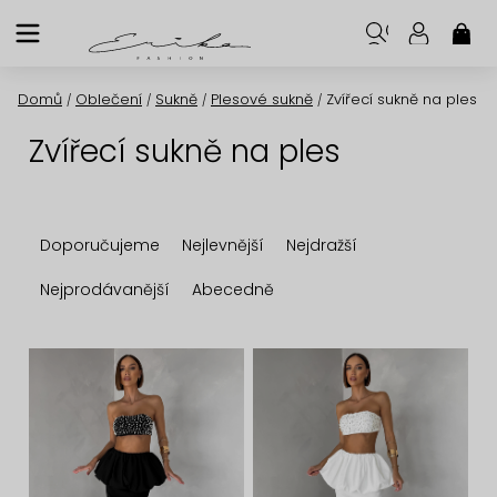
Přejít
na
NÁK
KOŠ
obsah
Domů
Oblečení
Sukně
Plesové sukně
Zvířecí sukně na ples
/
/
/
/
Zvířecí sukně na ples
Ř
Doporučujeme
Nejlevnější
Nejdražší
a
z
Nejprodávanější
Abecedně
e
n
V
í
ý
p
p
r
i