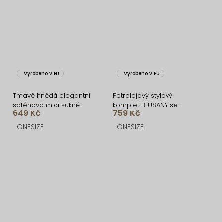
Vyrobeno v EU
Vyrobeno v EU
Tmavě hnědá elegantní
Petrolejový stylový
saténová midi sukně
komplet BLUSANY se
649 Kč
759 Kč
SKAYA
sukní
ONESIZE
ONESIZE