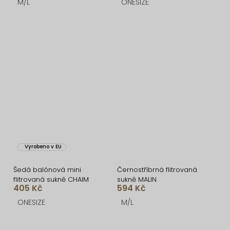
M/L
ONESIZE
Vyrobeno v EU
Šedá balónová mini
Černostříbrná flitrovaná
flitrovaná sukně CHAIM
sukně MALIN
405 Kč
594 Kč
ONESIZE
M/L