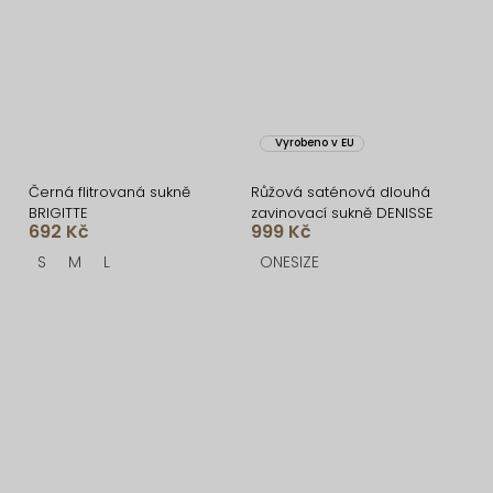
Vyrobeno v EU
Černá flitrovaná sukně
Růžová saténová dlouhá
BRIGITTE
zavinovací sukně DENISSE
692 Kč
999 Kč
S
M
L
ONESIZE