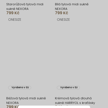
Starorůžová tylová midi
Bílá tylová midi sukně
sukně NEXORA
NEXORA
799 Kč
799 Kč
ONESIZE
ONESIZE
Vyrobeno v EU
Vyrobeno v EU
Béžová tylová midi sukně
Krémová tylová dlouhá
NEXORA
sukně HARRYOL s kraťásky
799 Kč
749 Kč