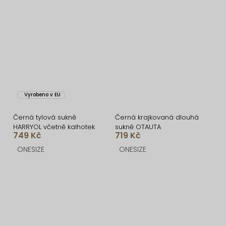
Vyrobeno v EU
Černá tylová sukně
Černá krajkovaná dlouhá
HARRYOL včetně kalhotek
sukně OTAUTA
749 Kč
719 Kč
ONESIZE
ONESIZE