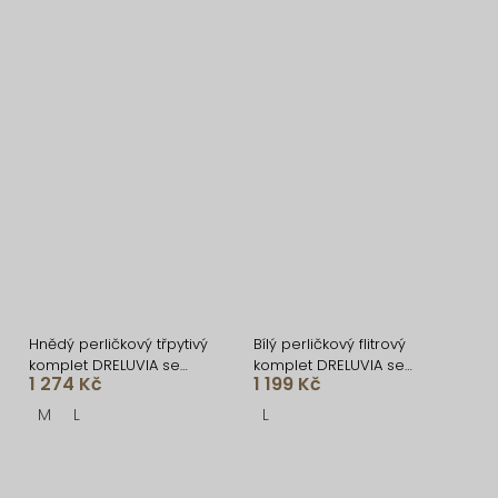
Hnědý perličkový třpytivý
Bílý perličkový flitrový
komplet DRELUVIA se
komplet DRELUVIA se
1 274 Kč
1 199 Kč
sukní
sukní
M
L
L