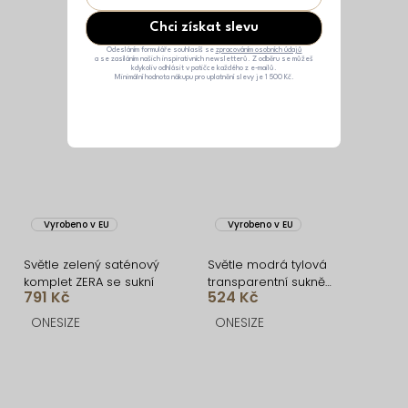
Chci získat slevu
Odesláním formuláře souhlasíš se
zpracováním osobních údajů
a se zasíláním našich inspirativních newsletterů. Z odběru se můžeš
kdykoliv odhlásit v patičce každého z e-mailů.
Minimální hodnota nákupu pro uplatnění slevy je 1 500 Kč.
Vyrobeno v EU
Vyrobeno v EU
Světle zelený saténový
Světle modrá tylová
komplet ZERA se sukní
transparentní sukně
791 Kč
524 Kč
HARRYOL
ONESIZE
ONESIZE