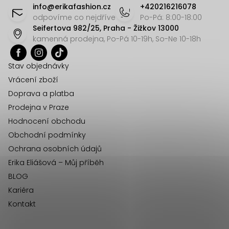
á
c
o
info
@
erikafashion.cz
+420216216078
v
í
p
odpovíme co nejdříve
Po-Pá: 8:00-18:00
á
Seifertova 982/25, Praha - Žižkov 13000
p
a
kamenná prodejna, Po-Pá 10-19h, So-Ne 10-18h
n
r
t
í
v
í
Stav objednávky
k
Vrácení zboží
y
Doprava a platba
v
Prodejna v Praze
ý
Hodnocení obchodu
p
Obchodní podmínky
i
Ochrana osobních údajů
s
u
Erika Eliášová – Můj příběh
BLOG
Kariéra
Kontakt