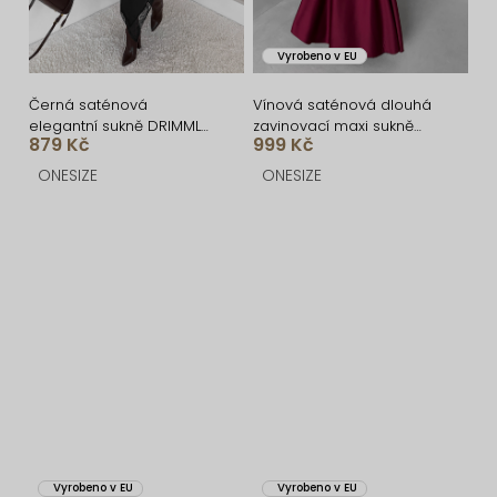
Vyrobeno v EU
Černá saténová
Vínová saténová dlouhá
elegantní sukně DRIMMLO
zavinovací maxi sukně
879 Kč
999 Kč
s krajkou
DENISSE
ONESIZE
ONESIZE
Vyrobeno v EU
Vyrobeno v EU