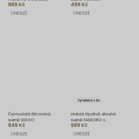
989 Kč
499 Kč
ONESIZE
ONESIZE
Vyrobeno v EU
Černozlatá flitrovaná
Hnědá třpytivá dlouhá
sukně SIGGO
sukně FASKORO s
849 Kč
989 Kč
kraťásky
ONESIZE
ONESIZE