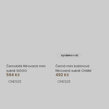
Vyrobeno v EU
Černobílá flitrovaná mini
Černá mini balónová
sukně SIGGO
flitrovaná sukně CHAIM
594 Kč
492 Kč
ONESIZE
ONESIZE