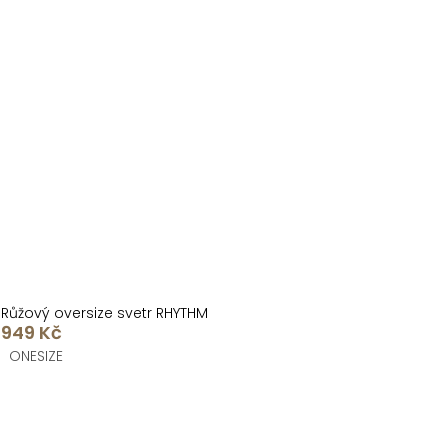
Růžový oversize svetr RHYTHM
949 Kč
ONESIZE