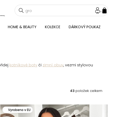
NÁKU
KOŠÍ
HOME & BEAUTY
KOLEKCE
DÁRKOVÝ POUKAZ
přidej
kotníkové boty
či
zimní obuv
, vezmi stylovou
43
položek celkem
Vyrobeno v EU