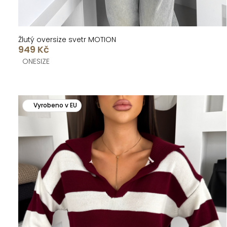
ů
Žlutý oversize svetr MOTION
949 Kč
ONESIZE
Vyrobeno v EU