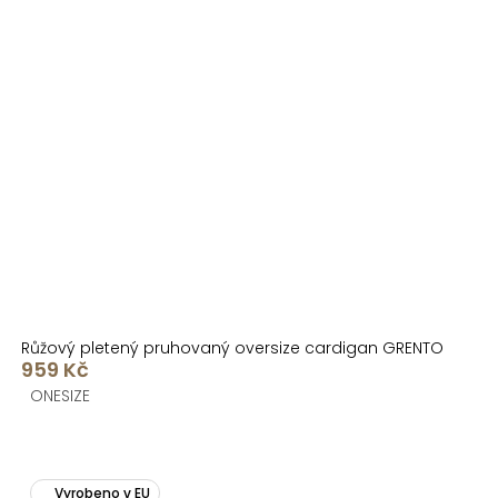
Růžový pletený pruhovaný oversize cardigan GRENTO
959 Kč
ONESIZE
Vyrobeno v EU