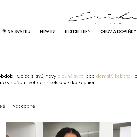
💐 NA SVATBU
NEW IN!
BESTSELLERY
OBUV A DOPLŇKY
období. Obleč si svůj nový
dlouhý svetr
pod
dámský kabátek
, 
no v našich svetrech z kolekce Erika Fashion.
jší
Abecedně