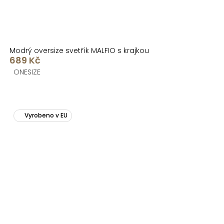
Modrý oversize svetřík MALFIO s krajkou
689 Kč
ONESIZE
Vyrobeno v EU