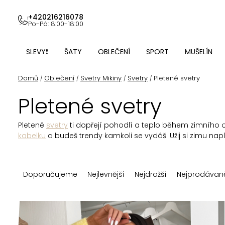
Přejít
na
+420216216078
Po-Pá: 8:00-18:00
obsah
SLEVY❗
ŠATY
OBLEČENÍ
SPORT
MUŠELÍN
Domů
Oblečení
Svetry Mikiny
Svetry
Pletené svetry
/
/
/
/
Pletené svetry
Pletené
svetry
ti dopřejí pohodlí a teplo během zimního 
kabelku
a budeš trendy kamkoli se vydáš. Užij si zimu napl
Ř
Doporučujeme
Nejlevnější
Nejdražší
Nejprodávaně
a
z
V