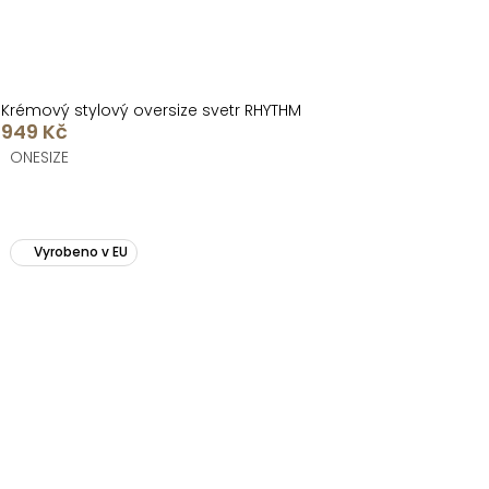
Krémový stylový oversize svetr RHYTHM
949 Kč
ONESIZE
Vyrobeno v EU