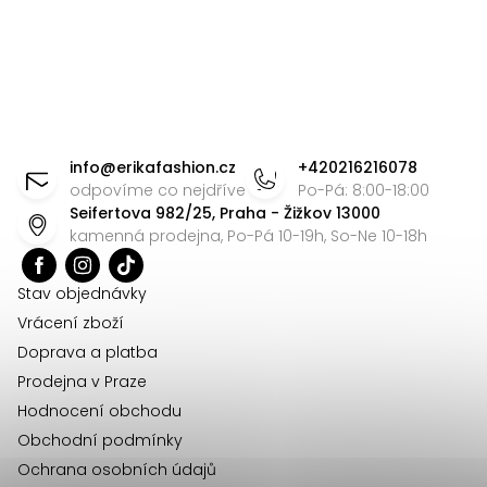
O
v
l
á
Z
d
á
info
@
erikafashion.cz
+420216216078
a
p
odpovíme co nejdříve
Po-Pá: 8:00-18:00
c
Seifertova 982/25, Praha - Žižkov 13000
a
í
kamenná prodejna, Po-Pá 10-19h, So-Ne 10-18h
t
p
r
í
Stav objednávky
v
Vrácení zboží
k
Doprava a platba
y
Prodejna v Praze
v
Hodnocení obchodu
ý
Obchodní podmínky
p
Ochrana osobních údajů