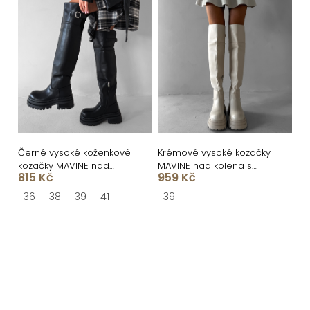
Černé vysoké koženkové
Krémové vysoké kozačky
kozačky MAVINE nad
MAVINE nad kolena s
815 Kč
959 Kč
kolena
přezkou
36
38
39
41
39