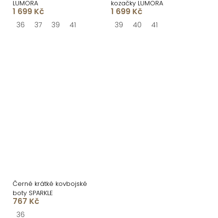
LUMORA
kozačky LUMORA
1 699 Kč
1 699 Kč
36
37
39
41
39
40
41
Černé krátké kovbojské
boty SPARKLE
767 Kč
36