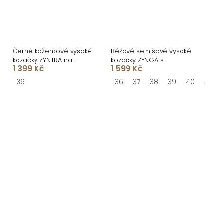
Černé koženkové vysoké
Béžové semišové vysoké
kozačky ZYNTRA na
kozačky ZYNGA s
1 399 Kč
1 599 Kč
podpatku
třásněmi
36
36
37
38
39
40
41