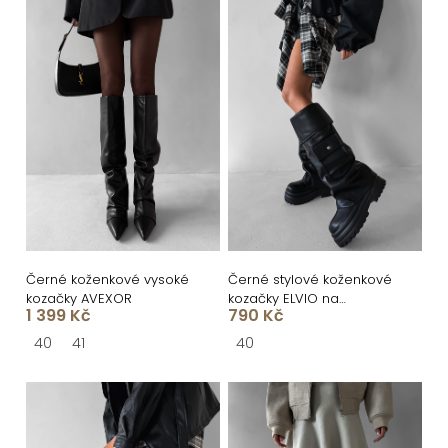
n
V
í
ý
p
p
r
i
o
s
d
p
u
r
k
o
t
d
ů
u
Černé koženkové vysoké
Černé stylové koženkové
kozačky AVEXOR
kozačky ELVIO na
k
1 399 Kč
790 Kč
platformě
t
40
41
40
ů