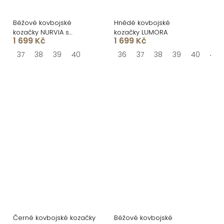
Béžové kovbojské
Hnědé kovbojské
kozačky NURVIA s
kozačky LUMORA
1 699 Kč
1 699 Kč
třásněmi
37
38
39
40
36
37
38
39
40
41
Černé kovbojské kozačky
Béžové kovbojské