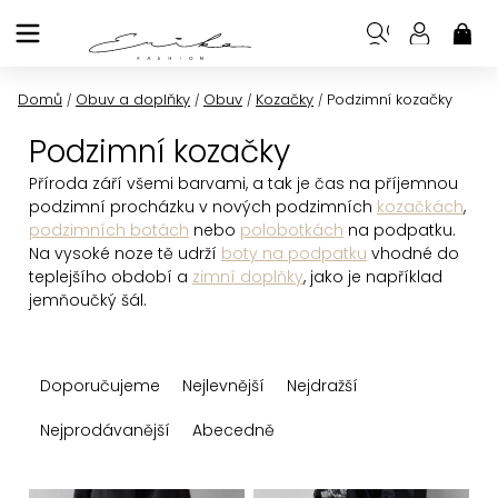
Přejít
na
NÁK
KOŠ
obsah
Domů
Obuv a doplňky
Obuv
Kozačky
Podzimní kozačky
/
/
/
/
Podzimní kozačky
Příroda září všemi barvami, a tak je čas na příjemnou
podzimní procházku v nových podzimních
kozačkách
,
podzimních botách
nebo
polobotkách
na podpatku.
Na vysoké noze tě udrží
boty na podpatku
vhodné do
teplejšího období a
zimní doplňky
, jako je například
jemňoučký šál.
Ř
Doporučujeme
Nejlevnější
Nejdražší
a
z
Nejprodávanější
Abecedně
e