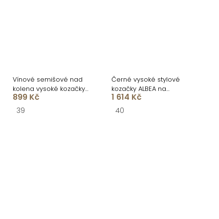
Vínové semišové nad
Černé vysoké stylové
kolena vysoké kozačky
kozačky ALBEA na
899 Kč
1 614 Kč
DARYANA na podpatku
platformě
39
40