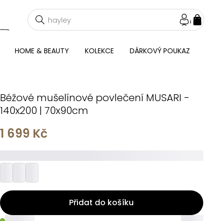
NÁKU
KOŠÍ
HOME & BEAUTY
KOLEKCE
DÁRKOVÝ POUKAZ
Béžové mušelínové povlečení MUSARI -
140x200 | 70x90cm
1 699 Kč
_________
Přidat do košíku
_____
_____