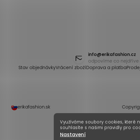
Z
á
info
@
erikafashion.cz
odpovíme co nejdříve
p
Stav objednávky
Vrácení zboží
Doprava a platba
Prode
a
t
í
erikafashion.sk
Copyrig
Využíváme soubory cookies, které 
souhlasíte s našimi pravidly pro co
Nastavení