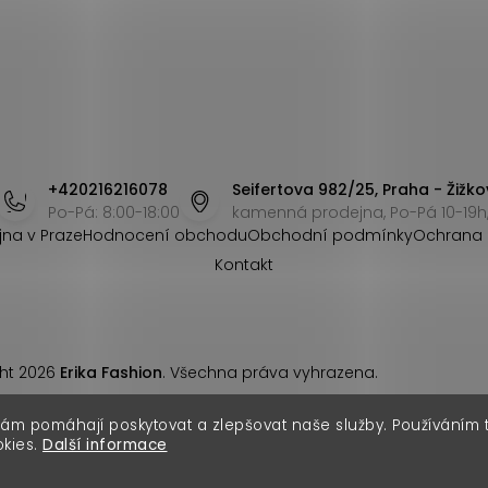
+420216216078
Seifertova 982/25, Praha - Žižko
Po-Pá: 8:00-18:00
kamenná prodejna, Po-Pá 10-19h,
jna v Praze
Hodnocení obchodu
Obchodní podmínky
Ochrana 
Kontakt
ht 2026
Erika Fashion
. Všechna práva vyhrazena.
nám pomáhají poskytovat a zlepšovat naše služby. Používáním
okies.
Další informace