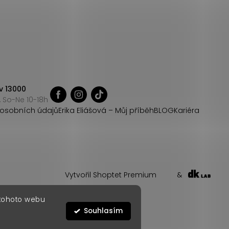
v 13000
 So-Ne 10-18h
osobních údajů
Erika Eliášová – Můj příběh
BLOG
Kariéra
Vytvořil Shoptet Premium
&
 tohoto webu
Souhlasím