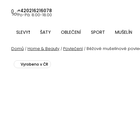
Přejít
na
+420216216078
Po-Pá: 8:00-18:00
obsah
SLEVY❗
ŠATY
OBLEČENÍ
SPORT
MUŠELÍN
Domů
Home & Beauty
Povlečení
Béžové mušelínové povleč
/
/
/
Vyrobeno v ČR