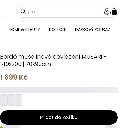
NÁKU
KOŠÍ
HOME & BEAUTY
KOLEKCE
DÁRKOVÝ POUKAZ
Bordó mušelínové povlečení MUSARI -
140x200 | 70x90cm
1 699 Kč
_________
Přidat do košíku
_____
_____