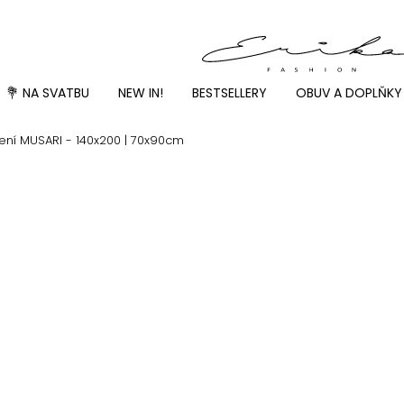
💐 NA SVATBU
NEW IN!
BESTSELLERY
OBUV A DOPLŇKY
ní MUSARI - 140x200 | 70x90cm