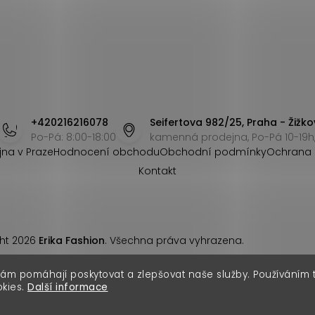
+420216216078
Seifertova 982/25, Praha - Žižko
Po-Pá: 8:00-18:00
kamenná prodejna, Po-Pá 10-19h,
jna v Praze
Hodnocení obchodu
Obchodní podmínky
Ochrana 
Kontakt
ht 2026
Erika Fashion
. Všechna práva vyhrazena.
nám pomáhají poskytovat a zlepšovat naše služby. Používáním
okies.
Další informace