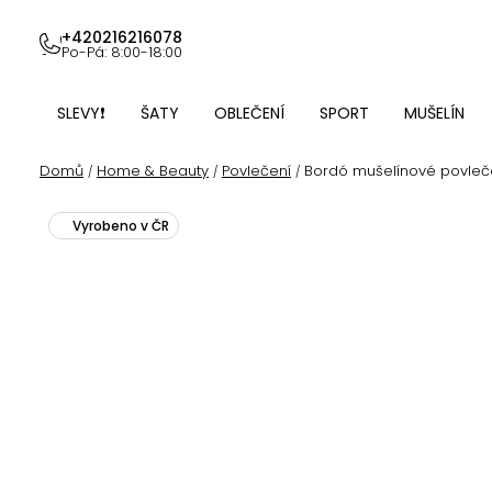
Přejít
na
+420216216078
Po-Pá: 8:00-18:00
obsah
SLEVY❗
ŠATY
OBLEČENÍ
SPORT
MUŠELÍN
Domů
Home & Beauty
Povlečení
Bordó mušelínové povleče
/
/
/
Vyrobeno v ČR