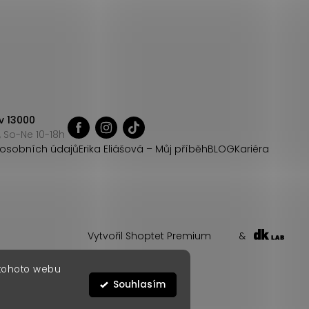
v 13000
 So-Ne 10-18h
osobních údajů
Erika Eliášová – Můj příběh
BLOG
Kariéra
Vytvořil Shoptet Premium
&
 tohoto webu
Souhlasím