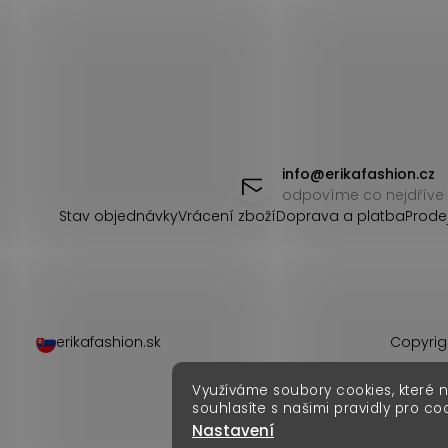
Z
á
info
@
erikafashion.cz
odpovíme co nejdříve
p
Stav objednávky
Vrácení zboží
Doprava a platba
Prode
a
t
í
erikafashion.sk
Copyrig
Využíváme soubory cookies, které 
souhlasíte s našimi pravidly pro co
Nastavení