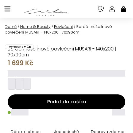
Přejít
na
NÁK
KOŠ
obsah
Domů
Home & Beauty
Povlečení
Bordó mušelínové
/
/
/
povlečení MUSARI - 140x200 | 70x90cm
Vyrobeno v ČR
Bordó mušelínové povlečení MUSARI - 140x200 |
70x90cm
1 699 Kč
_________
Přidat do košíku
_____
_____
Dárek k nákupu
Jednoduché
Doprava zdarma