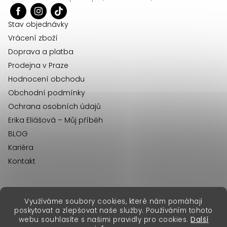
t
í
Stav objednávky
Vrácení zboží
Doprava a platba
Prodejna v Praze
Hodnocení obchodu
Obchodní podmínky
Ochrana osobních údajů
Erika Eliášová – Můj příběh
BLOG
Kariéra
Kontakt
Využíváme soubory cookies, které nám pomáhají
erikafashion.sk
poskytovat a zlepšovat naše služby. Používáním tohoto
Copyright 2026
Erika Fashion
. Všechna práva vyhrazena.
webu souhlasíte s našimi pravidly pro cookies.
Další
Vytvořil Shoptet Premium
&