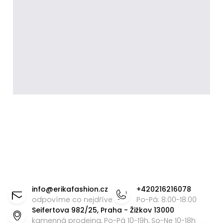
Z
á
info
@
erikafashion.cz
+420216216078
p
odpovíme co nejdříve
Po-Pá: 8:00-18:00
Seifertova 982/25, Praha - Žižkov 13000
a
kamenná prodejna, Po-Pá 10-19h, So-Ne 10-18h