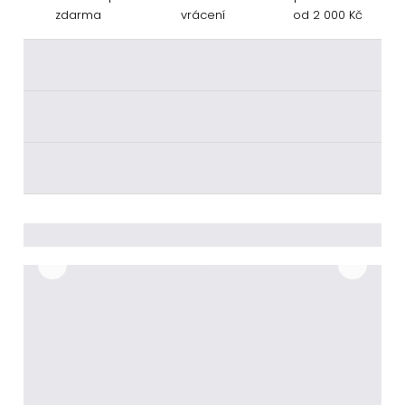
zdarma
vrácení
od 2 000 Kč
________
________
________