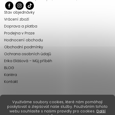
t
í
Stav objednávky
Vrácení zboží
Doprava a platba
Prodejna v Praze
Hodnocení obchodu
Obchodní podmínky
Ochrana osobních údajů
Erika Eliášová – Můj příběh
BLOG
Kariéra
Kontakt
Využíváme soubory cookies, které nám pomáhají
erikafashion.sk
poskytovat a zlepšovat naše služby. Používáním tohoto
Copyright 2026
Erika Fashion
. Všechna práva vyhrazena.
webu souhlasíte s našimi pravidly pro cookies.
Další
Vytvořil Shoptet Premium
&