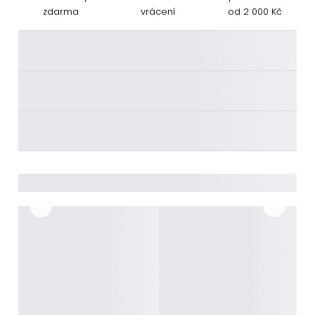
zdarma
vrácení
od 2 000 Kč
________
________
________