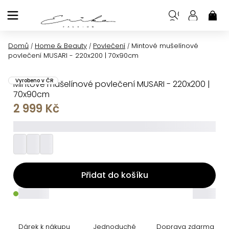
Přejít
na
NÁK
KOŠ
obsah
Domů
Home & Beauty
Povlečení
Mintové mušelínové
/
/
/
povlečení MUSARI - 220x200 | 70x90cm
Vyrobeno v ČR
Mintové mušelínové povlečení MUSARI - 220x200 |
70x90cm
2 999 Kč
_________
Přidat do košíku
_____
_____
Dárek k nákupu
Jednoduché
Doprava zdarma