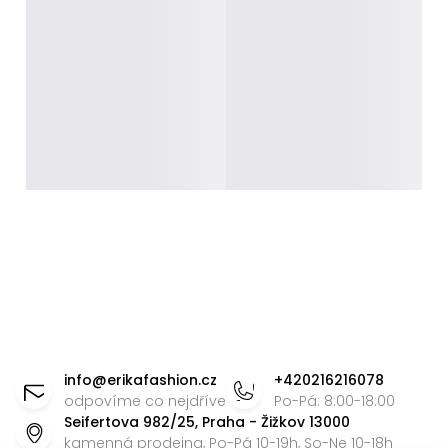
Z
á
info
@
erikafashion.cz
+420216216078
p
odpovíme co nejdříve
Po-Pá: 8:00-18:00
Seifertova 982/25, Praha - Žižkov 13000
a
kamenná prodejna, Po-Pá 10-19h, So-Ne 10-18h