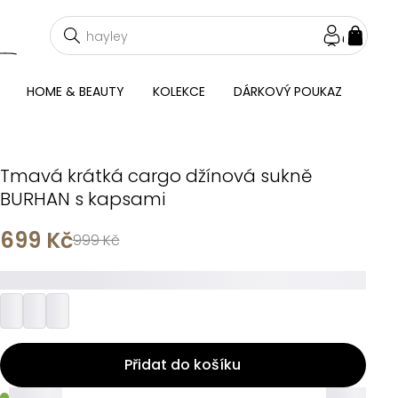
NÁKU
KOŠÍ
HOME & BEAUTY
KOLEKCE
DÁRKOVÝ POUKAZ
Tmavá krátká cargo džínová sukně
BURHAN s kapsami
699 Kč
999 Kč
_________
Přidat do košíku
_____
_____