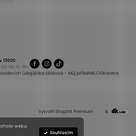
v 13000
 So-Ne 10-18h
osobních údajů
Erika Eliášová – Můj příběh
BLOG
Kariéra
Vytvořil Shoptet Premium
&
 tohoto webu
Souhlasím