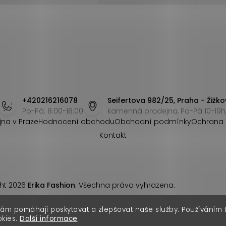
+420216216078
Seifertova 982/25, Praha - Žižko
Po-Pá: 8:00-18:00
kamenná prodejna, Po-Pá 10-19h,
jna v Praze
Hodnocení obchodu
Obchodní podmínky
Ochrana 
Kontakt
ht 2026
Erika Fashion
. Všechna práva vyhrazena.
nám pomáhají poskytovat a zlepšovat naše služby. Používáním
okies.
Další informace