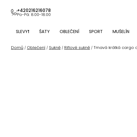
Přejít
na
+420216216078
Po-Pá: 8:00-18:00
obsah
SLEVY❗
ŠATY
OBLEČENÍ
SPORT
MUŠELÍN
Domů
Oblečení
Sukně
Riflové sukně
Tmavá krátká cargo 
/
/
/
/