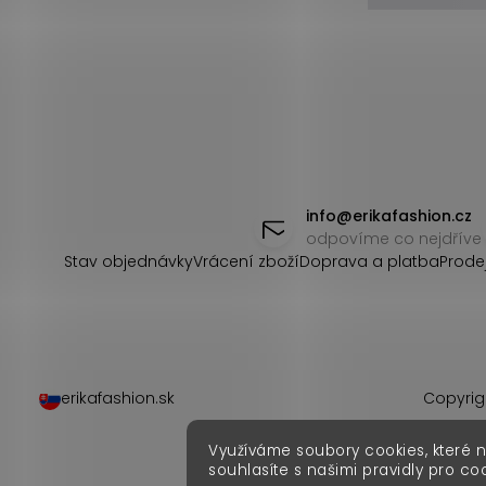
Z
á
info
@
erikafashion.cz
odpovíme co nejdříve
p
Stav objednávky
Vrácení zboží
Doprava a platba
Prode
a
t
í
erikafashion.sk
Copyrig
Využíváme soubory cookies, které 
souhlasíte s našimi pravidly pro co