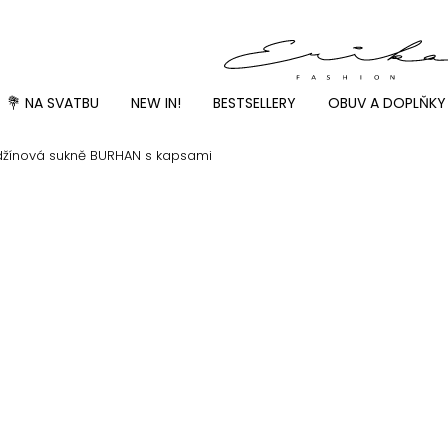
💐 NA SVATBU
NEW IN!
BESTSELLERY
OBUV A DOPLŇKY
džínová sukně BURHAN s kapsami