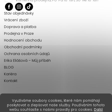
t
í
Stav objednávky
Vrácení zboží
Doprava a platba
Prodejna v Praze
Hodnocení obchodu
Obchodní podmínky
Ochrana osobních údajů
Erika Eliášová – Můj příběh
BLOG
Kariéra
Kontakt
Využíváme soubory cookies, které nám pomáhají
erikafashion.sk
poskytovat a zlepšovat naše služby. Používáním tohoto
Copyright 2026
Erika Fashion
. Všechna práva vyhrazena.
webu souhlasíte s našimi pravidly pro cookies.
Další