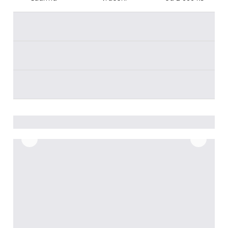
________
________
________