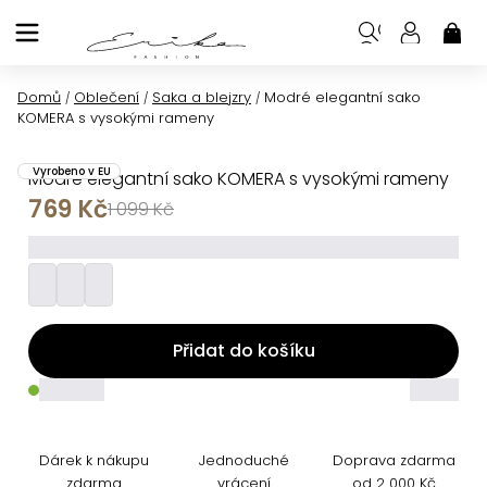
Přejít
na
NÁK
KOŠ
obsah
Domů
Oblečení
Saka a blejzry
Modré elegantní sako
/
/
/
KOMERA s vysokými rameny
Vyrobeno v EU
Modré elegantní sako KOMERA s vysokými rameny
769 Kč
1 099 Kč
_________
Přidat do košíku
_____
_____
Dárek k nákupu
Jednoduché
Doprava zdarma
zdarma
vrácení
od 2 000 Kč