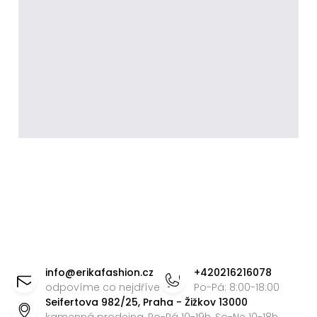
Z
á
info
@
erikafashion.cz
+420216216078
p
odpovíme co nejdříve
Po-Pá: 8:00-18:00
Seifertova 982/25, Praha - Žižkov 13000
a
kamenná prodejna, Po-Pá 10-19h, So-Ne 10-18h