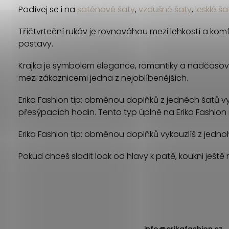
Podívej se i na
saténové šaty
,
vzdušné šaty
,
lesklé ša
Tříčtvrteční rukáv je rovnováhou mezi lehkostí a komf
postavy.
Krajka je symbolem elegance, romantiky a nadčasové k
mezi zákaznicemi jedna z nejoblíbenějších.
Erika Fashion tip: obměnou doplňků z jedněch šatů vyko
přesýpacích hodin. Tento typ úplně na Erika Fashion 
Erika Fashion tip: obměnou doplňků vykouzlíš z jednoh
Pokud chceš sladit look od hlavy k patě, koukni ještě
Z
info
@
erikafashion.cz