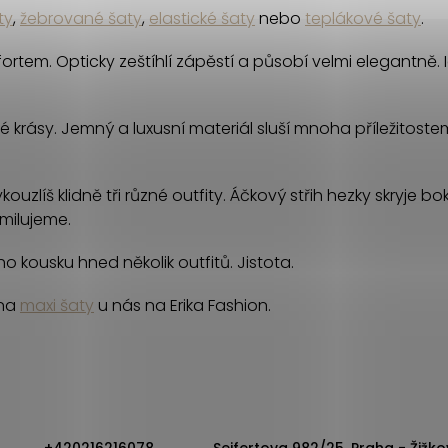
ty
,
žebrované šaty
,
elastické šaty
nebo
teplákové šaty
.
ortem. Opticky zeštíhlí zápěstí a působí velmi elegantně.
rásy. Jemný a luxusní materiál sluší mnoha příležitostem.
uzlíš klidně tři různé outfity. Áčkový střih hezky skryje b
milujeme.
o kousku hned několik outfitů. Jistota.
 na
maxi šaty
u nás na Erika Fashion.
+420216216078
Seifertova 982/25, Praha - Žižko