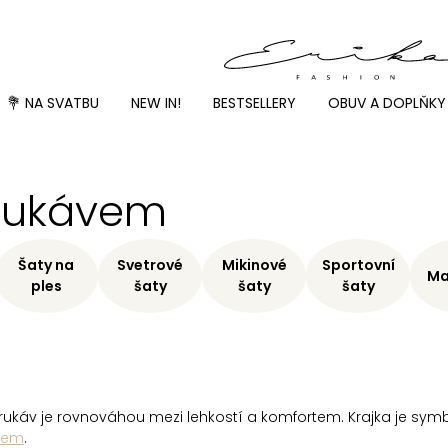
💐 NA SVATBU
NEW IN!
BESTSELLERY
OBUV A DOPLŇKY
 rukávem
Šaty na
Svetrové
Mikinové
Sportovní
Ma
ples
šaty
šaty
šaty
ční rukáv je rovnováhou mezi lehkostí a komfortem. Krajka je s
vem
.