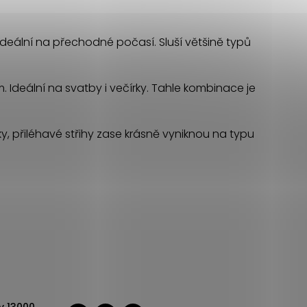
 Ideální na přechodné počasí. Sluší většině typů
 Ideální na svatby i večírky. Tahle kombinace je
oky, přiléhavé střihy zase krásně vyniknou na typu
v 13000