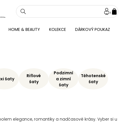
NÁKU
KOŠÍ
HOME & BEAUTY
KOLEKCE
DÁRKOVÝ POUKAZ
Podzimní
Riflové
Těhotenské
xi šaty
a zimní
šaty
šaty
šaty
ymbolem elegance, romantiky a nadčasové krásy. Vyber si u