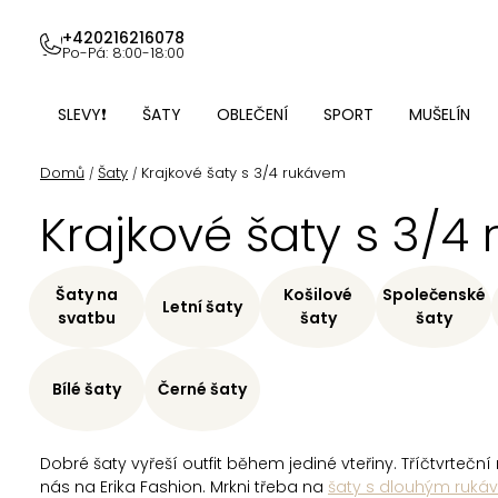
Přejít
na
+420216216078
Po-Pá: 8:00-18:00
obsah
SLEVY❗
ŠATY
OBLEČENÍ
SPORT
MUŠELÍN
Domů
Šaty
Krajkové šaty s 3/4 rukávem
/
/
Krajkové šaty s 3/4
Šaty na
Košilové
Společenské
Letní šaty
svatbu
šaty
šaty
Bílé šaty
Černé šaty
Dobré šaty vyřeší outfit během jediné vteřiny. Tříčtvrte
nás na Erika Fashion. Mrkni třeba na
šaty s dlouhým ruká