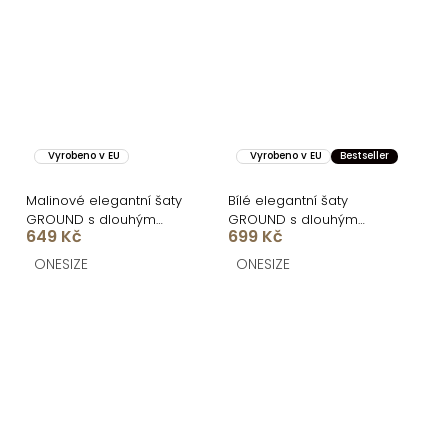
Vyrobeno v EU
Vyrobeno v EU
Bestseller
Malinové elegantní šaty
Bílé elegantní šaty
GROUND s dlouhým
GROUND s dlouhým
649 Kč
699 Kč
rukávem
rukávem
ONESIZE
ONESIZE