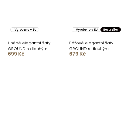
Vyrobeno v EU
Vyrobeno v EU
Bestseller
Hnědé elegantní šaty
Béžové elegantní šaty
GROUND s dlouhým
GROUND s dlouhým
699 Kč
679 Kč
rukávem
rukávem