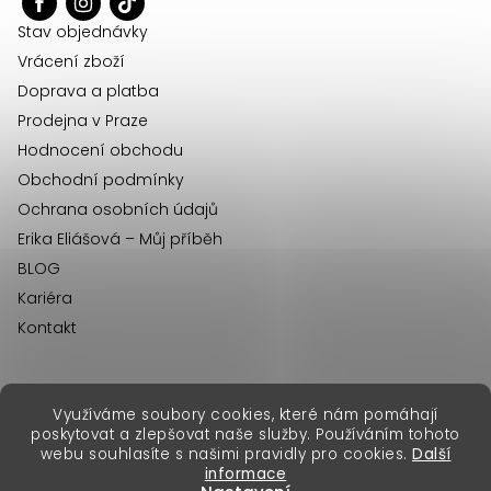
t
í
Stav objednávky
Vrácení zboží
Doprava a platba
Prodejna v Praze
Hodnocení obchodu
Obchodní podmínky
Ochrana osobních údajů
Erika Eliášová – Můj příběh
BLOG
Kariéra
Kontakt
Využíváme soubory cookies, které nám pomáhají
erikafashion.sk
poskytovat a zlepšovat naše služby. Používáním tohoto
Copyright 2026
Erika Fashion
. Všechna práva vyhrazena.
webu souhlasíte s našimi pravidly pro cookies.
Další
Vytvořil Shoptet Premium
&
informace