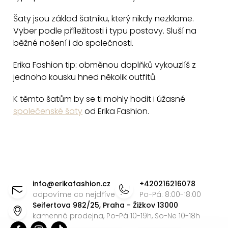
i
Šaty jsou základ šatníku, který nikdy nezklame.
s
Vyber podle příležitosti i typu postavy. Sluší na
u
běžné nošení i do společnosti.
Erika Fashion tip: obměnou doplňků vykouzlíš z
jednoho kousku hned několik outfitů.
K těmto šatům by se ti mohly hodit i úžasné
společenské šaty
od Erika Fashion.
Z
á
info
@
erikafashion.cz
+420216216078
p
odpovíme co nejdříve
Po-Pá: 8:00-18:00
Seifertova 982/25, Praha - Žižkov 13000
a
kamenná prodejna, Po-Pá 10-19h, So-Ne 10-18h