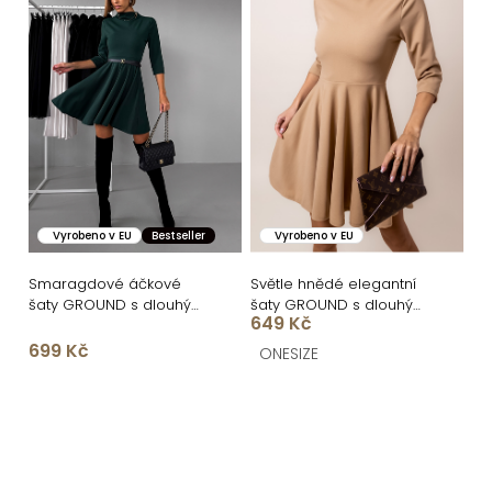
Vyrobeno v EU
Bestseller
Vyrobeno v EU
Smaragdové áčkové
Světle hnědé elegantní
šaty GROUND s dlouhým
šaty GROUND s dlouhým
649 Kč
rukávem
rukávem
699 Kč
ONESIZE