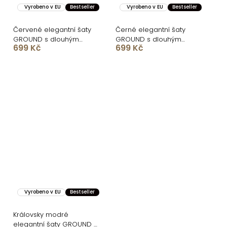
Vyrobeno v EU
Bestseller
Vyrobeno v EU
Bestseller
Červené elegantní šaty
Černé elegantní šaty
GROUND s dlouhým
GROUND s dlouhým
699 Kč
699 Kč
rukávem
rukávem
Vyrobeno v EU
Bestseller
Královsky modré
elegantní šaty GROUND s