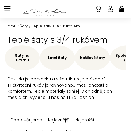
Přejít
na
NÁK
KOŠ
obsah
Domů
Šaty
Teplé šaty s 3/4 rukávem
/
/
Teplé šaty s 3/4 rukávem
Šaty na
Společe
Letní šaty
Košilové šaty
svatbu
šat
Dostala jsi pozvánku a v šatníku zeje prázdno?
Tříčtvrteční rukáv je rovnováhou mezi lehkostí a
komfortem. Teplé materiály zahřejí v chladnějších
měsících. Vyber si u nás na Erika Fashion.
Ř
Doporučujeme
Nejlevnější
Nejdražší
a