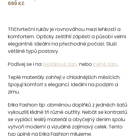
699 Kč
dlouhým rukávem
O
v
Tříčtvrteční rukáv je rovnováhou mezi lehkostí a
l
komfortem. Opticky zeštíhlí zápěstí a působí velmi
á
elegantně. Ideální na přechodné počasí. Sluší
d
většině typů postavy.
a
c
Podívej se i na
teplákové šaty
nebo
lněné šaty
.
í
Teplé materiály zahřejí v chladnějších měsících.
p
Spojují komfort s elegancí. Ideální na podzim a
r
zimu.
v
k
Erika Fashion tip: obměnou doplňků z jedněch šatů
y
vykouzlíš klidně tři různé outfity. Nebát se kontrastů
v
se vyplácí: lesklý materiál a obyčejný denim spolu
vytvoří moderní a vizuálně zajímavý celek. Tento
ý
typ úplně na Erika Fashion milujeme.
p