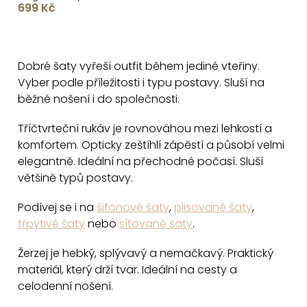
699 Kč
dlouhým rukávem
O
v
Dobré šaty vyřeší outfit během jediné vteřiny.
l
Vyber podle příležitosti i typu postavy. Sluší na
á
běžné nošení i do společnosti.
d
a
Tříčtvrteční rukáv je rovnováhou mezi lehkostí a
c
komfortem. Opticky zeštíhlí zápěstí a působí velmi
elegantně. Ideální na přechodné počasí. Sluší
í
většině typů postavy.
p
r
Podívej se i na
šifonové šaty
,
plisované šaty
,
v
třpytivé šaty
nebo
síťované šaty
.
k
y
Žerzej je hebký, splývavý a nemačkavý. Praktický
v
materiál, který drží tvar. Ideální na cesty a
celodenní nošení.
ý
p