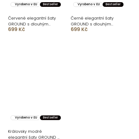
Vyrobeno v EU
Bestseller
Vyrobeno v EU
Bestseller
Červené elegantní šaty
Černé elegantní šaty
GROUND s dlouhým
GROUND s dlouhým
699 Kč
699 Kč
rukávem
rukávem
Vyrobeno v EU
Bestseller
Královsky modré
elegantní šaty GROUND s