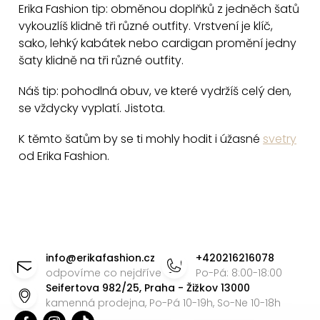
Erika Fashion tip: obměnou doplňků z jedněch šatů
i
vykouzlíš klidně tři různé outfity. Vrstvení je klíč,
s
sako, lehký kabátek nebo cardigan promění jedny
u
šaty klidně na tři různé outfity.
Náš tip: pohodlná obuv, ve které vydržíš celý den,
se vždycky vyplatí. Jistota.
K těmto šatům by se ti mohly hodit i úžasné
svetry
od Erika Fashion.
Z
á
info
@
erikafashion.cz
+420216216078
p
odpovíme co nejdříve
Po-Pá: 8:00-18:00
Seifertova 982/25, Praha - Žižkov 13000
a
kamenná prodejna, Po-Pá 10-19h, So-Ne 10-18h