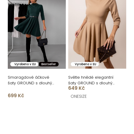
Vyrobeno v EU
Bestseller
Vyrobeno v EU
Smaragdové áčkové
Světle hnědé elegantní
šaty GROUND s dlouhým
šaty GROUND s dlouhým
649 Kč
rukávem
rukávem
699 Kč
ONESIZE