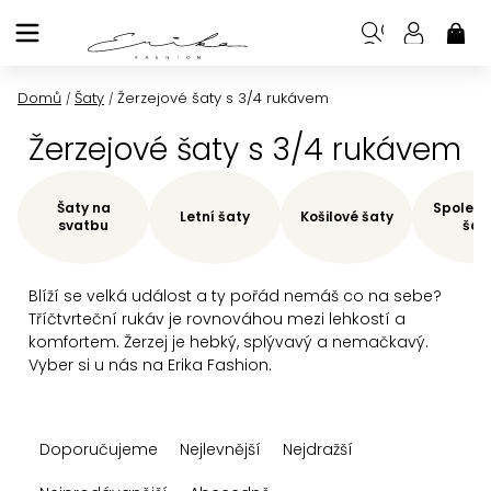
Přejít
na
NÁK
KOŠ
obsah
Domů
Šaty
Žerzejové šaty s 3/4 rukávem
/
/
Žerzejové šaty s 3/4 rukávem
Šaty na
Společe
Letní šaty
Košilové šaty
svatbu
šat
Blíží se velká událost a ty pořád nemáš co na sebe?
Tříčtvrteční rukáv je rovnováhou mezi lehkostí a
komfortem. Žerzej je hebký, splývavý a nemačkavý.
Vyber si u nás na Erika Fashion.
Ř
Doporučujeme
Nejlevnější
Nejdražší
a