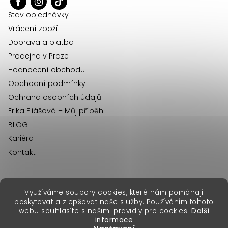
t
í
Stav objednávky
Vrácení zboží
Doprava a platba
Prodejna v Praze
Hodnocení obchodu
Obchodní podmínky
Ochrana osobních údajů
Erika Eliášová – Můj příběh
BLOG
Kariéra
Kontakt
Využíváme soubory cookies, které nám pomáhají
erikafashion.sk
poskytovat a zlepšovat naše služby. Používáním tohoto
Copyright 2026
Erika Fashion
. Všechna práva vyhrazena.
webu souhlasíte s našimi pravidly pro cookies.
Další
Vytvořil Shoptet Premium
&
informace