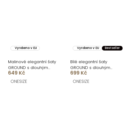
Vyrobeno v EU
Vyrobeno v EU
Bestseller
Malinové elegantní šaty
Bílé elegantní šaty
GROUND s dlouhým
GROUND s dlouhým
649 Kč
699 Kč
rukávem
rukávem
ONESIZE
ONESIZE