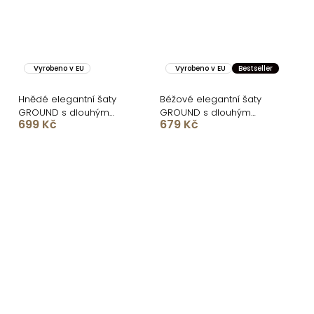
Vyrobeno v EU
Vyrobeno v EU
Bestseller
Hnědé elegantní šaty
Béžové elegantní šaty
GROUND s dlouhým
GROUND s dlouhým
699 Kč
679 Kč
rukávem
rukávem