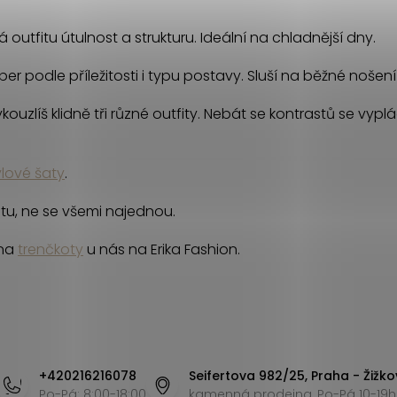
outfitu útulnost a strukturu. Ideální na chladnější dny.
er podle příležitosti i typu postavy. Sluší na běžné nošení
uzlíš klidně tři různé outfity. Nebát se kontrastů se vyplá
ylové šaty
.
tu, ne se všemi najednou.
 na
trenčkoty
u nás na Erika Fashion.
+420216216078
Seifertova 982/25, Praha - Žižko
Po-Pá: 8:00-18:00
kamenná prodejna, Po-Pá 10-19h,