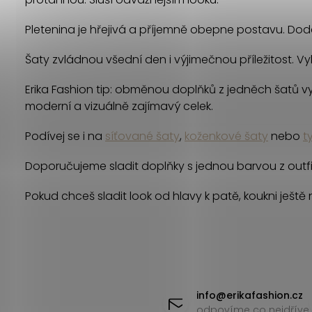
Pletenina je hřejivá a příjemně obepne postavu. Dodá 
Šaty zvládnou všední den i výjimečnou příležitost. Vyb
Erika Fashion tip: obměnou doplňků z jedněch šatů vyko
moderní a vizuálně zajímavý celek.
Podívej se i na
síťované šaty
,
koženkové šaty
nebo
t
Doporučujeme sladit doplňky s jednou barvou z outfi
Pokud chceš sladit look od hlavy k patě, koukni ještě
Z
á
info
@
erikafashion.cz
odpovíme co nejdříve