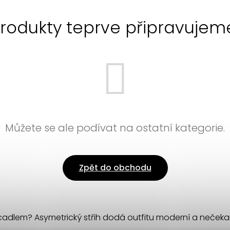
rodukty teprve připravujem
Můžete se ale podívat na ostatní kategorie.
Zpět do obchodu
dlem? Asymetrický střih dodá outfitu moderní a nečekaný 