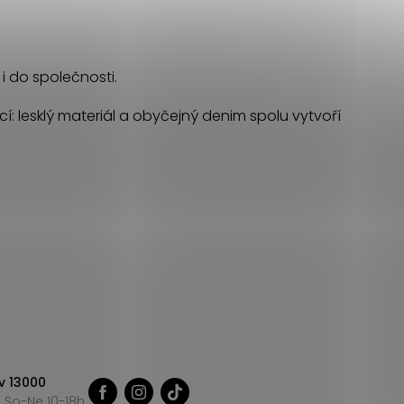
 i do společnosti.
cí: lesklý materiál a obyčejný denim spolu vytvoří
v 13000
 So-Ne 10-18h