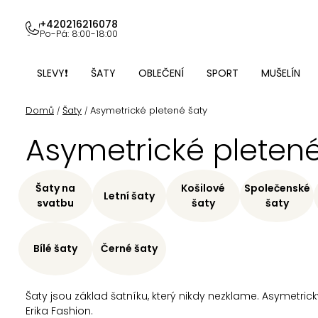
Přejít
na
+420216216078
Po-Pá: 8:00-18:00
obsah
SLEVY❗
ŠATY
OBLEČENÍ
SPORT
MUŠELÍN
Domů
Šaty
Asymetrické pletené šaty
/
/
Asymetrické pletené
Šaty na
Košilové
Společenské
Letní šaty
svatbu
šaty
šaty
Bílé šaty
Černé šaty
Šaty jsou základ šatníku, který nikdy nezklame. Asymetri
Erika Fashion.