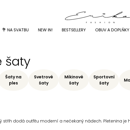
💐 NA SVATBU
NEW IN!
BESTSELLERY
OBUV A DOPLŇKY
 šaty
Šaty na
Svetrové
Mikinové
Sportovní
Ma
ples
šaty
šaty
šaty
cký střih dodá outfitu moderní a nečekaný nádech. Pletenina je