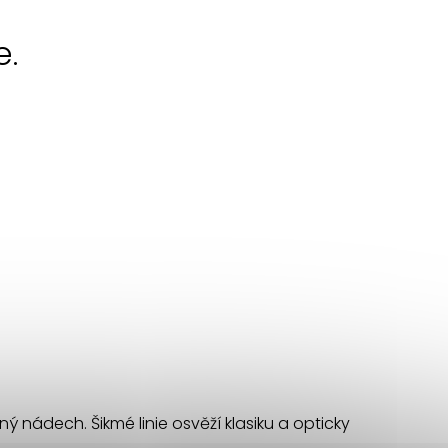
e.
nádech. Šikmé linie osvěží klasiku a opticky