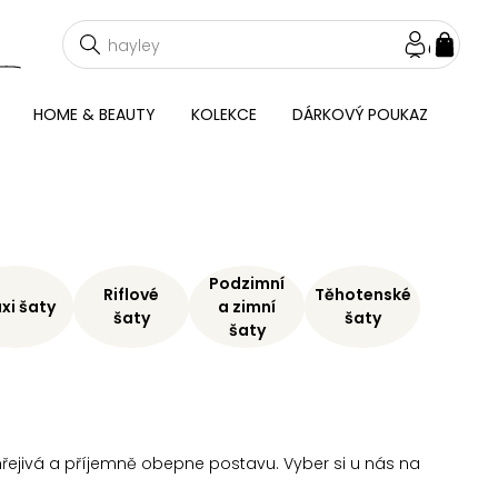
NÁKU
KOŠÍ
HOME & BEAUTY
KOLEKCE
DÁRKOVÝ POUKAZ
Podzimní
Riflové
Těhotenské
xi šaty
a zimní
šaty
šaty
šaty
 hřejivá a příjemně obepne postavu. Vyber si u nás na