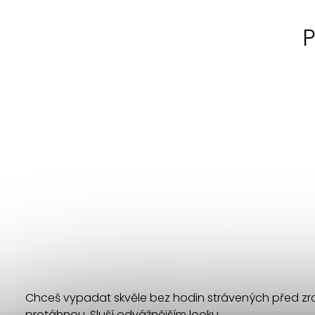
P
Chceš vypadat skvěle bez hodin strávených před zrca
protáhnou. Sluší odvážnějším looku.