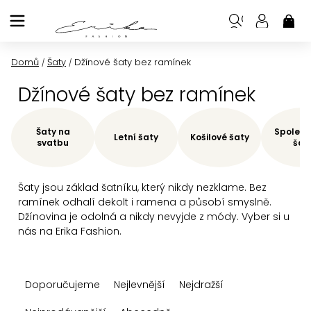
Přejít
na
NÁK
KOŠ
obsah
Domů
Šaty
Džínové šaty bez ramínek
/
/
Džínové šaty bez ramínek
Šaty na
Společe
Letní šaty
Košilové šaty
svatbu
šat
Šaty jsou základ šatníku, který nikdy nezklame. Bez
ramínek odhalí dekolt i ramena a působí smyslně.
Džínovina je odolná a nikdy nevyjde z módy. Vyber si u
nás na Erika Fashion.
Ř
Doporučujeme
Nejlevnější
Nejdražší
a