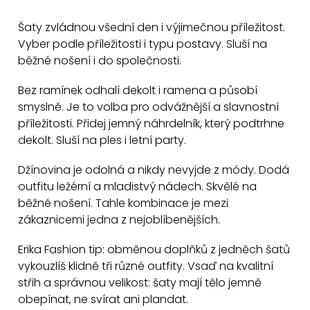
v
Šaty zvládnou všední den i výjimečnou příležitost.
l
Vyber podle příležitosti i typu postavy. Sluší na
á
běžné nošení i do společnosti.
d
a
Bez ramínek odhalí dekolt i ramena a působí
c
smyslně. Je to volba pro odvážnější a slavnostní
příležitosti. Přidej jemný náhrdelník, který podtrhne
í
dekolt. Sluší na ples i letní party.
p
r
Džínovina je odolná a nikdy nevyjde z módy. Dodá
v
outfitu ležérní a mladistvý nádech. Skvělé na
k
běžné nošení. Tahle kombinace je mezi
y
zákaznicemi jedna z nejoblíbenějších.
v
Erika Fashion tip: obměnou doplňků z jedněch šatů
ý
vykouzlíš klidně tři různé outfity. Vsaď na kvalitní
p
střih a správnou velikost: šaty mají tělo jemně
i
obepínat, ne svírat ani plandat.
s