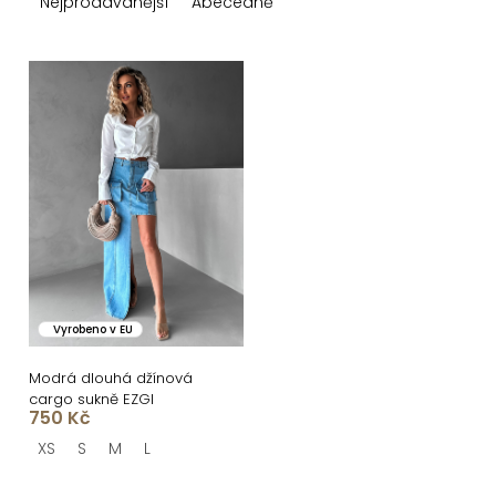
z
Nejprodávanější
Abecedně
e
n
V
í
ý
p
p
r
i
o
s
d
p
u
r
k
o
Vyrobeno v EU
t
d
ů
u
Modrá dlouhá džínová
cargo sukně EZGI
k
750 Kč
t
XS
S
M
L
ů
O