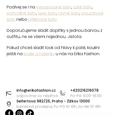
u
Podívej se i na
vypasované šaty
,
úzké šaty
,
pohodlné šaty
,
sexy šaty
,
rovné šaty
,
pouzdrové
šaty
nebo
přiléhavé šaty
.
Doporučujeme sladit doplňky s jednou barvou z
outfitu, ne se všemi najednou. Jistota.
Pokud chceš sladit look od hlavy k patě, koukni
ještě na
košile a halenky
u nás na Erika Fashion.
Z
á
info
@
erikafashion.cz
+420216216078
p
odpovíme co nejdříve
Po-Pá: 8:00-18:00
Seifertova 982/25, Praha - Žižkov 13000
a
kamenná prodejna, Po-Pá 10-19h, So-Ne 10-18h
t