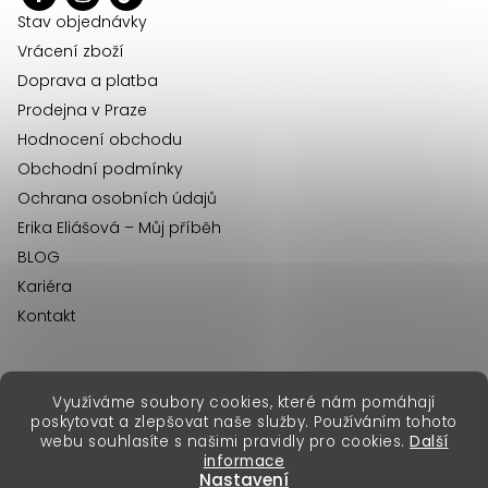
í
Stav objednávky
Vrácení zboží
Doprava a platba
Prodejna v Praze
Hodnocení obchodu
Obchodní podmínky
Ochrana osobních údajů
Erika Eliášová – Můj příběh
BLOG
Kariéra
Kontakt
Využíváme soubory cookies, které nám pomáhají
erikafashion.sk
poskytovat a zlepšovat naše služby. Používáním tohoto
Copyright 2026
Erika Fashion
. Všechna práva vyhrazena.
webu souhlasíte s našimi pravidly pro cookies.
Další
Vytvořil Shoptet Premium
&
informace
Nastavení