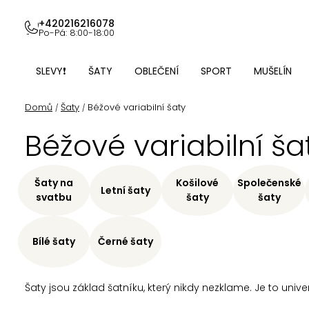
Přejít
na
+420216216078
Po-Pá: 8:00-18:00
obsah
SLEVY❗
ŠATY
OBLEČENÍ
SPORT
MUŠELÍN
Domů
Šaty
Béžové variabilní šaty
/
/
Béžové variabilní ša
Šaty na
Košilové
Společenské
Letní šaty
svatbu
šaty
šaty
Bílé šaty
Černé šaty
Šaty jsou základ šatníku, který nikdy nezklame. Je to unive