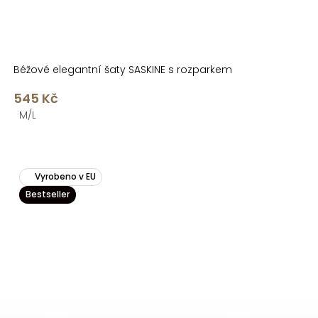
Béžové elegantní šaty SASKINE s rozparkem
545 Kč
M/L
Vyrobeno v EU
Bestseller