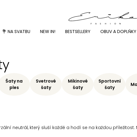
💐 NA SVATBU
NEW IN!
BESTSELLERY
OBUV A DOPLŇKY
ty
Šaty na
Svetrové
Mikinové
Sportovní
Ma
ples
šaty
šaty
šaty
rzální neutrál, který sluší každé a hodí se na každou příležitost.