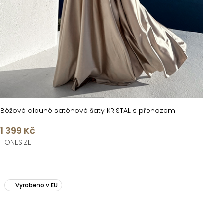
Béžové dlouhé saténové šaty KRISTAL s přehozem
1 399 Kč
ONESIZE
Vyrobeno v EU