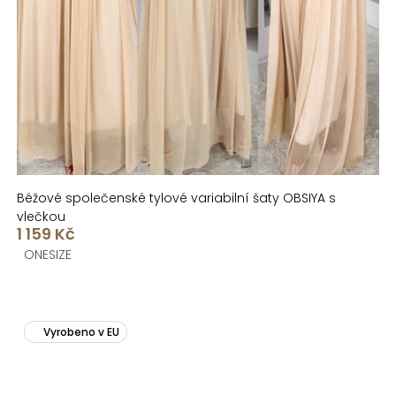
Béžové společenské tylové variabilní šaty OBSIYA s
vlečkou
1 159 Kč
ONESIZE
Vyrobeno v EU