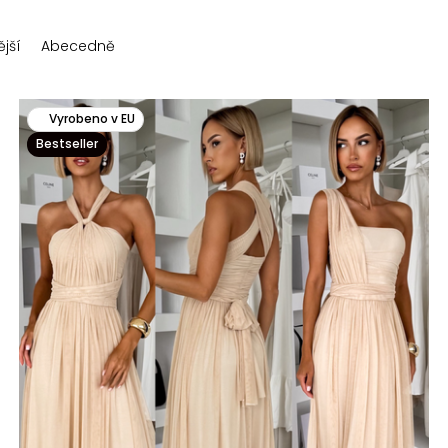
jší
Abecedně
Vyrobeno v EU
Bestseller