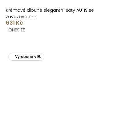
Krémové dlouhé elegantní šaty AUTIS se
zavazováním
631 Kč
ONESIZE
Vyrobeno v EU