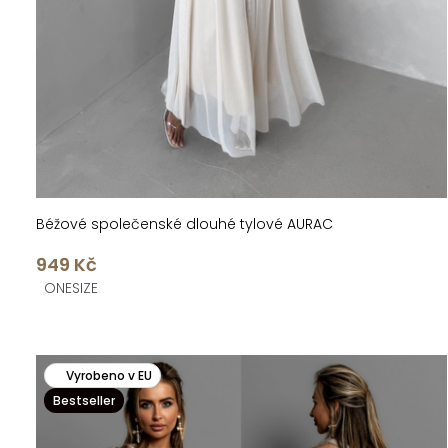
k
u
t
k
ů
t
ů
Béžové společenské dlouhé tylové AURAC
949 Kč
ONESIZE
Vyrobeno v EU
Bestseller