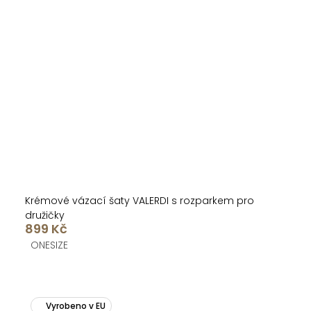
Krémové vázací šaty VALERDI s rozparkem pro
družičky
899 Kč
ONESIZE
Vyrobeno v EU