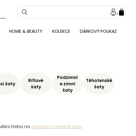
NÁKU
KOŠÍ
HOME & BEAUTY
KOLEKCE
DÁRKOVÝ POUKAZ
Podzimní
Riflové
Těhotenské
xi šaty
a zimní
šaty
šaty
šaty
 Mrkni třeba na
elegantní červené šaty
.