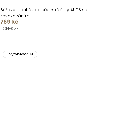
Béžové dlouhé společenské šaty AUTIS se
zavazováním
789 Kč
ONESIZE
Vyrobeno v EU