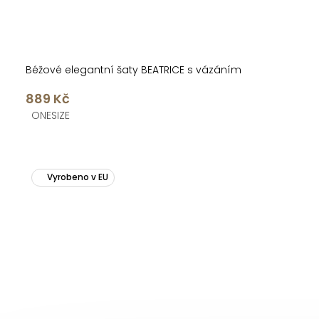
Béžové elegantní šaty BEATRICE s vázáním
889 Kč
ONESIZE
Vyrobeno v EU