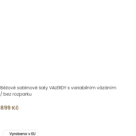
Béžové saténové šaty VALERDY s variabilním vázáním
/ bez rozparku
899 Kč
Vyrobeno v EU