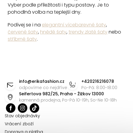
Vyber podle příležitosti i typu postavy. Je to
i
pohodlná volba na teplejší dny.
s
u
Podívej se i na
elegantní vícebarevné šaty
,
červené šaty
,
hnědé šaty
,
trendy zlaté šaty
nebo
stříbrné šaty
.
Z
á
info
@
erikafashion.cz
+420216216078
p
odpovíme co nejdříve
Po-Pá: 8:00-18:00
Seifertova 982/25, Praha - Žižkov 13000
a
kamenná prodejna, Po-Pá 10-19h, So-Ne 10-18h
t
í
Stav objednávky
Vrácení zboží
Doprava a platba