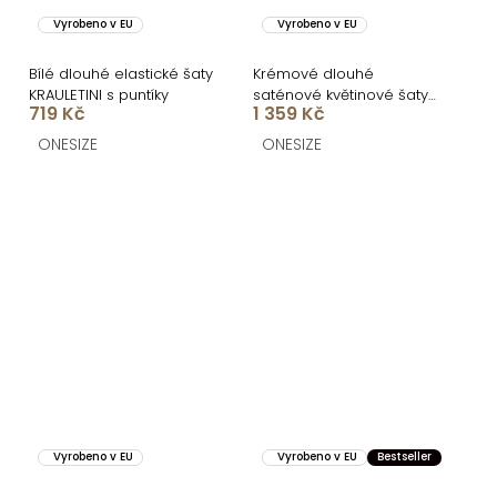
Vyrobeno v EU
Vyrobeno v EU
Bílé dlouhé elastické šaty
Krémové dlouhé
KRAULETINI s puntíky
saténové květinové šaty
719 Kč
1 359 Kč
MAXWELL
ONESIZE
ONESIZE
Vyrobeno v EU
Vyrobeno v EU
Bestseller