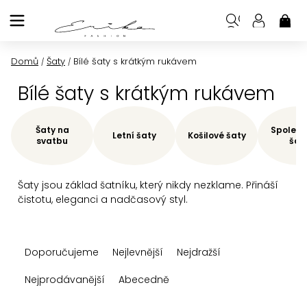
Přejít
na
NÁK
KOŠ
obsah
Domů
Šaty
Bílé šaty s krátkým rukávem
/
/
Bílé šaty s krátkým rukávem
Šaty na
Společe
Letní šaty
Košilové šaty
svatbu
šat
Šaty jsou základ šatníku, který nikdy nezklame. Přináší
čistotu, eleganci a nadčasový styl.
Ř
Doporučujeme
Nejlevnější
Nejdražší
a
z
Nejprodávanější
Abecedně
e