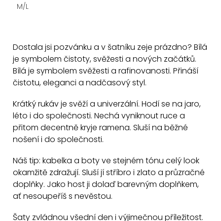
M/L
O
v
Dostala jsi pozvánku a v šatníku zeje prázdno? Bílá
l
je symbolem čistoty, svěžesti a nových začátků.
á
Bílá je symbolem svěžesti a rafinovanosti. Přináší
d
čistotu, eleganci a nadčasový styl.
a
c
Krátký rukáv je svěží a univerzální. Hodí se na jaro,
léto i do společnosti. Nechá vyniknout ruce a
í
přitom decentně kryje ramena. Sluší na běžné
p
nošení i do společnosti.
r
v
Náš tip: kabelka a boty ve stejném tónu celý look
k
okamžitě zdražují. Sluší jí stříbro i zlato a průzračné
y
doplňky. Jako host ji dolaď barevným doplňkem,
v
ať nesoupeříš s nevěstou.
ý
Šaty zvládnou všední den i výjimečnou příležitost.
p