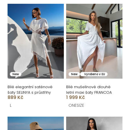
n
V
í
ý
p
p
r
i
o
s
d
p
u
r
k
o
New
New
Vyrobeno v EU
t
d
ů
u
Bílé elegantní saténové
Bílé mušelínové dlouhé
šaty SELINYA s průstřihy
letní maxi šaty FRANCOA
k
889 Kč
1 999 Kč
t
L
ONESIZE
ů