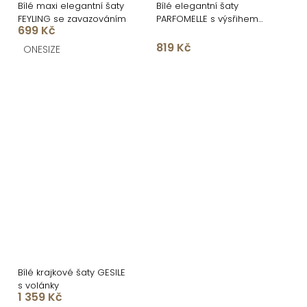
Bílé maxi elegantní šaty
Bílé elegantní šaty
FEYLING se zavazováním
PARFOMELLE s výsřihem
699 Kč
do V
819 Kč
ONESIZE
Bílé krajkové šaty GESILE
s volánky
1 359 Kč