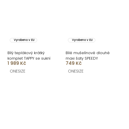
Vyrobeno v EU
Vyrobeno v EU
Bílý teplákový krátký
Bílé mušelínové dlouhé
komplet TAPPY se sukní
maxi šaty SPEEDY
1 989 Kč
749 Kč
ONESIZE
ONESIZE