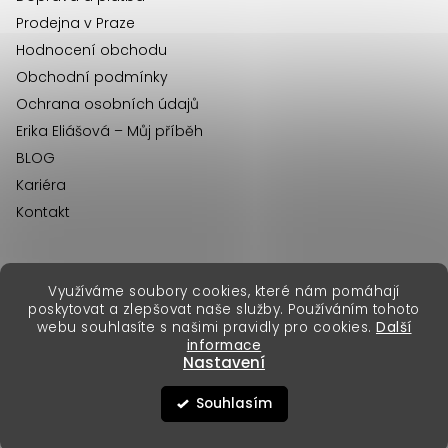
Prodejna v Praze
Hodnocení obchodu
Obchodní podmínky
Ochrana osobních údajů
Erika Eliášová – Můj příběh
BLOG
Kariéra
Kontakt
Využíváme soubory cookies, které nám pomáhají
erikafashion.sk
poskytovat a zlepšovat naše služby. Používáním tohoto
Copyright 2026
Erika Fashion
. Všechna práva vyhrazena.
webu souhlasíte s našimi pravidly pro cookies.
Další
Vytvořil Shoptet Premium
&
informace
Nastavení
Souhlasím