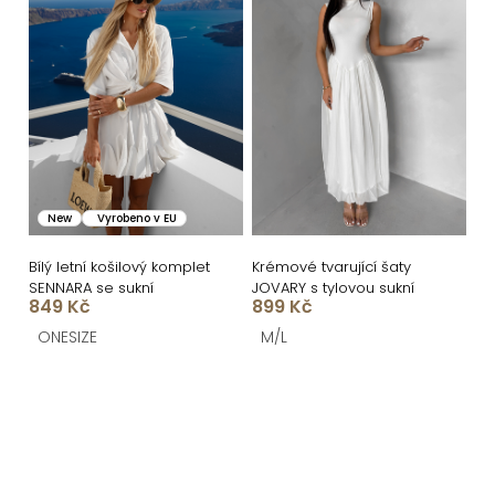
New
Vyrobeno v EU
Bílý letní košilový komplet
Krémové tvarující šaty
SENNARA se sukní
JOVARY s tylovou sukní
849 Kč
899 Kč
ONESIZE
M/L