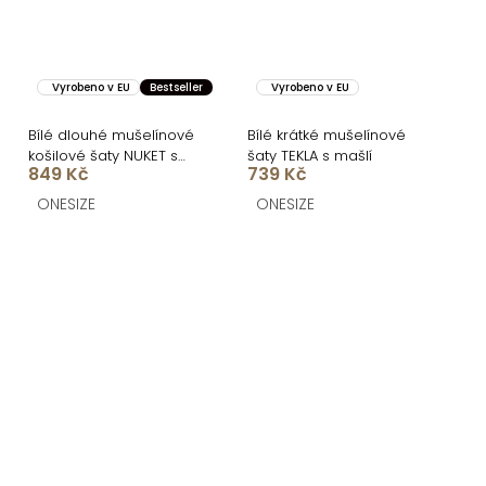
Vyrobeno v EU
Bestseller
Vyrobeno v EU
Bílé dlouhé mušelínové
Bílé krátké mušelínové
košilové šaty NUKET s
šaty TEKLA s mašlí
849 Kč
739 Kč
krátkým rukávem
ONESIZE
ONESIZE