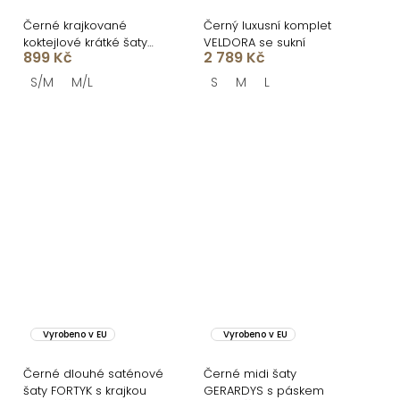
Černé krajkované
Černý luxusní komplet
koktejlové krátké šaty
VELDORA se sukní
899 Kč
2 789 Kč
QUINTESSA
S/M
M/L
S
M
L
Vyrobeno v EU
Vyrobeno v EU
Černé dlouhé saténové
Černé midi šaty
šaty FORTYK s krajkou
GERARDYS s páskem