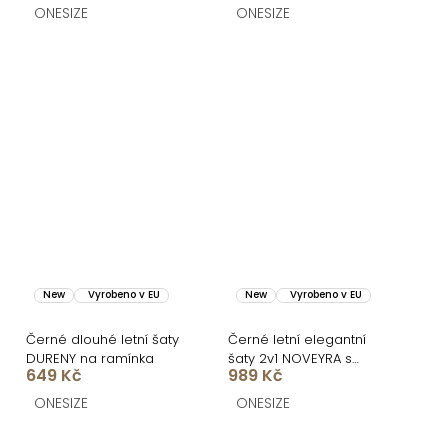
ONESIZE
ONESIZE
New
Vyrobeno v EU
New
Vyrobeno v EU
Černé dlouhé letní šaty
Černé letní elegantní
DURENY na ramínka
šaty 2v1 NOVEYRA s
649 Kč
989 Kč
puntíky
ONESIZE
ONESIZE