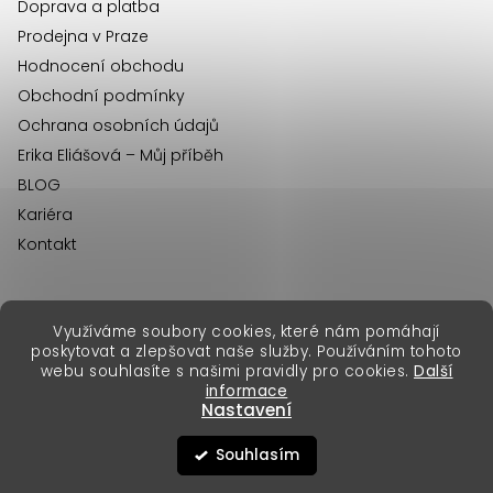
Doprava a platba
Prodejna v Praze
Hodnocení obchodu
Obchodní podmínky
Ochrana osobních údajů
Erika Eliášová – Můj příběh
BLOG
Kariéra
Kontakt
Využíváme soubory cookies, které nám pomáhají
erikafashion.sk
poskytovat a zlepšovat naše služby. Používáním tohoto
Copyright 2026
Erika Fashion
. Všechna práva vyhrazena.
webu souhlasíte s našimi pravidly pro cookies.
Další
Vytvořil Shoptet Premium
&
informace
Nastavení
Souhlasím