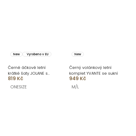
New
Vyrobeno v EU
New
Černé áčkové letní
Černý volánkový letní
krátké šaty JOLANE s
komplet YVANTE se sukní
819 Kč
949 Kč
puntíky
ONESIZE
M/L