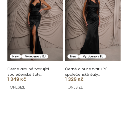
New
Vyrobeno v EU
New
Vyrobeno v EU
Černé dlouhé tvarující
Černé dlouhé tvarující
společenské šaty
společenské šaty
1 349 Kč
1 329 Kč
FRUESTA
CRUNCHA na jedno
rameno
ONESIZE
ONESIZE