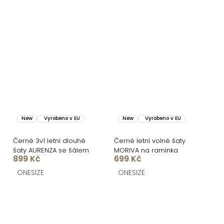
New
Vyrobeno v EU
New
Vyrobeno v EU
Černé 3v1 letní dlouhé
Černé letní volné šaty
šaty AURENZA se šálem
MORIVA na ramínka
899 Kč
699 Kč
ONESIZE
ONESIZE