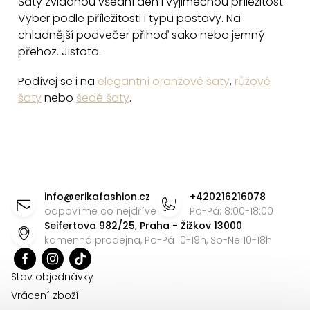
Šaty zvládnou všední den i výjimečnou příležitost.
u
Vyber podle příležitosti i typu postavy. Na
chladnější podvečer přihoď sako nebo jemný
přehoz. Jistota.
Podívej se i na
elegantní oranžové šaty
,
růžové
šaty
nebo
šedé šaty
.
Z
á
info
@
erikafashion.cz
+420216216078
p
odpovíme co nejdříve
Po-Pá: 8:00-18:00
Seifertova 982/25, Praha - Žižkov 13000
a
kamenná prodejna, Po-Pá 10-19h, So-Ne 10-18h
t
í
Stav objednávky
Vrácení zboží