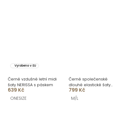
Vyrobeno v EU
Černé vzdušné letní midi
Černé společenské
šaty NERISSA s páskem
dlouhé elastické šaty
639 Kč
799 Kč
FATOUNY
ONESIZE
M/L