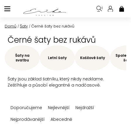
Přejít
na
NÁK
KOŠ
obsah
Domů
Šaty
Černé šaty bez rukávů
/
/
Černé šaty bez rukávů
Šaty na
Společe
Letní šaty
Košilové šaty
svatbu
šat
Šaty jsou základ šatníku, který nikdy nezklame.
Zeštíhluje a působí elegantně a nadčasově.
Ř
Doporučujeme
Nejlevnější
Nejdražší
a
z
Nejprodávanější
Abecedně
e