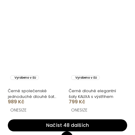
Vyrobeno v EU
Vyrobeno v EU
Černé společenské
Černé dlouhé elegantní
jednoduché dlouhé šaty
šaty KALIXA s výstřihem
989 Kč
799 Kč
TEMIRA
ONESIZE
ONESIZE
Načíst 48 dalších