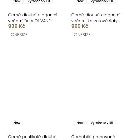
New
Vyrobeno v EU
New
Vyrobeno v EU
Černé dlouhé elegantní
Černé dlouhé elegantní
večerní šaty OLIVANE
večerní korzetové šaty
939 Kč
999 Kč
MIRELLA
ONESIZE
ONESIZE
New
New
Vyrobeno v EU
Černé puntikaté dlouhé
Černobílé pruhované