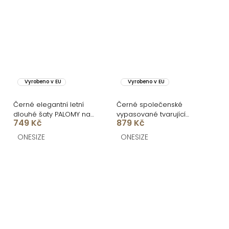
Vyrobeno v EU
Vyrobeno v EU
Černé elegantní letní
Černé společenské
dlouhé šaty PALOMY na
vypasované tvarující
749 Kč
879 Kč
ramínkách
áčkové midi šaty VORTA
ONESIZE
ONESIZE