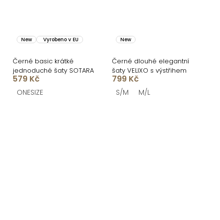
New
Vyrobeno v EU
New
Černé basic krátké
Černé dlouhé elegantní
jednoduché šaty SOTARA
šaty VELIXO s výstřihem
579 Kč
799 Kč
ONESIZE
S/M
M/L