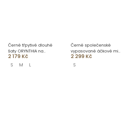
Černé třpytivé dlouhé
Černé společenské
šaty ORYNTHIA na
vypasované áčkové midi
2 179 Kč
2 299 Kč
ramínka
šaty NYXORA
S
M
L
S