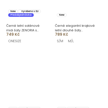
New
Vyrobeno v EU
Předobjednávka
New
Černé letní saténové
Černé elegantní krajkové
midi šaty ZENORIA s
letní dlouhé šaty
749 Kč
789 Kč
krajkou
MALLONE
ONESIZE
S/M
M/L