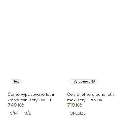
New
Vyrobeno v EU
Černé vypasované letní
Černé lehké dlouhé letní
krátké mini šaty ORSELLE
maxi šaty DREVON
749 Kč
719 Kč
S/M
M/L
ONESIZE