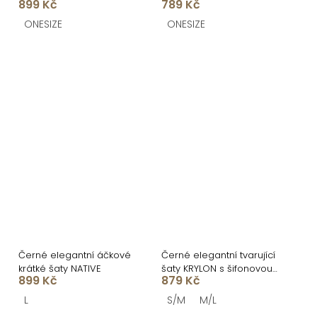
899 Kč
789 Kč
ONESIZE
ONESIZE
Černé elegantní áčkové
Černé elegantní tvarující
krátké šaty NATIVE
šaty KRYLON s šifonovou
899 Kč
879 Kč
sukní
L
S/M
M/L