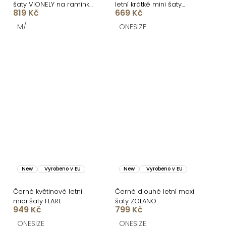
šaty VIONELY na raminka
letní krátké mini šaty
819 Kč
669 Kč
a krajkou
BALUNE
M/L
ONESIZE
New
Vyrobeno v EU
New
Vyrobeno v EU
Černé květinové letní
Černé dlouhé letní maxi
midi šaty FLARE
šaty ZOLANO
949 Kč
799 Kč
ONESIZE
ONESIZE