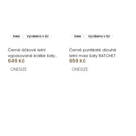
New
Vyrobeno v EU
New
Vyrobeno v EU
Černé áčkové letní
Černé puntikaté dlouhé
vypasované krátké šaty
letní maxi šaty RATCHET
649 Kč
659 Kč
BUMBLEE
ONESIZE
ONESIZE