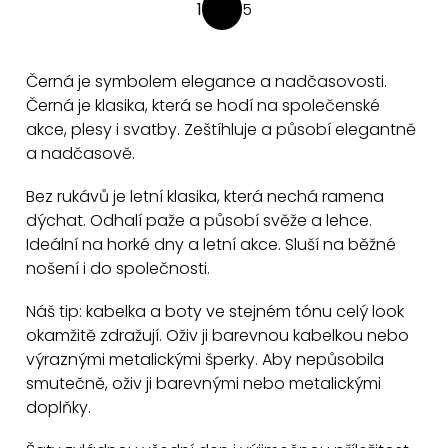
O
1
5
S
v
t
l
r
á
Černá je symbolem elegance a nadčasovosti.
á
d
Černá je klasika, která se hodí na společenské
n
a
akce, plesy i svatby. Zeštíhluje a působí elegantně
k
a nadčasově.
c
o
v
í
Bez rukávů je letní klasika, která nechá ramena
á
p
dýchat. Odhalí paže a působí svěže a lehce.
n
r
Ideální na horké dny a letní akce. Sluší na běžné
í
v
nošení i do společnosti.
k
y
Náš tip: kabelka a boty ve stejném tónu celý look
okamžitě zdražují. Oživ ji barevnou kabelkou nebo
v
výraznými metalickými šperky. Aby nepůsobila
ý
smutečně, oživ ji barevnými nebo metalickými
p
doplňky.
i
s