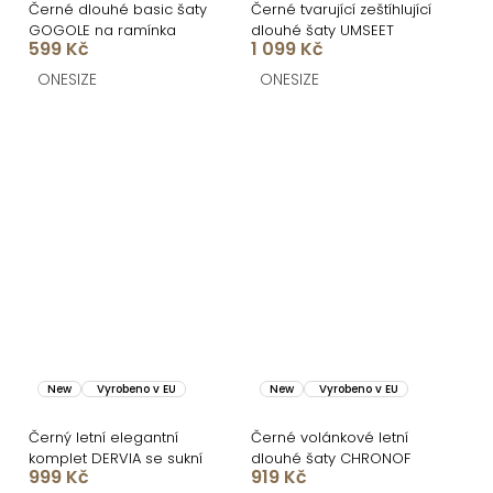
Černé dlouhé basic šaty
Černé tvarující zeštíhlující
GOGOLE na ramínka
dlouhé šaty UMSEET
599 Kč
1 099 Kč
ONESIZE
ONESIZE
New
Vyrobeno v EU
New
Vyrobeno v EU
Černý letní elegantní
Černé volánkové letní
komplet DERVIA se sukní
dlouhé šaty CHRONOF
999 Kč
919 Kč