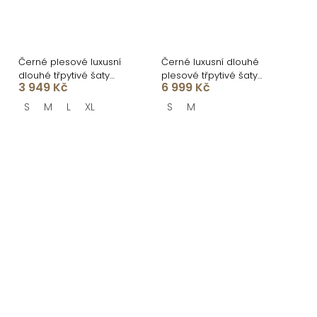
Černé plesové luxusní
Černé luxusní dlouhé
dlouhé třpytivé šaty
plesové třpytivé šaty
3 949 Kč
6 999 Kč
GALDYNE s rozparkem
ISOLANE
S
M
L
XL
S
M