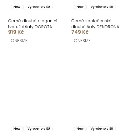
New
Vyrobeno v EU
New
Vyrobeno v EU
Černé dlouhé elegantní
Černé společenské
tvarující šaty DOROTA
dlouhé šaty DENDRONA
919 Kč
749 Kč
za krk s výstřihem
ONESIZE
ONESIZE
New
Vyrobeno v EU
New
Vyrobeno v EU