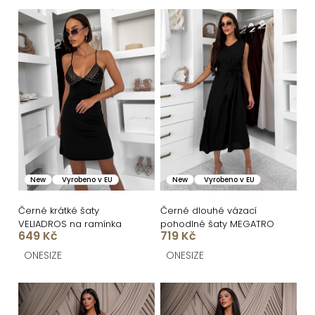
n
V
í
ý
p
p
r
i
o
s
d
p
u
r
k
o
New
Vyrobeno v EU
New
Vyrobeno v EU
t
d
ů
u
Černé krátké šaty
Černé dlouhé vázací
VELIADROS na ramínka
pohodlné šaty MEGATRO
k
649 Kč
719 Kč
t
ONESIZE
ONESIZE
ů