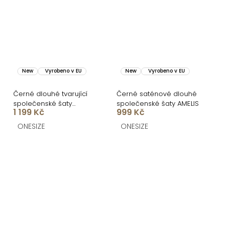
New
Vyrobeno v EU
New
Vyrobeno v EU
Černé dlouhé tvarující
Černé saténové dlouhé
společenské šaty
společenské šaty AMELIS
1 199 Kč
999 Kč
BRANFLA s výstřihem
ONESIZE
ONESIZE