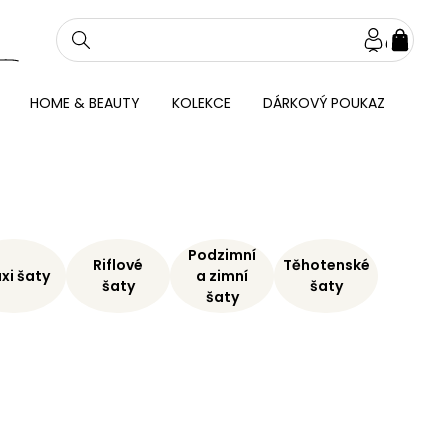
NÁKU
KOŠÍ
HOME & BEAUTY
KOLEKCE
DÁRKOVÝ POUKAZ
Podzimní
Riflové
Těhotenské
xi šaty
a zimní
šaty
šaty
šaty