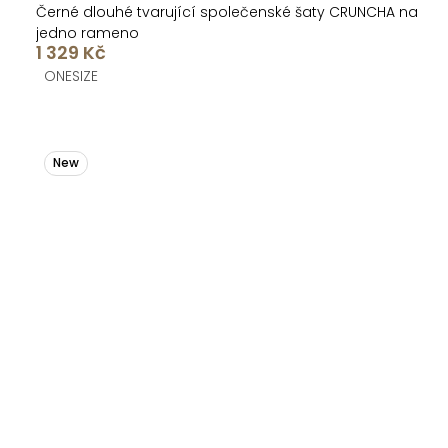
Černé dlouhé tvarující společenské šaty CRUNCHA na
jedno rameno
1 329 Kč
ONESIZE
New