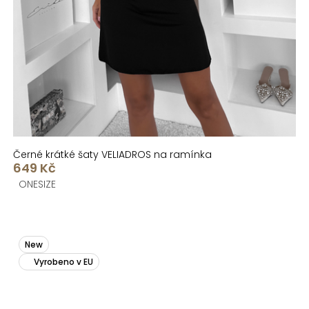
Černé krátké šaty VELIADROS na ramínka
649 Kč
ONESIZE
New
Vyrobeno v EU