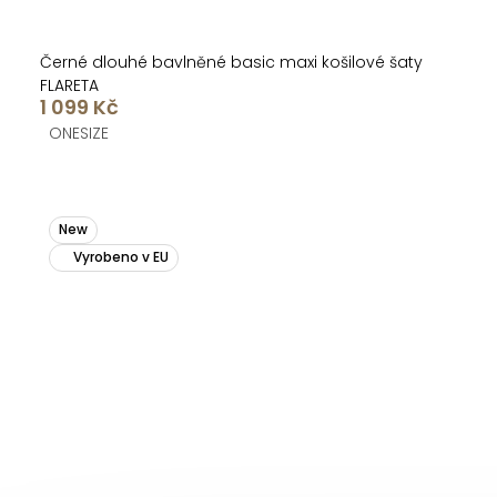
Černé dlouhé bavlněné basic maxi košilové šaty
FLARETA
1 099 Kč
ONESIZE
New
Vyrobeno v EU