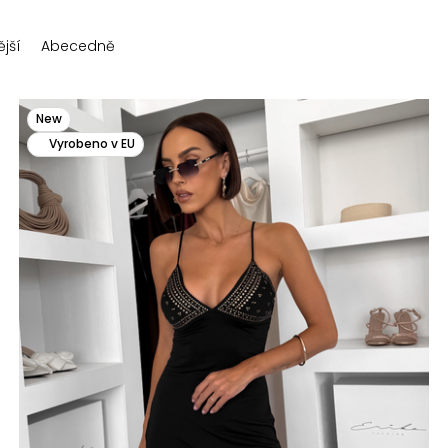
jší
Abecedně
New
Vyrobeno v EU