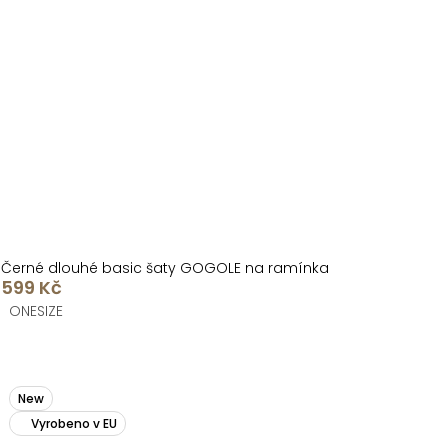
Černé dlouhé basic šaty GOGOLE na ramínka
599 Kč
ONESIZE
New
Vyrobeno v EU