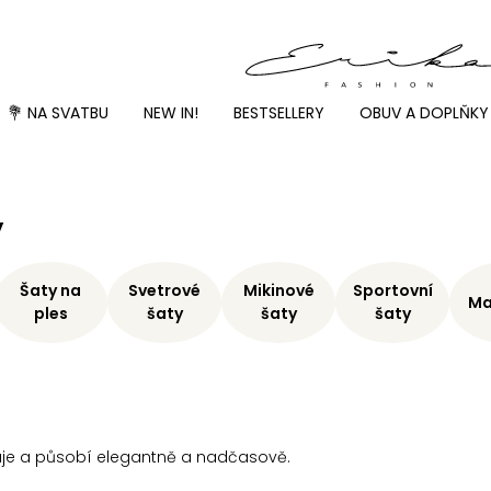
💐 NA SVATBU
NEW IN!
BESTSELLERY
OBUV A DOPLŇKY
y
Šaty na
Svetrové
Mikinové
Sportovní
Ma
ples
šaty
šaty
šaty
hluje a působí elegantně a nadčasově.