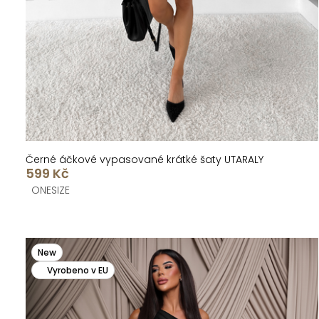
k
u
t
k
ů
t
ů
Černé áčkové vypasované krátké šaty UTARALY
599 Kč
ONESIZE
New
Vyrobeno v EU