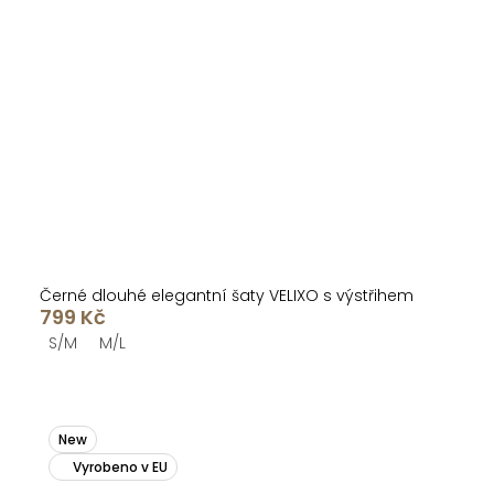
Černé dlouhé elegantní šaty VELIXO s výstřihem
799 Kč
S/M
M/L
New
Vyrobeno v EU