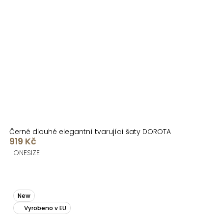
Černé dlouhé elegantní tvarující šaty DOROTA
919 Kč
ONESIZE
New
Vyrobeno v EU