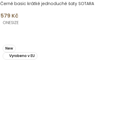
Černé basic krátké jednoduché šaty SOTARA
579 Kč
ONESIZE
New
Vyrobeno v EU