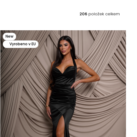
206
položek celkem
New
Vyrobeno v EU