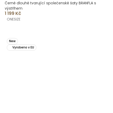
Černé dlouhé tvarující společenské šaty BRANFLA s
výstřihem
1 199 Kč
ONESIZE
New
Vyrobeno v EU