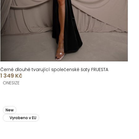
Černé dlouhé tvarující společenské šaty FRUESTA
1 349 Kč
ONESIZE
New
Vyrobeno v EU