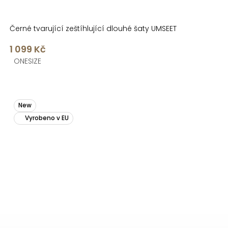
Černé tvarující zeštíhlující dlouhé šaty UMSEET
1 099 Kč
ONESIZE
New
Vyrobeno v EU