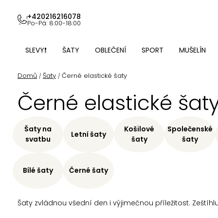
Přejít
na
+420216216078
Po-Pá: 8:00-18:00
obsah
SLEVY❗
ŠATY
OBLEČENÍ
SPORT
MUŠELÍN
Domů
Šaty
Černé elastické šaty
/
/
Černé elastické šat
Šaty na
Košilové
Společenské
Letní šaty
svatbu
šaty
šaty
Bílé šaty
Černé šaty
Šaty zvládnou všední den i výjimečnou příležitost. Zeští